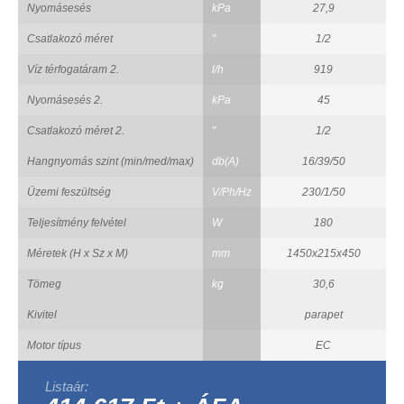
Nyomásesés
kPa
27,9
Csatlakozó méret
"
1/2
Víz térfogatáram 2.
l/h
919
Nyomásesés 2.
kPa
45
Csatlakozó méret 2.
"
1/2
Hangnyomás szint (min/med/max)
db(A)
16/39/50
Üzemi feszültség
V/Ph/Hz
230/1/50
Teljesítmény felvétel
W
180
Méretek (H x Sz x M)
mm
1450x215x450
Tömeg
kg
30,6
Kivitel
parapet
Motor típus
EC
Listaár: