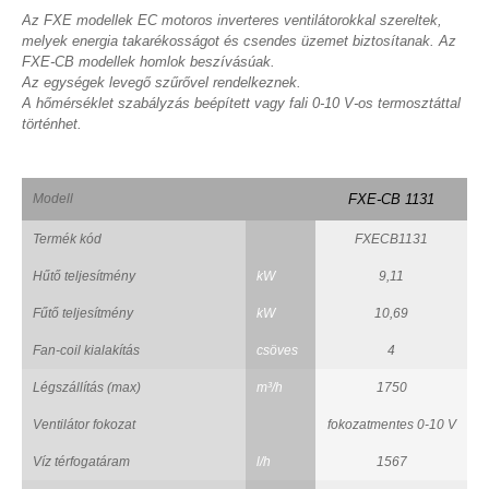
Az FXE modellek EC motoros inverteres ventilátorokkal szereltek,
melyek energia takarékosságot és csendes üzemet biztosítanak. Az
FXE-CB modellek homlok beszívásúak.
Az egységek levegő szűrővel rendelkeznek.
A hőmérséklet szabályzás beépített vagy fali 0-10 V-os termosztáttal
történhet.
Modell
FXE-CB 1131
Termék kód
FXECB1131
Hűtő teljesítmény
kW
9,11
Fűtő teljesítmény
kW
10,69
Fan-coil kialakítás
csöves
4
Légszállítás (max)
m³/h
1750
Ventilátor fokozat
fokozatmentes 0-10 V
Víz térfogatáram
l/h
1567