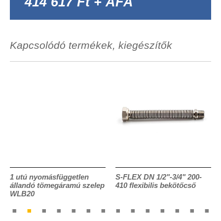
414 617 Ft + ÁFA
Kapcsolódó termékek, kiegészítők
1 utú nyomásfüggetlen
S-FLEX DN 1/2"-3/4" 200-
állandó tömegáramú szelep
410 flexibilis bekötőcső
WLB20