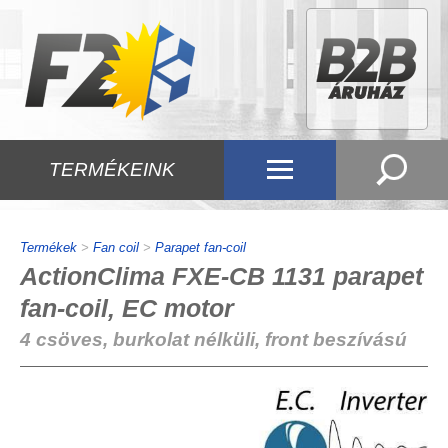
TERMÉKEINK
Termékek
>
Fan coil
>
Parapet fan-coil
ActionClima FXE-CB 1131 parapet
fan-coil, EC motor
4 csöves, burkolat nélküli, front beszívású