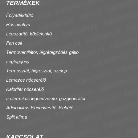
TERMÉKEK
Folyadékhűtő
Hőszivattyú
Légszárító, ködtelenítő
Fan coil
Termoventilátor, légrétegződés gátló
Légfüggöny
Termosztát, higrosztát, szelep
Lemezes hőcserélő
Kalorifer hőcserélő
Izotermikus légnedvesítő, gőzgenerátor
Adiabatikus légnedvesítő, léghűtő
Split klíma
KAPCSOLAT