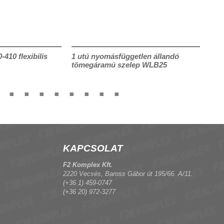
410 flexibilis
1 utú nyomásfüggetlen állandó
CRF
tömegáramú szelep WLB25
KAPCSOLAT
F2 Komplex Kft.
2220 Vecsés, Baross Gábor út 195/66. A/11.
(+36 1) 459-0747
(+36 20) 972-3277