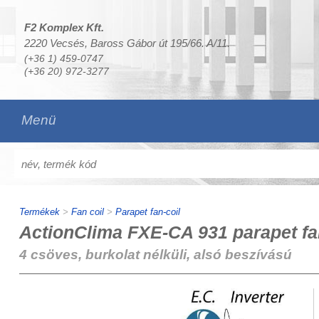
F2 Komplex Kft.
2220 Vecsés, Baross Gábor út 195/66. A/11.
(+36 1) 459-0747
(+36 20) 972-3277
Menü
Termékek
>
Fan coil
>
Parapet fan-coil
ActionClima FXE-CA 931 parapet fa
4 csöves, burkolat nélküli, alsó beszívású