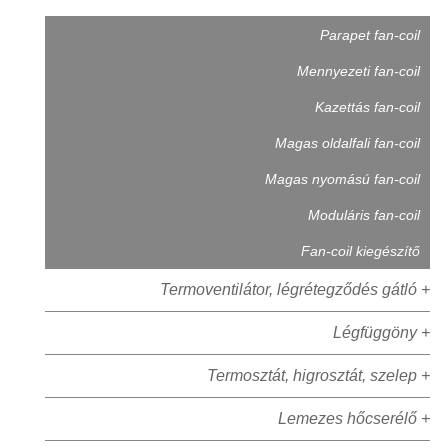
Parapet fan-coil
Mennyezeti fan-coil
Kazettás fan-coil
Magas oldalfali fan-coil
Magas nyomású fan-coil
Moduláris fan-coil
Fan-coil kiegészítő
Termoventilátor, légrétegződés gátló +
Légfüggöny +
Termosztát, higrosztát, szelep +
Lemezes hőcserélő +