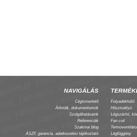
zgató hajtómű 24V
S-FLEX DN 1/2"-3/4" 200-410
flexibilis bekötőcső
NAVIGÁLÁS
TERMÉK
Cégismertető
Folyadékhűtő
Árlisták, dokumentumok
Hőszivattyú
Szolgáltatásaink
Légszárító, kö
Referenciák
Fan coil
Szakmai blog
Termoventiláto
ÁSZF, garancia, adatkezelési tájékoztató
Légfüggöny