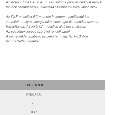
Az ActionClima FXE-CA EC ventilátoros parapet burkolat nélküli
fan-coil berendezések, oldalfalra szerelhetők vagy lábon állók.
Az FXE modellek EC motoros inverteres ventilátorokkal
szereltek, melyek energia takarékosságot és csendes üzemet
biztosítanak. Az FXE-CA modellek alsó beszívásúak.
Az egységek levegő szűrővel rendelkeznek.
A hőmérséklet szabályzás beépített vagy fali 0-10 V-os
termosztáttal történhet.
FXE-CA 931
FXECA931
7,5
8,17