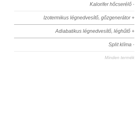
Kalorifer hőcserélő ·
Izotermikus légnedvesítő, gőzgenerátor +
Adiabatikus légnedvesítő, léghűtő +
Split klíma ·
Minden termék