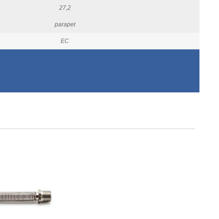
27,2
parapet
EC