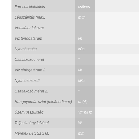
Fan-coil kialakítás
csöves
Légszállítás (max)
m³/h
Ventilátor fokozat
Víz térfogatáram
l/h
Nyomásesés
kPa
Csatlakozó méret
"
Víz térfogatáram 2.
l/h
Nyomásesés 2.
kPa
Csatlakozó méret 2.
"
Hangnyomás szint (min/med/max)
db(A)
Üzemi feszültség
V/Ph/Hz
Teljesítmény felvétel
W
Méretek (H x Sz x M)
mm