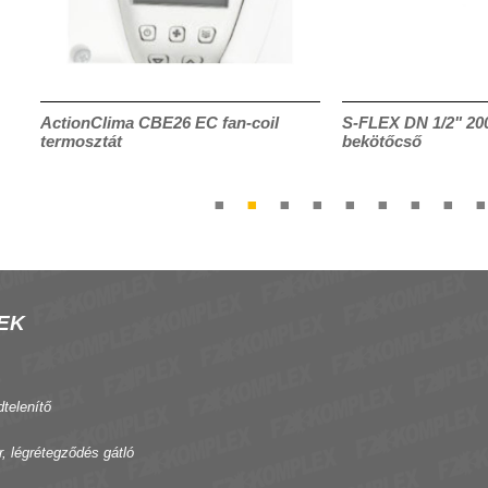
ActionClima CBE26 EC fan-coil
S-FLEX DN 1/2" 200-
termosztát
bekötőcső
EK
dtelenítő
r, légrétegződés gátló