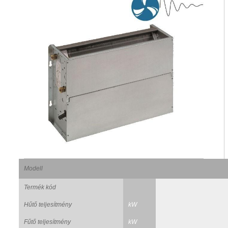
Modell
Termék kód
Hűtő teljesítmény
kW
Fűtő teljesítmény
kW