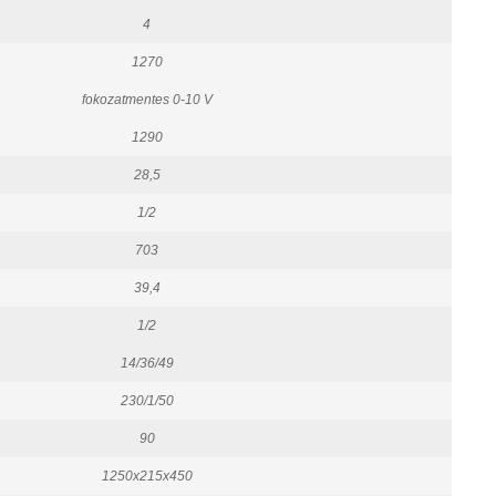
4
1270
fokozatmentes 0-10 V
1290
28,5
1/2
703
39,4
1/2
14/36/49
230/1/50
90
1250x215x450