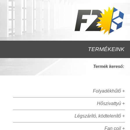
TERMÉKEINK
Termék kereső:
Folyadékhűtő +
Hőszivattyú +
Légszárító, ködtelenítő +
Fan coil +