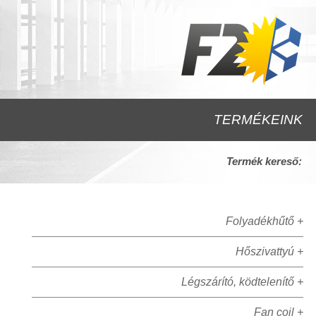
TERMÉKEINK
Termék kereső:
Folyadékhűtő +
Hőszivattyú +
Légszárító, ködtelenítő +
Fan coil +