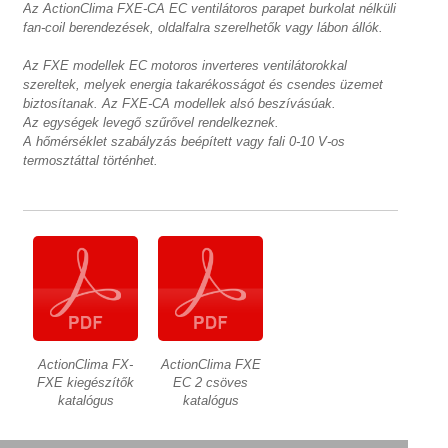
Az ActionClima FXE-CA EC ventilátoros parapet burkolat nélküli
fan-coil berendezések, oldalfalra szerelhetők vagy lábon állók.
Az FXE modellek EC motoros inverteres ventilátorokkal
szereltek, melyek energia takarékosságot és csendes üzemet
biztosítanak. Az FXE-CA modellek alsó beszívásúak.
Az egységek levegő szűrővel rendelkeznek.
A hőmérséklet szabályzás beépített vagy fali 0-10 V-os
termosztáttal történhet.
ActionClima FX-
ActionClima FXE
FXE kiegészítők
EC 2 csöves
katalógus
katalógus