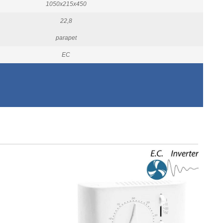
1050x215x450
22,8
parapet
EC