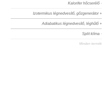
Kalorifer hőcserélő ·
Izotermikus légnedvesítő, gőzgenerátor +
Adiabatikus légnedvesítő, léghűtő +
Split klíma ·
Minden termék