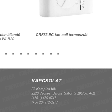
len állandó
CRF83 EC fan-coil termosztát
DPV
p WLB20
par
KAPCSOLAT
F2 Komplex Kft.
2220 Vecsés, Baross Gábor út 195/66. A/11.
(+36 1) 459-0747
(+36 20) 972-3277