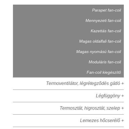
Parapet fan-coil
Mennyezeti fan-coil
Kazettás fan-coil
Magas oldalfali fan-coil
Magas nyomású fan-coil
Moduláris fan-coil
Fan-coil kiegészítő
Termoventilátor, légrétegződés gátló +
Légfüggöny +
Termosztát, higrosztát, szelep +
Lemezes hőcserélő +