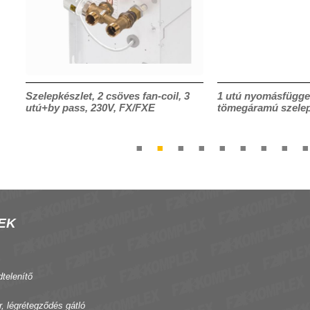
Szelepkészlet, 2 csöves fan-coil, 3
1 utú nyomásfügget
utú+by pass, 230V, FX/FXE
tömegáramú szele
EK
dtelenítő
r, légrétegződés gátló