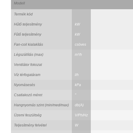
Modell
Termék kód
Hűtő teljesítmény
kW
Fűtő teljesítmény
kW
Fan-coil kialakítás
csöves
Légszállítás (max)
m³/h
Ventilátor fokozat
Víz térfogatáram
l/h
Nyomásesés
kPa
Csatlakozó méret
"
Hangnyomás szint (min/med/max)
db(A)
Üzemi feszültség
V/Ph/Hz
Teljesítmény felvétel
W