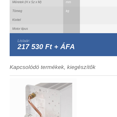
Méretek (H x Sz x M)
mm
Tömeg
kg
Kivitel
Motor típus
Listaár:
217 530 Ft + ÁFA
Kapcsolódó termékek, kiegészítők