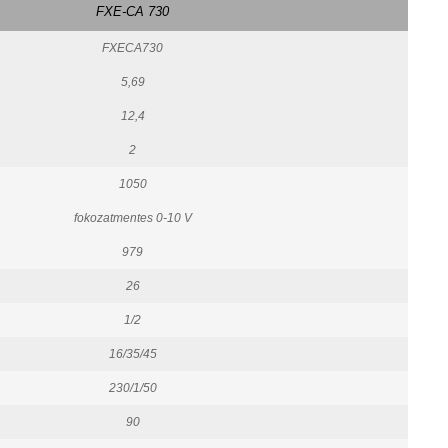
FXE-CA 730
FXECA730
5,69
12,4
2
1050
fokozatmentes 0-10 V
979
26
1/2
16/35/45
230/1/50
90