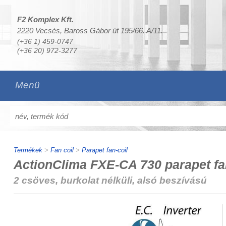
F2 Komplex Kft.
2220 Vecsés, Baross Gábor út 195/66. A/11.
(+36 1) 459-0747
(+36 20) 972-3277
Menü
Termékek
>
Fan coil
>
Parapet fan-coil
ActionClima FXE-CA 730 parapet fa
2 csöves, burkolat nélküli, alsó beszívású