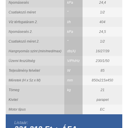
Nyomásesés
kPa
24,4
Csatlakozó méret
"
1/2
Víz térfogatáram 2.
l/h
404
Nyomásesés 2.
kPa
24,5
Csatlakozó méret 2.
"
1/2
Hangnyomás szint (min/med/max)
db(A)
16/27/39
Üzemi feszültség
V/Ph/Hz
230/1/50
Teljesítmény felvétel
W
85
Méretek (H x Sz x M)
mm
850x215x450
Tömeg
kg
21
Kivitel
parapet
Motor típus
EC
Listaár: