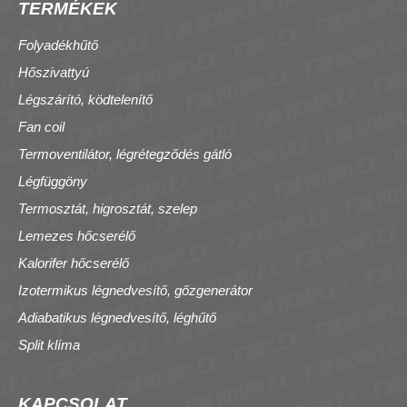
TERMÉKEK
Folyadékhűtő
Hőszivattyú
Légszárító, ködtelenítő
Fan coil
Termoventilátor, légrétegződés gátló
Légfüggöny
Termosztát, higrosztát, szelep
Lemezes hőcserélő
Kalorifer hőcserélő
Izotermikus légnedvesítő, gőzgenerátor
Adiabatikus légnedvesítő, léghűtő
Split klíma
KAPCSOLAT