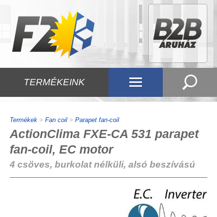
TERMÉKEINK
Termékek
>
Fan coil
>
Parapet fan-coil
ActionClima FXE-CA 531 parapet
fan-coil, EC motor
4 csöves, burkolat nélküli, alsó beszívású