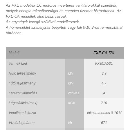
Az FXE modellek EC motoros inverteres ventilátorokkal szereltek,
melyek energia takarékosságot és csendes üzemet biztosítanak. Az
FXE-CA modellek alsó beszívásúak.
Az egységek levegő szűrővel rendelkeznek.
A hőmérséklet szabályzás beépített vagy fali 0-10 V-os termosztáttal
történhet.
Modell
FXE-CA 531
Termék kód
FXECA531
Hűtő teljesítmény
kW
3,9
Fűtő teljesítmény
kW
4,7
Fan-coil kialakítás
csöves
4
Légszállítás (max)
m³/h
710
Ventilátor fokozat
fokozatmentes 0-10 V
Víz térfogatáram
l/h
671