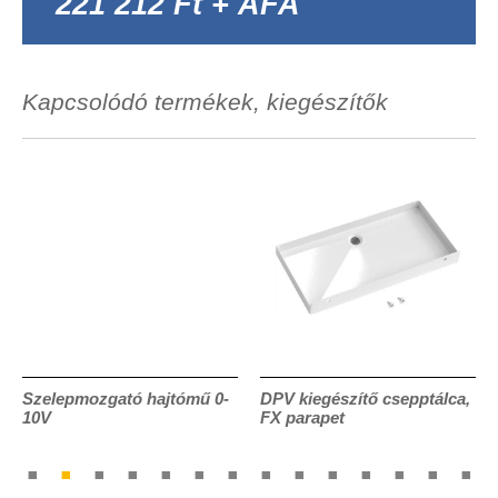
221 212 Ft + ÁFA
Kapcsolódó termékek, kiegészítők
Szelepmozgató hajtómű 0-
DPV kiegészítő csepptálca,
10V
FX parapet