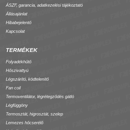
ÁSZF, garancia, adatkezelési tájékoztató
Állásajánlat
Hibabejelentő
Kapcsolat
TERMÉKEK
Folyadékhűtő
Hőszivattyú
Légszárító, ködtelenítő
Fan coil
Termoventilátor, légrétegződés gátló
Légfüggöny
Termosztát, higrosztát, szelep
Lemezes hőcserélő