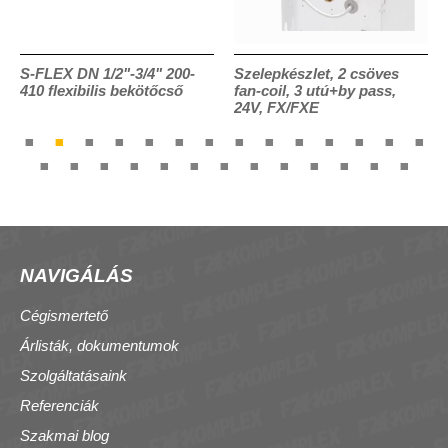
S-FLEX DN 1/2"-3/4" 200-
Szelepkészlet, 2 csöves
410 flexibilis bekötőcső
fan-coil, 3 utú+by pass,
24V, FX/FXE
NAVIGÁLÁS
Cégismertető
Árlisták, dokumentumok
Szolgáltatásaink
Referenciák
Szakmai blog