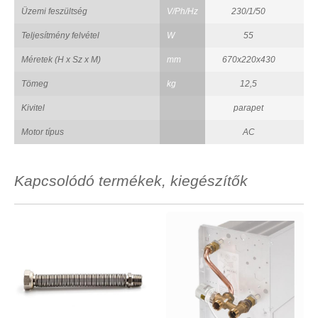
Üzemi feszültség
V/Ph/Hz
230/1/50
Teljesítmény felvétel
W
55
Méretek (H x Sz x M)
mm
670x220x430
8
Tömeg
kg
12,5
Kivitel
parapet
Motor típus
AC
Kapcsolódó termékek, kiegészítők