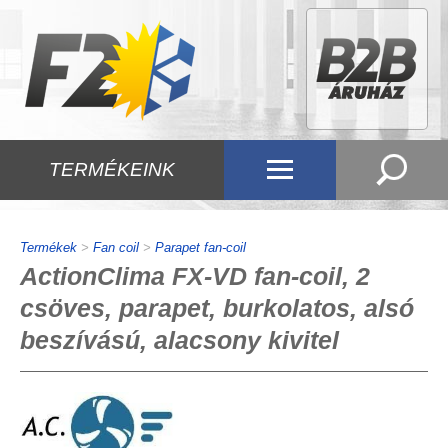
TERMÉKEINK
Termékek
>
Fan coil
>
Parapet fan-coil
ActionClima FX-VD fan-coil, 2
csöves, parapet, burkolatos, alsó
beszívású, alacsony kivitel