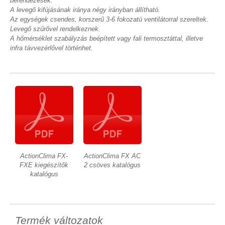
berendezések.
A levegő kifújásának iránya négy irányban állítható.
Az egységek csendes, korszerű 3-6 fokozatú ventilátorral szereltek.
Levegő szűrővel rendelkeznek.
A hőmérséklet szabályzás beépített vagy fali termosztáttal, illetve
infra távvezérlővel történhet.
ActionClima FX-
ActionClima FX AC
FXE kiegészítők
2 csöves katalógus
katalógus
Termék változatok