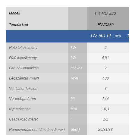
FX-VD 230
F
Modell
Termék kód
FXVD230
172 961 Ft
194
+ ÁFA
Hűtő teljesítmény
kW
2
Fűtő teljesítmény
kW
4,91
Fan-coil kialakítás
csöves
2
Légszállítás (max)
m³/h
400
Ventilátor fokozat
3
Víz térfogatáram
l/h
344
Nyomásesés
kPa
16,3
Csatlakozó méret
"
1/2
Hangnyomás szint (min/med/max)
db(A)
25/31/38