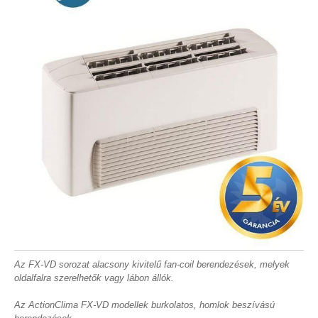
Az FX-VD sorozat alacsony kivitelű fan-coil berendezések, melyek
oldalfalra szerelhetők vagy lábon állók.
Az ActionClima FX-VD modellek burkolatos, homlok beszívású