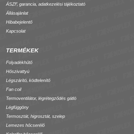
ÁSZF, garancia, adatkezelési tájékoztató
Állásajánlat
Hibabejelentő
Kapcsolat
TERMÉKEK
Folyadékhűtő
Hőszivattyú
Légszárító, ködtelenítő
Fan coil
Termoventilátor, légrétegződés gátló
Légfüggöny
Termosztát, higrosztát, szelep
Lemezes hőcserélő