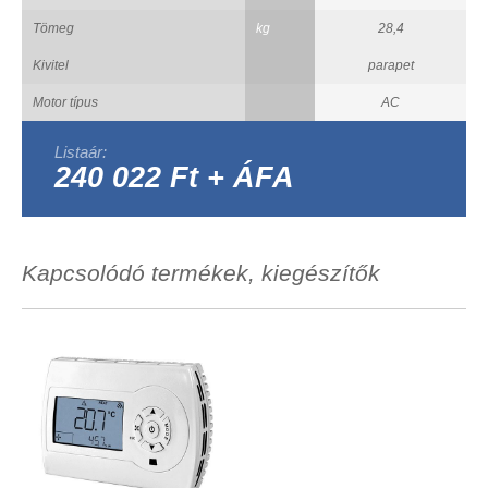
Tömeg
kg
28,4
Kivitel
parapet
Motor típus
AC
Listaár:
240 022 Ft + ÁFA
Kapcsolódó termékek, kiegészítők