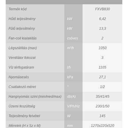
Termék kód
FXVB830
Hűtő teljesítmény
kW
6,42
Fűtő teljesítmény
kW
13,3
Fan-coil kialakítás
csöves
2
Légszállítás (max)
m³/h
1050
Ventilátor fokozat
3
Víz térfogatáram
l/h
1105
Nyomásesés
kPa
27,1
Csatlakozó méret
"
1/2
Hangnyomás szint (min/med/max)
db(A)
35/41/45
Üzemi feszültség
V/Ph/Hz
230/1/50
Teljesítmény felvétel
W
145
Méretek (H x Sz x M)
mm
1270x220x520