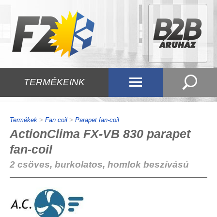
TERMÉKEINK
Termékek
>
Fan coil
>
Parapet fan-coil
ActionClima FX-VB 830 parapet
fan-coil
2 csöves, burkolatos, homlok beszívású