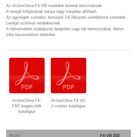
Az ActionClima FX-VB modellek homlok beszívásúak.
A levegő kifújásának iránya négy irányban állítható.
Az egységek csendes, korszerű 3-6 fokozatú ventilátorral szereltek.
Levegő szűrővel rendelkeznek.
A hőmérséklet szabályzás beépített vagy fali termosztáttal, illetve
infra távvezérlővel történhet.
ActionClima FX-
ActionClima FX AC
FXE kiegészítők
2 csöves katalógus
katalógus
Modell
FX-VB 830