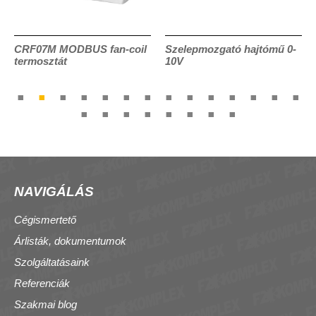
CRF07M MODBUS fan-coil
Szelepmozgató hajtómű 0-
termosztát
10V
NAVIGÁLÁS
Cégismertető
Árlisták, dokumentumok
Szolgáltatásaink
Referenciák
Szakmai blog