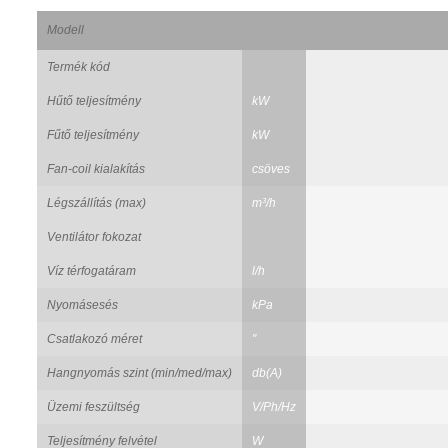
Modell
Termék kód
Hűtő teljesítmény
kW
Fűtő teljesítmény
kW
Fan-coil kialakítás
csöves
Légszállítás (max)
m³/h
Ventilátor fokozat
Víz térfogatáram
l/h
Nyomásesés
kPa
Csatlakozó méret
"
Hangnyomás szint (min/med/max)
db(A)
Üzemi feszültség
V/Ph/Hz
Teljesítmény felvétel
W