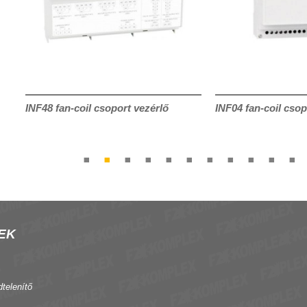
INF48 fan-coil csoport vezérlő
INF04 fan-coil csop
EK
dtelenítő