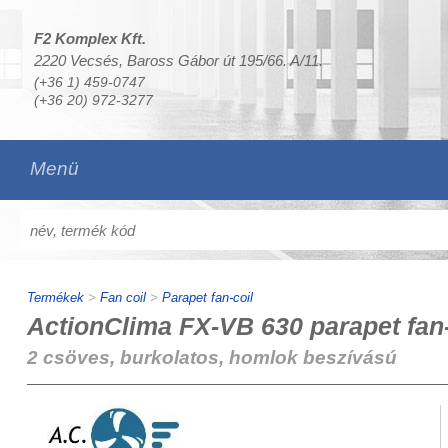
F2 Komplex Kft.
2220 Vecsés, Baross Gábor út 195/66. A/11.
(+36 1) 459-0747
(+36 20) 972-3277
Menü
Termékek
>
Fan coil
>
Parapet fan-coil
ActionClima FX-VB 630 parapet fan-
2 csöves, burkolatos, homlok beszívású