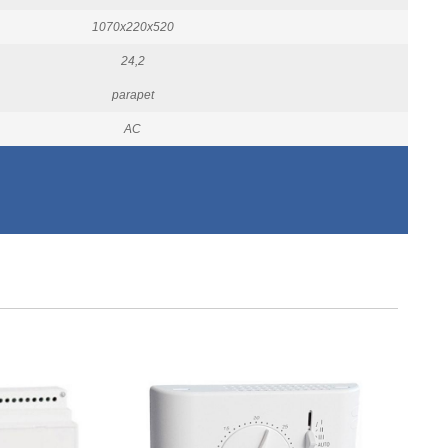
1070x220x520
24,2
parapet
AC