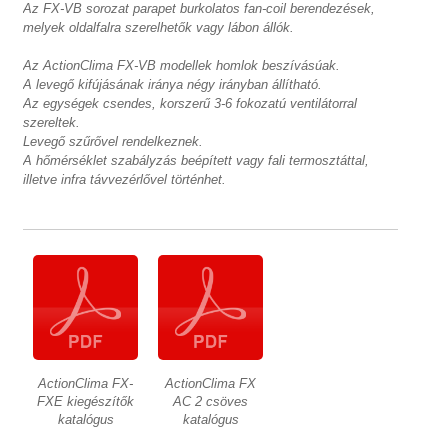
Az FX-VB sorozat parapet burkolatos fan-coil berendezések,
melyek oldalfalra szerelhetők vagy lábon állók.
Az ActionClima FX-VB modellek homlok beszívásúak.
A levegő kifújásának iránya négy irányban állítható.
Az egységek csendes, korszerű 3-6 fokozatú ventilátorral
szereltek.
Levegő szűrővel rendelkeznek.
A hőmérséklet szabályzás beépített vagy fali termosztáttal,
illetve infra távvezérlővel történhet.
ActionClima FX-
ActionClima FX
FXE kiegészítők
AC 2 csöves
katalógus
katalógus