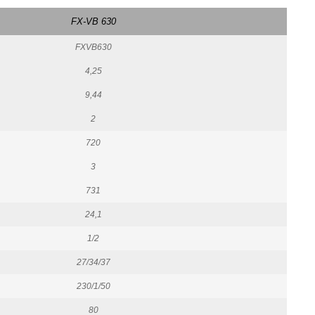
FX-VB 630
FXVB630
4,25
9,44
2
720
3
731
24,1
1/2
27/34/37
230/1/50
80