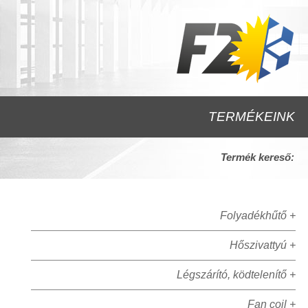
TERMÉKEINK
Termék kereső:
Folyadékhűtő +
Hőszivattyú +
Légszárító, ködtelenítő +
Fan coil +