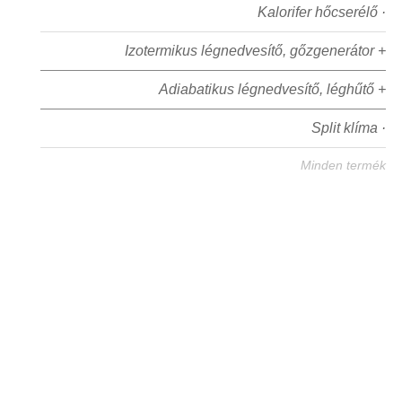
Kalorifer hőcserélő ·
Izotermikus légnedvesítő, gőzgenerátor +
Adiabatikus légnedvesítő, léghűtő +
Split klíma ·
Minden termék