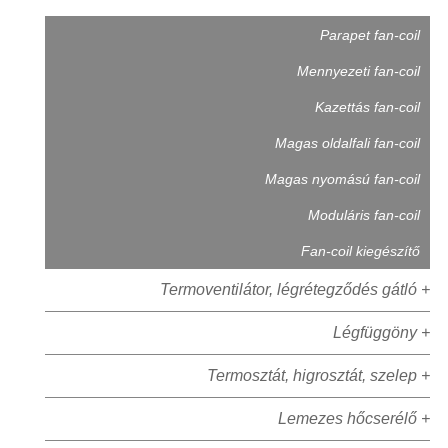
Parapet fan-coil
Mennyezeti fan-coil
Kazettás fan-coil
Magas oldalfali fan-coil
Magas nyomású fan-coil
Moduláris fan-coil
Fan-coil kiegészítő
Termoventilátor, légrétegződés gátló +
Légfüggöny +
Termosztát, higrosztát, szelep +
Lemezes hőcserélő +