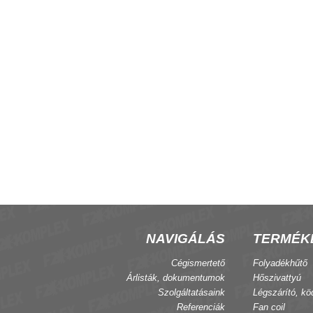
oil infra termosztát
1 utú nyomásfüggetlen állandó
tömegáramú szelep WLB20
NAVIGÁLÁS
TERMÉK
Cégismertető
Folyadékhűtő
Árlisták, dokumentumok
Hőszivattyú
Szolgáltatásaink
Légszárító, kö
Referenciák
Fan coil