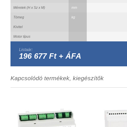
Méretek (H x Sz x M)
mm
Tömeg
kg
Kivitel
Motor típus
Listaár:
196 677 Ft + ÁFA
Kapcsolódó termékek, kiegészítők