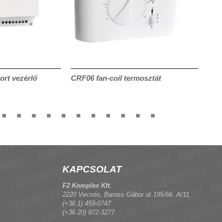
ort vezérlő
CRF06 fan-coil termosztát
Sze
KAPCSOLAT
F2 Komplex Kft.
2220 Vecsés, Baross Gábor út 195/66. A/11.
(+36 1) 459-0747
(+36 20) 972-3277