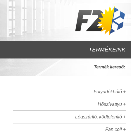
TERMÉKEINK
Termék kereső:
Folyadékhűtő +
Hőszivattyú +
Légszárító, ködtelenítő +
Fan coil +