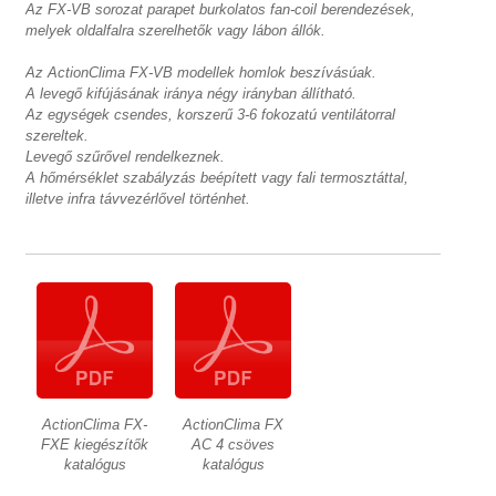
Az FX-VB sorozat parapet burkolatos fan-coil berendezések,
melyek oldalfalra szerelhetők vagy lábon állók.
Az ActionClima FX-VB modellek homlok beszívásúak.
A levegő kifújásának iránya négy irányban állítható.
Az egységek csendes, korszerű 3-6 fokozatú ventilátorral
szereltek.
Levegő szűrővel rendelkeznek.
A hőmérséklet szabályzás beépített vagy fali termosztáttal,
illetve infra távvezérlővel történhet.
ActionClima FX-
ActionClima FX
FXE kiegészítők
AC 4 csöves
katalógus
katalógus