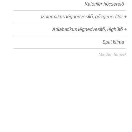
Kalorifer hőcserélő ·
Izotermikus légnedvesítő, gőzgenerátor +
Adiabatikus légnedvesítő, léghűtő +
Split klíma ·
Minden termék