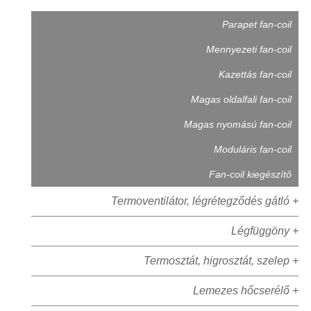
Parapet fan-coil
Mennyezeti fan-coil
Kazettás fan-coil
Magas oldalfali fan-coil
Magas nyomású fan-coil
Moduláris fan-coil
Fan-coil kiegészítő
Termoventilátor, légrétegződés gátló +
Légfüggöny +
Termosztát, higrosztát, szelep +
Lemezes hőcserélő +