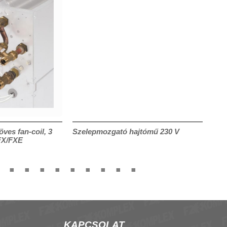
öves fan-coil, 3
Szelepmozgató hajtómű 230 V
Sze
FX/FXE
KAPCSOLAT