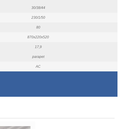
30/38/44
230/1/50
80
870x220x520
17,9
parapet
AC