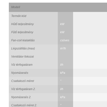
Modell
Termék kód
Hűtő teljesítmény
kW
Fűtő teljesítmény
kW
Fan-coil kialakítás
csöves
Légszállítás (max)
m³/h
Ventilátor fokozat
Víz térfogatáram
l/h
Nyomásesés
kPa
Csatlakozó méret
"
Víz térfogatáram 2.
l/h
Nyomásesés 2.
kPa
Csatlakozó méret 2.
"