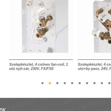
Szelepkészlet, 4 csöves fan-coil, 1
Szelepkészlet, 4 cs
utú nyit-zár, 230V, FX/FXE
utú+by pass, 24V, 
EK