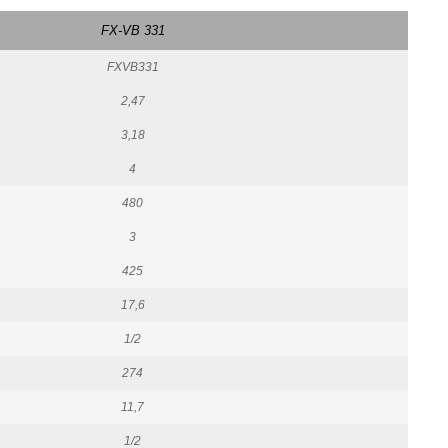
FX-VB 331
FXVB331
2,47
3,18
4
480
3
425
17,6
1/2
274
11,7
1/2