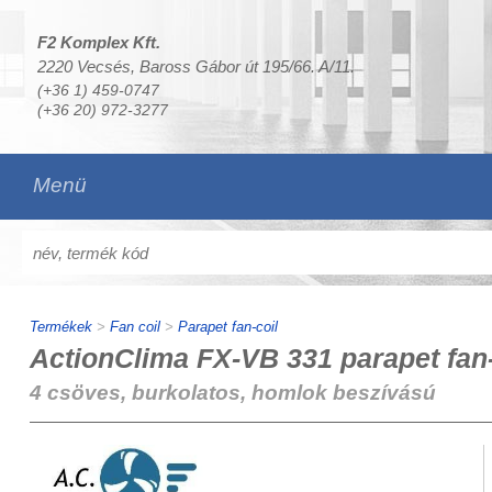
F2 Komplex Kft.
2220 Vecsés, Baross Gábor út 195/66. A/11.
(+36 1) 459-0747
(+36 20) 972-3277
Menü
Termékek
>
Fan coil
>
Parapet fan-coil
ActionClima FX-VB 331 parapet fan-
4 csöves, burkolatos, homlok beszívású