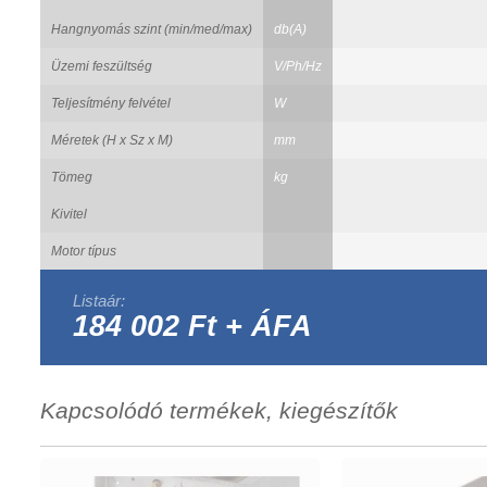
Hangnyomás szint (min/med/max)
db(A)
Üzemi feszültség
V/Ph/Hz
Teljesítmény felvétel
W
Méretek (H x Sz x M)
mm
Tömeg
kg
Kivitel
Motor típus
Listaár:
184 002 Ft + ÁFA
Kapcsolódó termékek, kiegészítők