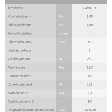
Termék kód
FXVB131
Hűtő teljesítmény
kW
1,45
Fűtő teljesítmény
kW
1,88
Fan-coil kialakítás
csöves
4
Légszállítás (max)
m³/h
350
Ventilátor fokozat
3
Víz térfogatáram
l/h
250
Nyomásesés
kPa
12,3
Csatlakozó méret
"
1/2
Víz térfogatáram 2.
l/h
162
Nyomásesés 2.
kPa
7,3
Csatlakozó méret 2.
"
1/2
Hangnyomás szint (min/med/max)
db(A)
24/31/38