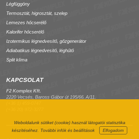
Légfüggöny
Termosztát, higrosztát, szelep
Lemezes hőcserélő
Kalorifer hőcserélő
Izotermikus légnedvesítő, gőzgenerátor
Adiabatikus légnedvesítő, léghűtő
Split klíma
KAPCSOLAT
F2 Komplex Kft.
2220 Vecsés, Baross Gábor út 195/66. A/11.
(+36 1) 459-0747
(+36 20) 972-3277
Weboldalunk sütiket (cookie) használ látogatói statisztika
készítéséhez.
További infók és beállítások
Elfogadom