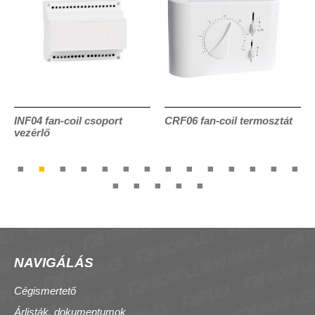
INF04 fan-coil csoport
CRF06 fan-coil termosztát
vezérlő
NAVIGÁLÁS
Cégismertető
Árlisták, dokumentumok