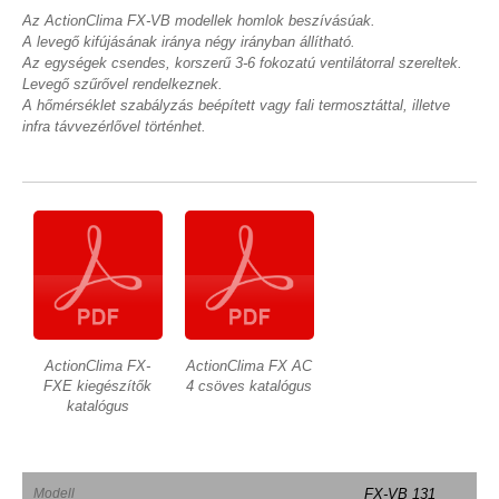
Az ActionClima FX-VB modellek homlok beszívásúak.
A levegő kifújásának iránya négy irányban állítható.
Az egységek csendes, korszerű 3-6 fokozatú ventilátorral szereltek.
Levegő szűrővel rendelkeznek.
A hőmérséklet szabályzás beépített vagy fali termosztáttal, illetve
infra távvezérlővel történhet.
ActionClima FX-
ActionClima FX AC
FXE kiegészítők
4 csöves katalógus
katalógus
Modell
FX-VB 131