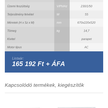
Üzemi feszültség
V/Ph/Hz
230/1/50
Teljesítmény felvétel
W
55
Méretek (H x Sz x M)
mm
670x220x520
Tömeg
kg
14,7
Kivitel
parapet
Motor típus
AC
Listaár:
165 192 Ft + ÁFA
Kapcsolódó termékek, kiegészítők