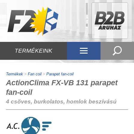
TERMÉKEINK
Termékek
>
Fan coil
>
Parapet fan-coil
ActionClima FX-VB 131 parapet
fan-coil
4 csöves, burkolatos, homlok beszívású