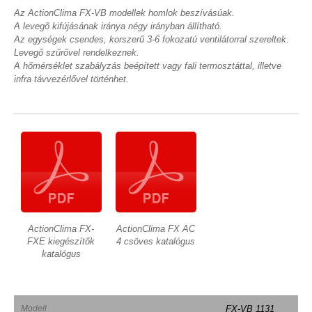
Az ActionClima FX-VB modellek homlok beszívásúak.
A levegő kifújásának iránya négy irányban állítható.
Az egységek csendes, korszerű 3-6 fokozatú ventilátorral szereltek.
Levegő szűrővel rendelkeznek.
A hőmérséklet szabályzás beépített vagy fali termosztáttal, illetve
infra távvezérlővel történhet.
ActionClima FX-
ActionClima FX AC
FXE kiegészítők
4 csöves katalógus
katalógus
Modell
FX-VB 1131