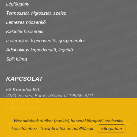
Légfüggöny
Termosztát, higrosztát, szelep
Lemezes hőcserélő
Kalorifer hőcserélő
Izotermikus légnedvesítő, gőzgenerátor
Adiabatikus légnedvesítő, léghűtő
Split klíma
KAPCSOLAT
F2 Komplex Kft.
2220 Vecsés, Baross Gábor út 195/66. A/11.
(+36 1) 459-0747
(+36 20) 972-3277
Weboldalunk sütiket (cookie) használ látogatói statisztika
készítéséhez.
További infók és beállítások
Elfogadom