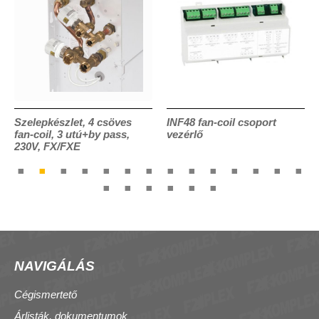
Szelepkészlet, 4 csöves
INF48 fan-coil csoport
fan-coil, 3 utú+by pass,
vezérlő
230V, FX/FXE
NAVIGÁLÁS
Cégismertető
Árlisták, dokumentumok