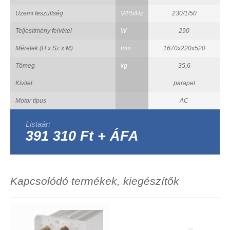
Üzemi feszültség
V/Ph/Hz
230/1/50
Teljesítmény felvétel
W
290
Méretek (H x Sz x M)
mm
1670x220x520
Tömeg
kg
35,6
Kivitel
parapet
Motor típus
AC
Listaár:
391 310 Ft + ÁFA
Kapcsolódó termékek, kiegészítők