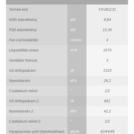
Termék kód
FXVB1131
Hűtő teljesítmény
kW
8,84
Fűtő teljesítmény
kW
10,36
Fan-coil kialakítás
csöves
4
Légszállítás (max)
m³/h
1670
Ventilátor fokozat
3
Víz térfogatáram
l/h
1520
Nyomásesés
kPa
26,2
Csatlakozó méret
"
1/2
Víz térfogatáram 2.
l/h
891
Nyomásesés 2.
kPa
42,2
Csatlakozó méret 2.
"
1/2
Hangnyomás szint (min/med/max)
db(A)
42/44/49