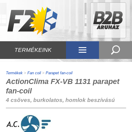
TERMÉKEINK
Termékek
>
Fan coil
>
Parapet fan-coil
ActionClima FX-VB 1131 parapet
fan-coil
4 csöves, burkolatos, homlok beszívású