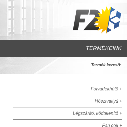
TERMÉKEINK
Termék kereső:
Folyadékhűtő +
Hőszivattyú +
Légszárító, ködtelenítő +
Fan coil +