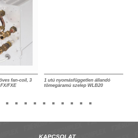
öves fan-coil, 3
1 utú nyomásfüggetlen állandó
Act
, FX/FXE
tömegáramú szelep WLB20
ter
KAPCSOLAT