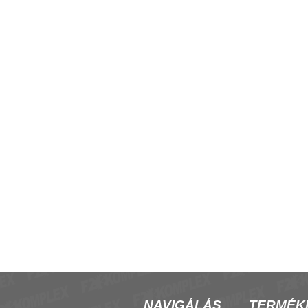
oil infra termosztát
S-FLEX DN 1/2"-3/4" 200-410
flexibilis bekötőcső
NAVIGÁLÁS
TERMÉK