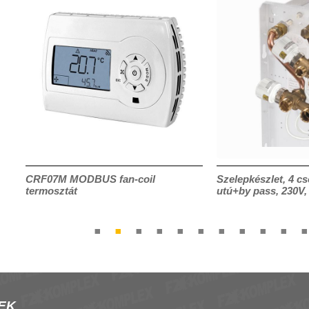
CRF07M MODBUS fan-coil
Szelepkészlet, 4 cs
termosztát
utú+by pass, 230V
EK