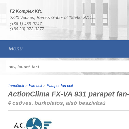
F2 Komplex Kft.
2220 Vecsés, Baross Gábor út 195/66. A/11.
(+36 1) 459-0747
(+36 20) 972-3277
Menü
Termékek
>
Fan coil
>
Parapet fan-coil
ActionClima FX-VA 931 parapet fan-
4 csöves, burkolatos, alsó beszívású