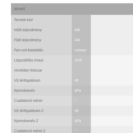
Modell
Termék kód
Hűtő teljesítmény
kW
Fűtő teljesítmény
kW
Fan-coil kialakítás
csöves
Légszállítás (max)
m³/h
Ventilátor fokozat
Víz térfogatáram
l/h
Nyomásesés
kPa
Csatlakozó méret
"
Víz térfogatáram 2.
l/h
Nyomásesés 2.
kPa
Csatlakozó méret 2.
"