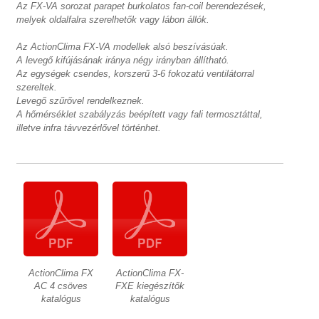
Az FX-VA sorozat parapet burkolatos fan-coil berendezések,
melyek oldalfalra szerelhetők vagy lábon állók.
Az ActionClima FX-VA modellek alsó beszívásúak.
A levegő kifújásának iránya négy irányban állítható.
Az egységek csendes, korszerű 3-6 fokozatú ventilátorral
szereltek.
Levegő szűrővel rendelkeznek.
A hőmérséklet szabályzás beépített vagy fali termosztáttal,
illetve infra távvezérlővel történhet.
ActionClima FX
ActionClima FX-
AC 4 csöves
FXE kiegészítők
katalógus
katalógus