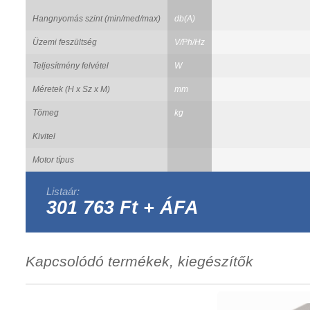
Hangnyomás szint (min/med/max)
db(A)
Üzemi feszültség
V/Ph/Hz
Teljesítmény felvétel
W
Méretek (H x Sz x M)
mm
Tömeg
kg
Kivitel
Motor típus
Listaár:
301 763 Ft + ÁFA
Kapcsolódó termékek, kiegészítők