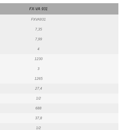
FX-VA 931
FXVA931
7,35
7,99
4
1230
3
1265
27,4
1/2
688
37,8
1/2