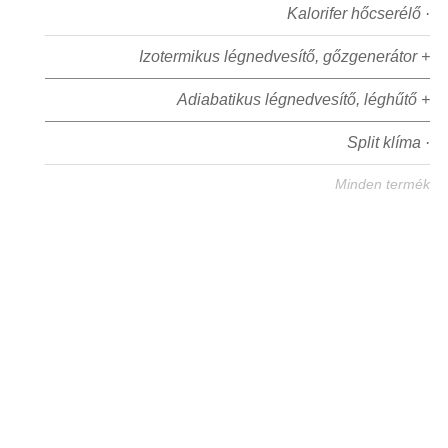
Kalorifer hőcserélő ·
Izotermikus légnedvesítő, gőzgenerátor +
Adiabatikus légnedvesítő, léghűtő +
Split klíma ·
Minden termék