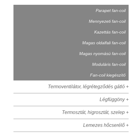
Parapet fan-coil
Mennyezeti fan-coil
Kazettás fan-coil
Magas oldalfali fan-coil
Magas nyomású fan-coil
Moduláris fan-coil
Fan-coil kiegészítő
Termoventilátor, légrétegződés gátló +
Légfüggöny +
Termosztát, higrosztát, szelep +
Lemezes hőcserélő +