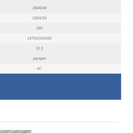
39/46/48
230/1/50
180
1470x220x520
31,3
parapet
AC