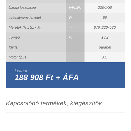
Üzemi feszültség
V/Ph/Hz
230/1/50
Teljesítmény felvétel
W
80
Méretek (H x Sz x M)
mm
870x220x520
Tömeg
kg
18,2
Kivitel
parapet
Motor típus
AC
Listaár:
188 908 Ft + ÁFA
Kapcsolódó termékek, kiegészítők