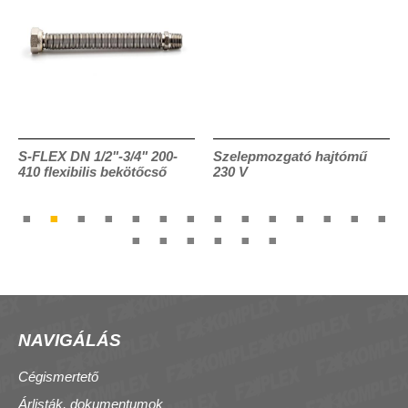
S-FLEX DN 1/2"-3/4" 200-
Szelepmozgató hajtómű
410 flexibilis bekötőcső
230 V
NAVIGÁLÁS
Cégismertető
Árlisták, dokumentumok