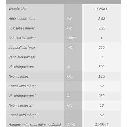
Termék kód
FXVA431
Hűtő teljesítmény
kW
2,92
Fűtő teljesítmény
kW
3,35
Fan-coil kialakítás
csöves
4
Légszállítás (max)
m³/h
520
Ventilátor fokozat
3
Víz térfogatáram
l/h
503
Nyomásesés
kPa
19,5
Csatlakozó méret
"
1/2
Víz térfogatáram 2.
l/h
289
Nyomásesés 2.
kPa
13
Csatlakozó méret 2.
"
1/2
Hangnyomás szint (min/med/max)
db(A)
31/38/45