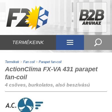
TERMÉKEINK
Termékek
>
Fan coil
>
Parapet fan-coil
ActionClima FX-VA 431 parapet
fan-coil
4 csöves, burkolatos, alsó beszívású