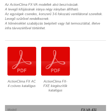
Az ActionClima FX-VA modellek alsó beszívásúak.
A levegő kifújásának iránya négy irányban állítható.
Az egységek csendes, korszerű 3-6 fokozatú ventilátorral szereltek.
Levegő szűrővel rendelkeznek.
A hőmérséklet szabályzás beépített vagy fali termosztáttal, illetve
infra távvezérlővel történhet.
ActionClima FX AC
ActionClima FX-
4 csöves katalógus
FXE kiegészítők
katalógus
Modell
FX-VA 431