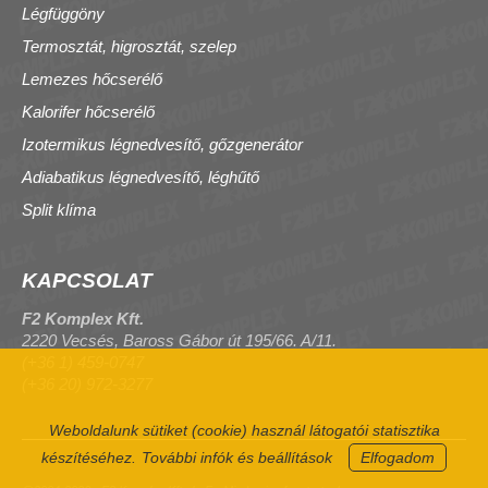
Légfüggöny
Termosztát, higrosztát, szelep
Lemezes hőcserélő
Kalorifer hőcserélő
Izotermikus légnedvesítő, gőzgenerátor
Adiabatikus légnedvesítő, léghűtő
Split klíma
KAPCSOLAT
F2 Komplex Kft.
2220 Vecsés, Baross Gábor út 195/66. A/11.
(+36 1) 459-0747
(+36 20) 972-3277
Weboldalunk sütiket (cookie) használ látogatói statisztika
készítéséhez.
További infók és beállítások
Elfogadom