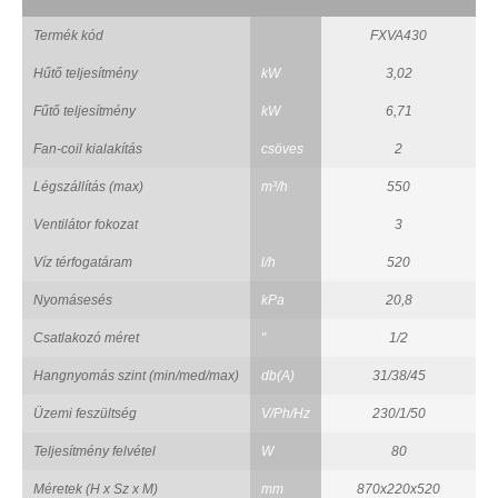
Termék kód
FXVA430
Hűtő teljesítmény
kW
3,02
Fűtő teljesítmény
kW
6,71
Fan-coil kialakítás
csöves
2
Légszállítás (max)
m³/h
550
Ventilátor fokozat
3
Víz térfogatáram
l/h
520
Nyomásesés
kPa
20,8
Csatlakozó méret
"
1/2
Hangnyomás szint (min/med/max)
db(A)
31/38/45
Üzemi feszültség
V/Ph/Hz
230/1/50
Teljesítmény felvétel
W
80
Méretek (H x Sz x M)
mm
870x220x520