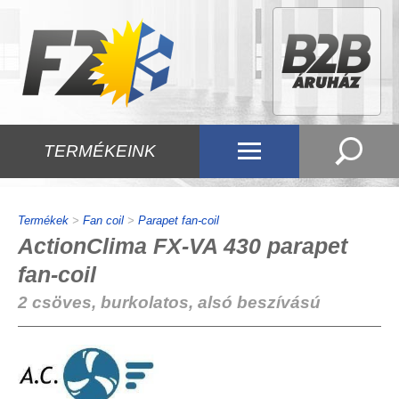
TERMÉKEINK
Termékek
>
Fan coil
>
Parapet fan-coil
ActionClima FX-VA 430 parapet
fan-coil
2 csöves, burkolatos, alsó beszívású