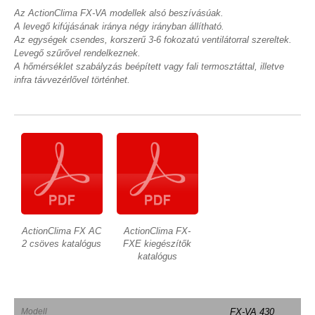
Az ActionClima FX-VA modellek alsó beszívásúak.
A levegő kifújásának iránya négy irányban állítható.
Az egységek csendes, korszerű 3-6 fokozatú ventilátorral szereltek.
Levegő szűrővel rendelkeznek.
A hőmérséklet szabályzás beépített vagy fali termosztáttal, illetve
infra távvezérlővel történhet.
ActionClima FX AC
ActionClima FX-
2 csöves katalógus
FXE kiegészítők
katalógus
Modell
FX-VA 430