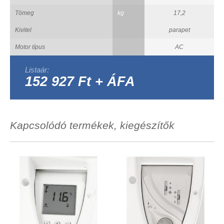
Tömeg
kg
17,2
Kivitel
parapet
Motor típus
AC
Listaár:
152 927 Ft + ÁFA
Kapcsolódó termékek, kiegészítők