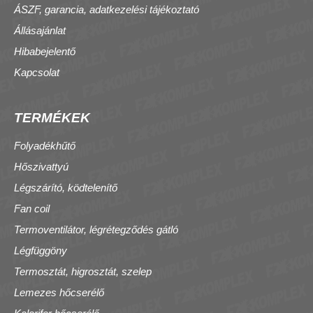
ÁSZF, garancia, adatkezelési tájékoztató
Állásajánlat
Hibabejelentő
Kapcsolat
TERMÉKEK
Folyadékhűtő
Hőszivattyú
Légszárító, ködtelenítő
Fan coil
Termoventilátor, légrétegződés gátló
Légfüggöny
Termosztát, higrosztát, szelep
Lemezes hőcserélő