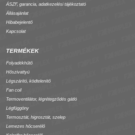
ÁSZF, garancia, adatkezelési tájékoztató
Állásajánlat
Hibabejelentő
Kapcsolat
TERMÉKEK
Folyadékhűtő
Hőszivattyú
Légszárító, ködtelenítő
Fan coil
Termoventilátor, légrétegződés gátló
Légfüggöny
Termosztát, higrosztát, szelep
Lemezes hőcserélő