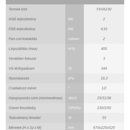
Termék kód
FXVA230
Hűtő teljesítmény
kW
2
Fűtő teljesítmény
kW
4,91
Fan-coil kialakítás
csöves
2
Légszállítás (max)
m³/h
400
Ventilátor fokozat
3
Víz térfogatáram
l/h
344
Nyomásesés
kPa
16,3
Csatlakozó méret
"
1/2
Hangnyomás szint (min/med/max)
db(A)
25/31/38
Üzemi feszültség
V/Ph/Hz
230/1/50
Teljesítmény felvétel
W
55
Méretek (H x Sz x M)
mm
670x220x520