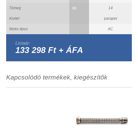
Tömeg
kg
14
Kivitel
parapet
Motor típus
AC
Listaár:
133 298 Ft + ÁFA
Kapcsolódó termékek, kiegészítők