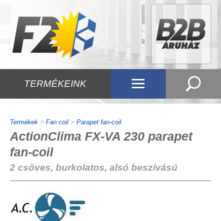
TERMÉKEINK
Termékek
>
Fan coil
>
Parapet fan-coil
ActionClima FX-VA 230 parapet
fan-coil
2 csöves, burkolatos, alsó beszívású