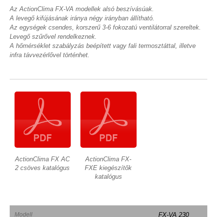
Az ActionClima FX-VA modellek alsó beszívásúak.
A levegő kifújásának iránya négy irányban állítható.
Az egységek csendes, korszerű 3-6 fokozatú ventilátorral szereltek.
Levegő szűrővel rendelkeznek.
A hőmérséklet szabályzás beépített vagy fali termosztáttal, illetve
infra távvezérlővel történhet.
ActionClima FX AC
ActionClima FX-
2 csöves katalógus
FXE kiegészítők
katalógus
Modell
FX-VA 230