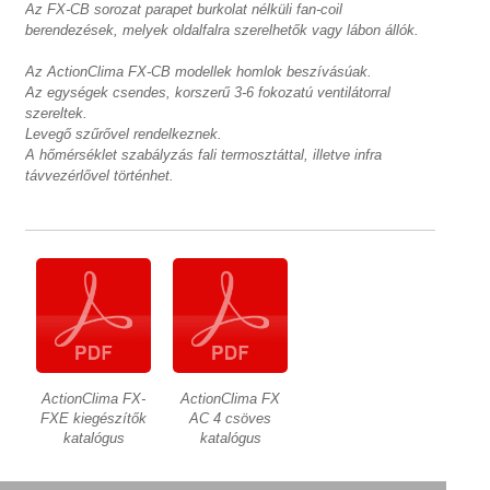
Az FX-CB sorozat parapet burkolat nélküli fan-coil
berendezések, melyek oldalfalra szerelhetők vagy lábon állók.
Az ActionClima FX-CB modellek homlok beszívásúak.
Az egységek csendes, korszerű 3-6 fokozatú ventilátorral
szereltek.
Levegő szűrővel rendelkeznek.
A hőmérséklet szabályzás fali termosztáttal, illetve infra
távvezérlővel történhet.
ActionClima FX-
ActionClima FX
FXE kiegészítők
AC 4 csöves
katalógus
katalógus