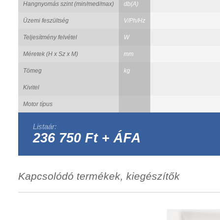
Hangnyomás szint (min/med/max)
db(A)
Üzemi feszültség
V/Ph/Hz
Teljesítmény felvétel
W
Méretek (H x Sz x M)
mm
Tömeg
kg
Kivitel
Motor típus
Listaár:
236 750 Ft + ÁFA
Kapcsolódó termékek, kiegészítők