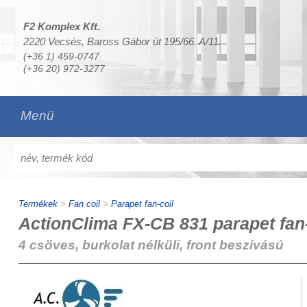
F2 Komplex Kft.
2220 Vecsés, Baross Gábor út 195/66. A/11.
(+36 1) 459-0747
(+36 20) 972-3277
Menü
Termékek
>
Fan coil
>
Parapet fan-coil
ActionClima FX-CB 831 parapet fan-
4 csöves, burkolat nélküli, front beszívású