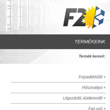
TERMÉKEINK
Termék kereső:
Folyadékhűtő +
Hőszivattyú +
Légszárító, ködtelenítő +
Fan coil +