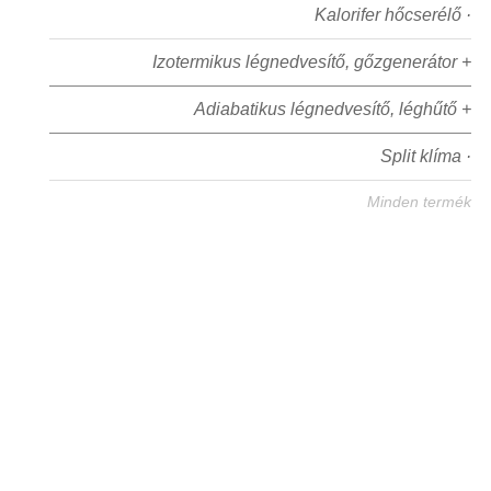
Kalorifer hőcserélő ·
Izotermikus légnedvesítő, gőzgenerátor +
Adiabatikus légnedvesítő, léghűtő +
Split klíma ·
Minden termék