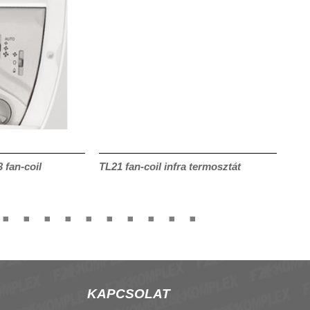
fan-coil
TL21 fan-coil infra termosztát
S-FL
bek
KAPCSOLAT