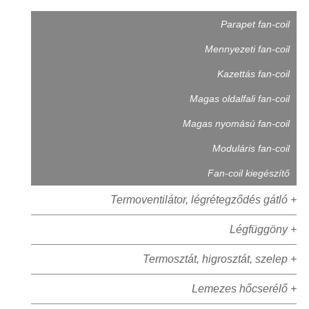
Parapet fan-coil
Mennyezeti fan-coil
Kazettás fan-coil
Magas oldalfali fan-coil
Magas nyomású fan-coil
Moduláris fan-coil
Fan-coil kiegészítő
Termoventilátor, légrétegződés gátló +
Légfüggöny +
Termosztát, higrosztát, szelep +
Lemezes hőcserélő +