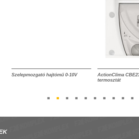
Szelepmozgató hajtómű 0-10V
ActionClima CBE23 
termosztát
EK