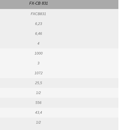
FX-CB 831
FXCB831
6,23
6,46
4
1000
3
1072
25,5
1/2
556
43,4
1/2