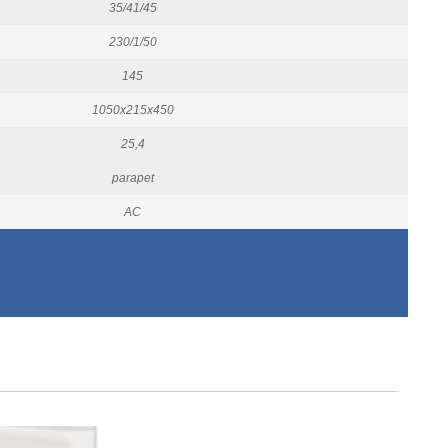
35/41/45
230/1/50
145
1050x215x450
25,4
parapet
AC