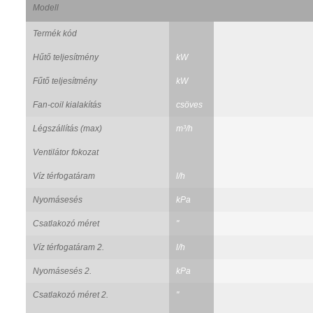
Modell
Termék kód
Hűtő teljesítmény
kW
Fűtő teljesítmény
kW
Fan-coil kialakítás
csöves
Légszállítás (max)
m³/h
Ventilátor fokozat
Víz térfogatáram
l/h
Nyomásesés
kPa
Csatlakozó méret
"
Víz térfogatáram 2.
l/h
Nyomásesés 2.
kPa
Csatlakozó méret 2.
"