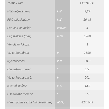
Termék kód
FXCB1231
Hűtő teljesítmény
kW
9,87
Fűtő teljesítmény
kW
10,48
Fan-coil kialakítás
csöves
4
Légszállítás (max)
m³/h
1700
Ventilátor fokozat
3
Víz térfogatáram
l/h
1698
Nyomásesés
kPa
28,3
Csatlakozó méret
"
1/2
Víz térfogatáram 2.
l/h
901
Nyomásesés 2.
kPa
43,3
Csatlakozó méret 2.
"
1/2
Hangnyomás szint (min/med/max)
db(A)
42/45/49