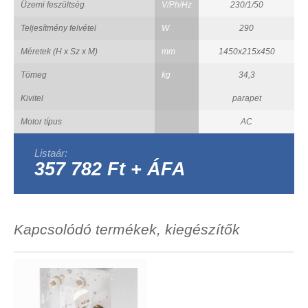
Üzemi feszültség
V/Ph/Hz
230/1/50
Teljesítmény felvétel
W
290
Méretek (H x Sz x M)
mm
1450x215x450
Tömeg
kg
34,3
Kivitel
parapet
Motor típus
AC
Listaár:
357 782 Ft + ÁFA
Kapcsolódó termékek, kiegészítők