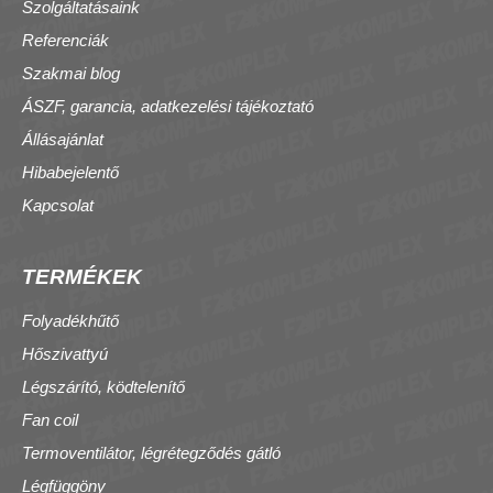
Szolgáltatásaink
Referenciák
Szakmai blog
ÁSZF, garancia, adatkezelési tájékoztató
Állásajánlat
Hibabejelentő
Kapcsolat
TERMÉKEK
Folyadékhűtő
Hőszivattyú
Légszárító, ködtelenítő
Fan coil
Termoventilátor, légrétegződés gátló
Légfüggöny