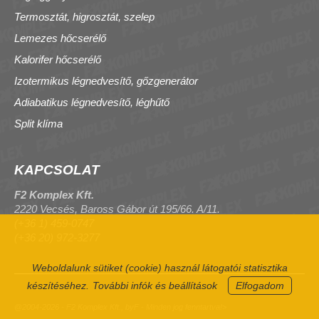
Termosztát, higrosztát, szelep
Lemezes hőcserélő
Kalorifer hőcserélő
Izotermikus légnedvesítő, gőzgenerátor
Adiabatikus légnedvesítő, léghűtő
Split klíma
KAPCSOLAT
F2 Komplex Kft.
2220 Vecsés, Baross Gábor út 195/66. A/11.
(+36 1) 459-0747
(+36 20) 972-3277
Weboldalunk sütiket (cookie) használ látogatói statisztika
készítéséhez.
További infók és beállítások
Elfogadom
@2004-2026 - F2 Komplex Kft., byF - Minden jog fenntartva!>