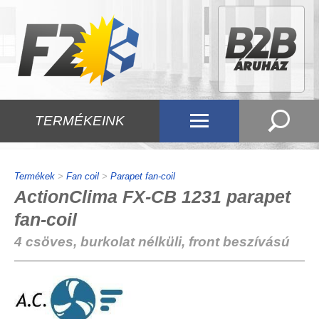
TERMÉKEINK
Termékek
>
Fan coil
>
Parapet fan-coil
ActionClima FX-CB 1231 parapet
fan-coil
4 csöves, burkolat nélküli, front beszívású