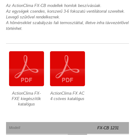
Az ActionClima FX-CB modellek homlok beszívásúak.
Az egységek csendes, korszerű 3-6 fokozatú ventilátorral szereltek.
Levegő szűrővel rendelkeznek.
A hőmérséklet szabályzás fali termosztáttal, illetve infra távvezérlővel
történhet.
ActionClima FX-
ActionClima FX AC
FXE kiegészítők
4 csöves katalógus
katalógus
Modell
FX-CB 1231