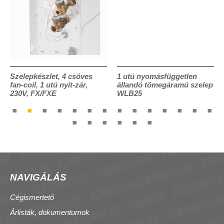
Szelepkészlet, 4 csöves
1 utú nyomásfüggetlen
fan-coil, 1 utú nyit-zár,
állandó tömegáramú szelep
230V, FX/FXE
WLB25
NAVIGÁLÁS
Cégismertető
Árlisták, dokumentumok