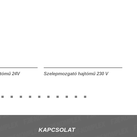
jtómű 24V
Szelepmozgató hajtómű 230 V
Act
ter
KAPCSOLAT