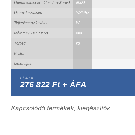
Hangnyomás szint (min/med/max)
db(A)
Üzemi feszültség
V/Ph/Hz
Teljesítmény felvétel
W
Méretek (H x Sz x M)
mm
Tömeg
kg
Kivitel
Motor típus
Listaár:
276 822 Ft + ÁFA
Kapcsolódó termékek, kiegészítők