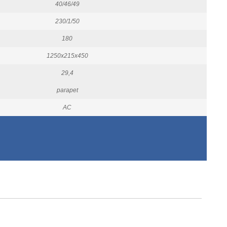
40/46/49
230/1/50
180
1250x215x450
29,4
parapet
AC