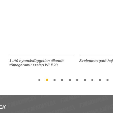
1 utú nyomásfüggetlen állandó
Szelepmozgató ha
tömegáramú szelep WLB20
EK