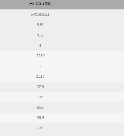
FX-CB 1031
FXCB1031
8,81
8,11
4
1260
3
1516
27,9
1/2
698
38,9
1/2