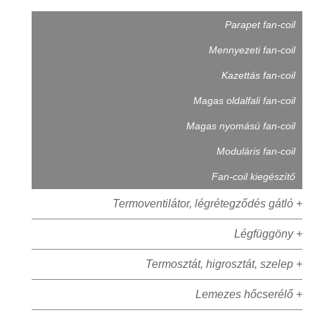
Parapet fan-coil
Mennyezeti fan-coil
Kazettás fan-coil
Magas oldalfali fan-coil
Magas nyomású fan-coil
Moduláris fan-coil
Fan-coil kiegészítő
Termoventilátor, légrétegződés gátló +
Légfüggöny +
Termosztát, higrosztát, szelep +
Lemezes hőcserélő +