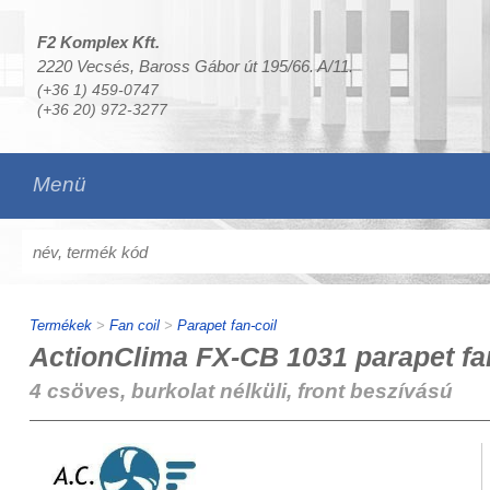
F2 Komplex Kft.
2220 Vecsés, Baross Gábor út 195/66. A/11.
(+36 1) 459-0747
(+36 20) 972-3277
Menü
Termékek
>
Fan coil
>
Parapet fan-coil
ActionClima FX-CB 1031 parapet fan
4 csöves, burkolat nélküli, front beszívású