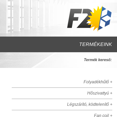
TERMÉKEINK
Termék kereső:
Folyadékhűtő +
Hőszivattyú +
Légszárító, ködtelenítő +
Fan coil +