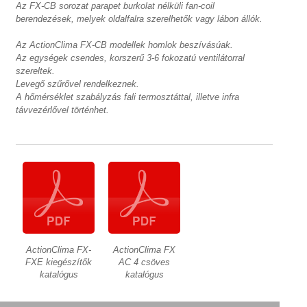
Az FX-CB sorozat parapet burkolat nélküli fan-coil
berendezések, melyek oldalfalra szerelhetők vagy lábon állók.
Az ActionClima FX-CB modellek homlok beszívásúak.
Az egységek csendes, korszerű 3-6 fokozatú ventilátorral
szereltek.
Levegő szűrővel rendelkeznek.
A hőmérséklet szabályzás fali termosztáttal, illetve infra
távvezérlővel történhet.
ActionClima FX-
ActionClima FX
FXE kiegészítők
AC 4 csöves
katalógus
katalógus