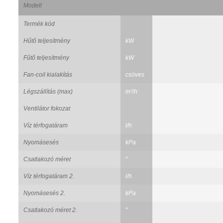
Modell
Termék kód
Hűtő teljesítmény
kW
Fűtő teljesítmény
kW
Fan-coil kialakítás
csöves
Légszállítás (max)
m³/h
Ventilátor fokozat
Víz térfogatáram
l/h
Nyomásesés
kPa
Csatlakozó méret
"
Víz térfogatáram 2.
l/h
Nyomásesés 2.
kPa
Csatlakozó méret 2.
"