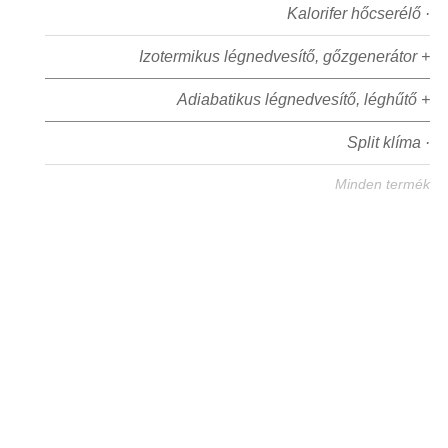
Kalorifer hőcserélő ·
Izotermikus légnedvesítő, gőzgenerátor +
Adiabatikus légnedvesítő, léghűtő +
Split klíma ·
Minden termék