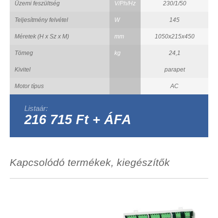
Üzemi feszültség
V/Ph/Hz
230/1/50
Teljesítmény felvétel
W
145
Méretek (H x Sz x M)
mm
1050x215x450
Tömeg
kg
24,1
Kivitel
parapet
Motor típus
AC
Listaár:
216 715 Ft + ÁFA
Kapcsolódó termékek, kiegészítők