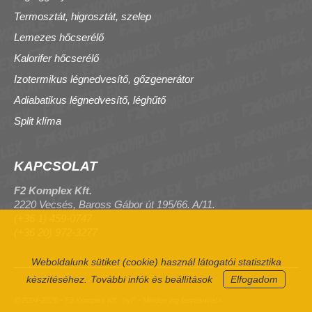
Termosztát, higrosztát, szelep
Lemezes hőcserélő
Kalorifer hőcserélő
Izotermikus légnedvesítő, gőzgenerátor
Adiabatikus légnedvesítő, léghűtő
Split klíma
KAPCSOLAT
F2 Komplex Kft.
2220 Vecsés, Baross Gábor út 195/66. A/11.
(+36 1) 459-0747
(+36 20) 972-3277
Weboldalunk sütiket (cookie) használ látogatói statisztika
készítéséhez.
További infók és beállítások
Elfogadom
@2004-2026 - F2 Komplex Kft., byF - Minden jog fenntartva!>