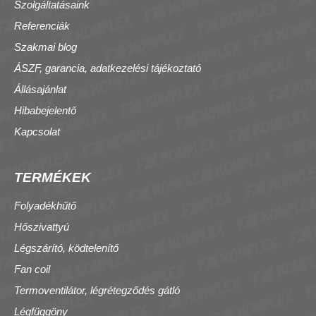
Szolgáltatásaink
Referenciák
Szakmai blog
ÁSZF, garancia, adatkezelési tájékoztató
Állásajánlat
Hibabejelentő
Kapcsolat
TERMÉKEK
Folyadékhűtő
Hőszivattyú
Légszárító, ködtelenítő
Fan coil
Termoventilátor, légrétegződés gátló
Légfüggöny