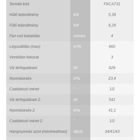
Termék kód
FXCA731
Hűtő teljesítmény
kW
5,39
Fűtő teljesítmény
kW
6,29
Fan-coil kialakítás
csöves
4
Légszállítás (max)
m³/h
960
Ventilátor fokozat
3
Víz térfogatáram
l/h
928
Nyomásesés
kPa
23,4
Csatlakozó méret
"
1/2
Víz térfogatáram 2.
l/h
541
Nyomásesés 2.
kPa
41,1
Csatlakozó méret 2.
"
1/2
Hangnyomás szint (min/med/max)
db(A)
34/41/43