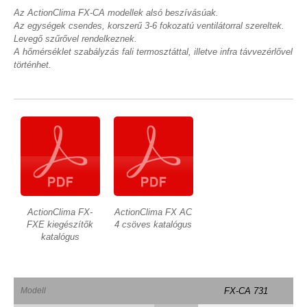
Az ActionClima FX-CA modellek alsó beszívásúak.
Az egységek csendes, korszerű 3-6 fokozatú ventilátorral szereltek.
Levegő szűrővel rendelkeznek.
A hőmérséklet szabályzás fali termosztáttal, illetve infra távvezérlővel
történhet.
ActionClima FX-
ActionClima FX AC
FXE kiegészítők
4 csöves katalógus
katalógus
Modell
FX-CA 731