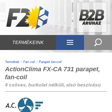
TERMÉKEINK
Termékek
>
Fan coil
>
Parapet fan-coil
ActionClima FX-CA 731 parapet,
fan-coil
4 csöves, burkolat nélküli, alsó beszívású