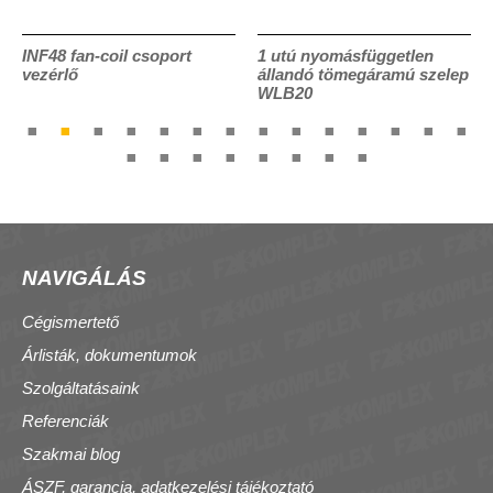
INF48 fan-coil csoport
1 utú nyomásfüggetlen
vezérlő
állandó tömegáramú szelep
WLB20
NAVIGÁLÁS
Cégismertető
Árlisták, dokumentumok
Szolgáltatásaink
Referenciák
Szakmai blog
ÁSZF, garancia, adatkezelési tájékoztató