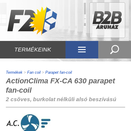
TERMÉKEINK
Termékek
>
Fan coil
>
Parapet fan-coil
ActionClima FX-CA 630 parapet
fan-coil
2 csöves, burkolat nélküli alsó beszívású