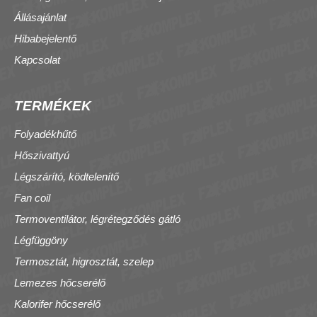
Állásajánlat
Hibabejelentő
Kapcsolat
TERMÉKEK
Folyadékhűtő
Hőszivattyú
Légszárító, ködtelenítő
Fan coil
Termoventilátor, légrétegződés gátló
Légfüggöny
Termosztát, higrosztát, szelep
Lemezes hőcserélő
Kalorifer hőcserélő