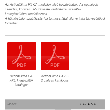
Az ActionClima FX-CA modellek alsó beszívásúak. Az egységek
csendes, korszerű 3-6 fokozatú ventilátorral szereltek.
Levegőszűrővel rendelkeznek.
A hőmérséklet szabályzás fali termosztáttal, illetve infra távvezérlővel
történhet.
ActionClima FX-
ActionClima FX AC
FXE kiegészítők
2 csöves katalógus
katalógus
Modell
FX-CA 630