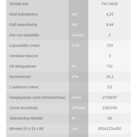
Termék kód
FXCA630
Hűtő teljesítmény
kW
4,25
Fűtő teljesítmény
kW
9,44
Fan-coil kialakítás
csöves
2
Légszállítás (max)
m³/h
720
Ventilátor fokozat
3
Víz térfogatáram
l/h
731
Nyomásesés
kPa
24,1
Csatlakozó méret
"
1/2
Hangnyomás szint (min/med/max)
db(A)
27/34/37
Üzemi feszültség
V/Ph/Hz
230/1/50
Teljesítmény felvétel
W
80
Méretek (H x Sz x M)
mm
850x215x450