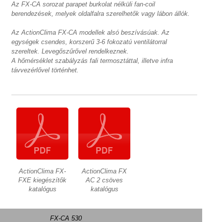
Az FX-CA sorozat parapet burkolat nélküli fan-coil
berendezések, melyek oldalfalra szerelhetők vagy lábon állók.
Az ActionClima FX-CA modellek alsó beszívásúak. Az
egységek csendes, korszerű 3-6 fokozatú ventilátorral
szereltek. Levegőszűrővel rendelkeznek.
A hőmérséklet szabályzás fali termosztáttal, illetve infra
távvezérlővel történhet.
ActionClima FX-
ActionClima FX
FXE kiegészítők
AC 2 csöves
katalógus
katalógus
FX-CA 530