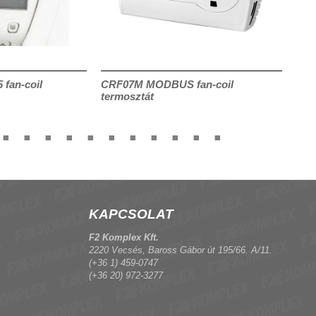
fan-coil
CRF07M MODBUS fan-coil
Act
termosztát
sor
KAPCSOLAT
F2 Komplex Kft.
2220 Vecsés, Baross Gábor út 195/66. A/11.
(+36 1) 459-0747
(+36 20) 972-3277