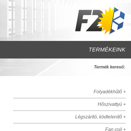
TERMÉKEINK
Termék kereső:
Folyadékhűtő +
Hőszivattyú +
Légszárító, ködtelenítő +
Fan coil +