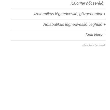
Kalorifer hőcserélő ·
Izotermikus légnedvesítő, gőzgenerátor +
Adiabatikus légnedvesítő, léghűtő +
Split klíma ·
Minden termék