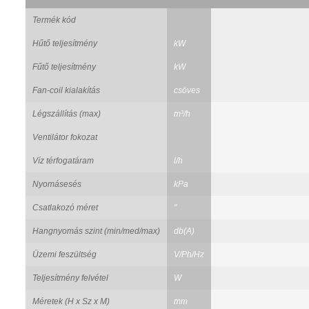
Termék kód
Hűtő teljesítmény
kW
Fűtő teljesítmény
kW
Fan-coil kialakítás
csöves
Légszállítás (max)
m³/h
Ventilátor fokozat
Víz térfogatáram
l/h
Nyomásesés
kPa
Csatlakozó méret
"
Hangnyomás szint (min/med/max)
db(A)
Üzemi feszültség
V/Ph/Hz
Teljesítmény felvétel
W
Méretek (H x Sz x M)
mm