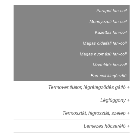
Parapet fan-coil
Mennyezeti fan-coil
Kazettás fan-coil
Magas oldalfali fan-coil
Magas nyomású fan-coil
Moduláris fan-coil
Fan-coil kiegészítő
Termoventilátor, légrétegződés gátló +
Légfüggöny +
Termosztát, higrosztát, szelep +
Lemezes hőcserélő +