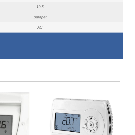
19,5
parapet
AC