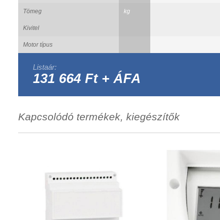
Tömeg
kg
Kivitel
Motor típus
Listaár:
131 664 Ft + ÁFA
Kapcsolódó termékek, kiegészítők