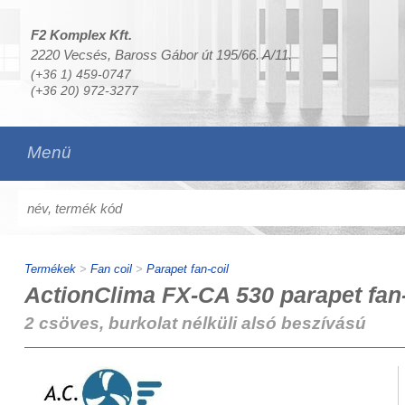
F2 Komplex Kft.
2220 Vecsés, Baross Gábor út 195/66. A/11.
(+36 1) 459-0747
(+36 20) 972-3277
Menü
Termékek
>
Fan coil
>
Parapet fan-coil
ActionClima FX-CA 530 parapet fan-
2 csöves, burkolat nélküli alsó beszívású