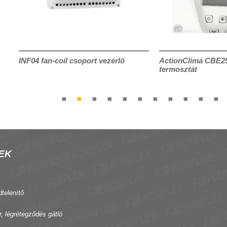
INF04 fan-coil csoport vezérlő
ActionClima CBE25 
termosztát
EK
dtelenítő
r, légrétegződés gátló