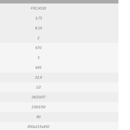
FXCA530
3,75
8,16
2
670
3
645
22,6
1/2
26/33/37
230/1/50
80
850x215x450