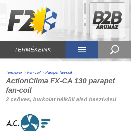
TERMÉKEINK
Termékek
>
Fan coil
>
Parapet fan-coil
ActionClima FX-CA 130 parapet
fan-coil
2 csöves, burkolat nélküli alsó beszívású