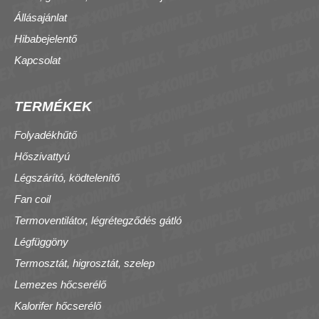
Állásajánlat
Hibabejelentő
Kapcsolat
TERMÉKEK
Folyadékhűtő
Hőszivattyú
Légszárító, ködtelenítő
Fan coil
Termoventilátor, légrétegződés gátló
Légfüggöny
Termosztát, higrosztát, szelep
Lemezes hőcserélő
Kalorifer hőcserélő