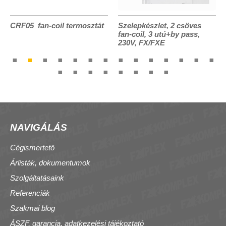
CRF05 fan-coil termosztát
Szelepkészlet, 2 csöves
fan-coil, 3 utú+by pass,
230V, FX/FXE
NAVIGÁLÁS
Cégismertető
Árlisták, dokumentumok
Szolgáltatásaink
Referenciák
Szakmai blog
ÁSZF, garancia, adatkezelési tájékoztató