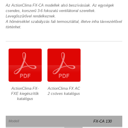
Az ActionClima FX-CA modellek alsó beszívásúak. Az egységek
csendes, korszerű 3-6 fokozatú ventilátorral szereltek.
Levegőszűrővel rendelkeznek.
A hőmérséklet szabályzás fali termosztáttal, illetve infra távvezérlővel
történhet.
ActionClima FX-
ActionClima FX AC
FXE kiegészítők
2 csöves katalógus
katalógus
Modell
FX-CA 130