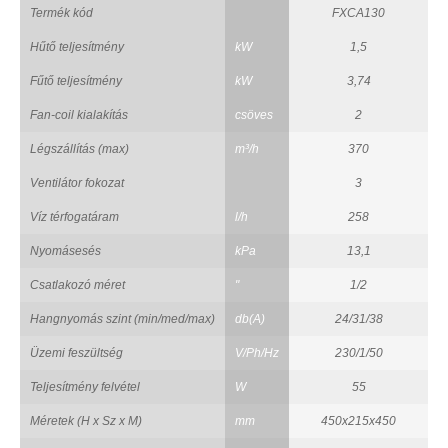
Termék kód
FXCA130
Hűtő teljesítmény
kW
1,5
Fűtő teljesítmény
kW
3,74
Fan-coil kialakítás
csöves
2
Légszállítás (max)
m³/h
370
Ventilátor fokozat
3
Víz térfogatáram
l/h
258
Nyomásesés
kPa
13,1
Csatlakozó méret
"
1/2
Hangnyomás szint (min/med/max)
db(A)
24/31/38
Üzemi feszültség
V/Ph/Hz
230/1/50
Teljesítmény felvétel
W
55
Méretek (H x Sz x M)
mm
450x215x450