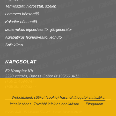
Termosztát, higrosztát, szelep
Lemezes hőcserélő
Kalorifer hőcserélő
Izotermikus légnedvesítő, gőzgenerátor
Adiabatikus légnedvesítő, léghűtő
Split klíma
KAPCSOLAT
F2 Komplex Kft.
2220 Vecsés, Baross Gábor út 195/66. A/11.
(+36 1) 459-0747
(+36 20) 972-3277
Weboldalunk sütiket (cookie) használ látogatói statisztika
készítéséhez.
További infók és beállítások
Elfogadom
@2004-2026 - F2 Komplex Kft., byF - Minden jog fenntartva!>