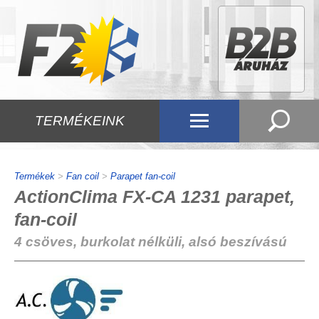
TERMÉKEINK
Termékek
>
Fan coil
>
Parapet fan-coil
ActionClima FX-CA 1231 parapet,
fan-coil
4 csöves, burkolat nélküli, alsó beszívású