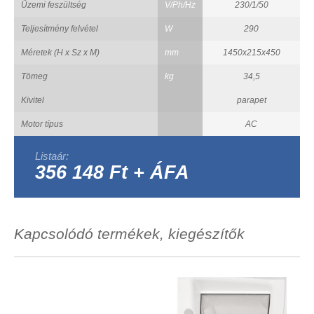
Üzemi feszültség
V/Ph/Hz
230/1/50
Teljesítmény felvétel
W
290
Méretek (H x Sz x M)
mm
1450x215x450
Tömeg
kg
34,5
Kivitel
parapet
Motor típus
AC
Listaár:
356 148 Ft + ÁFA
Kapcsolódó termékek, kiegészítők