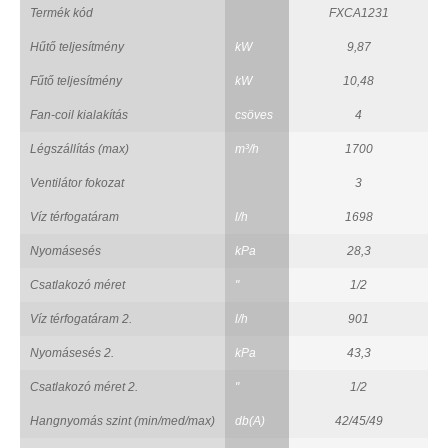
Termék kód
FXCA1231
Hűtő teljesítmény
kW
9,87
Fűtő teljesítmény
kW
10,48
Fan-coil kialakítás
csöves
4
Légszállítás (max)
m³/h
1700
Ventilátor fokozat
3
Víz térfogatáram
l/h
1698
Nyomásesés
kPa
28,3
Csatlakozó méret
"
1/2
Víz térfogatáram 2.
l/h
901
Nyomásesés 2.
kPa
43,3
Csatlakozó méret 2.
"
1/2
Hangnyomás szint (min/med/max)
db(A)
42/45/49