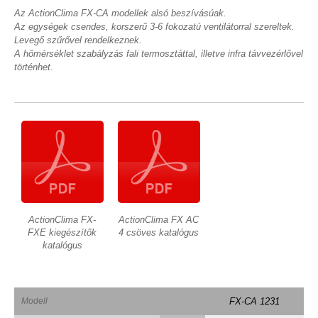
Az ActionClima FX-CA modellek alsó beszívásúak.
Az egységek csendes, korszerű 3-6 fokozatú ventilátorral szereltek.
Levegő szűrővel rendelkeznek.
A hőmérséklet szabályzás fali termosztáttal, illetve infra távvezérlővel
történhet.
ActionClima FX-
ActionClima FX AC
FXE kiegészítők
4 csöves katalógus
katalógus
Modell
FX-CA 1231