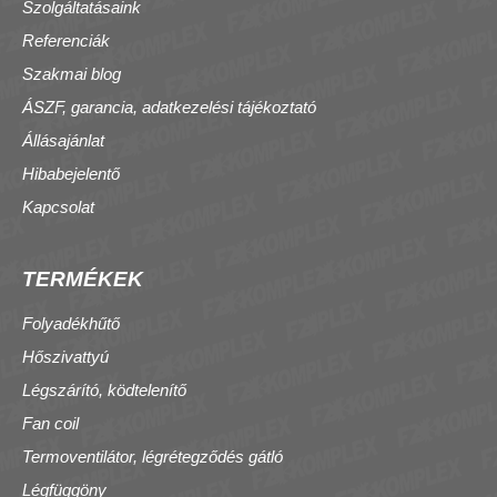
Szolgáltatásaink
Referenciák
Szakmai blog
ÁSZF, garancia, adatkezelési tájékoztató
Állásajánlat
Hibabejelentő
Kapcsolat
TERMÉKEK
Folyadékhűtő
Hőszivattyú
Légszárító, ködtelenítő
Fan coil
Termoventilátor, légrétegződés gátló
Légfüggöny