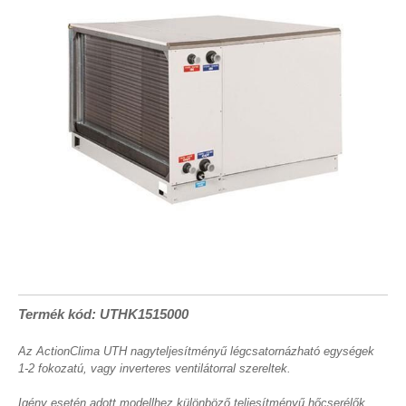
Termék kód: UTHK1515000
Az ActionClima UTH nagyteljesítményű légcsatornázható egységek
1-2 fokozatú, vagy inverteres ventilátorral szereltek.
Igény esetén adott modellhez különböző teljesítményű hőcserélők,