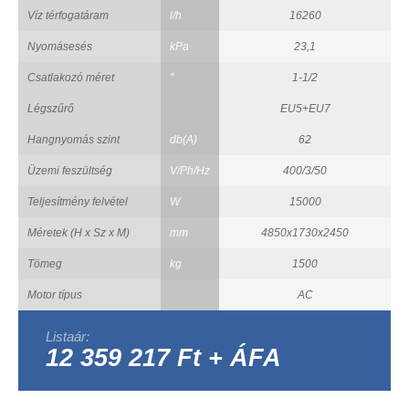
Víz térfogatáram
l/h
16260
Nyomásesés
kPa
23,1
Csatlakozó méret
"
1-1/2
Légszűrő
EU5+EU7
Hangnyomás szint
db(A)
62
Üzemi feszültség
V/Ph/Hz
400/3/50
Teljesítmény felvétel
W
15000
Méretek (H x Sz x M)
mm
4850x1730x2450
Tömeg
kg
1500
Motor típus
AC
Listaár:
12 359 217 Ft + ÁFA