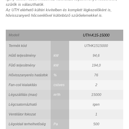
szűrők is választhatók.
Az UTH elérhető kültéri kivitelben és komplett légkezelőként is,
hővisszanyerő hőcserélővel különböző szűrőelemekkel is.
Modell
UTH-K15-15000
Termék kód
UTHK1515000
Hűtő teljesítmény
kW
94,6
Fűtő teljesítmény
kW
194,0
Hővisszanyerés hatásfok
%
76
Fan-coil kialakítás
csöves
2
Légszállítás (max)
m³/h
15000
Légcsatornázható
igen
Ventilátor fokozat
1
Légoldali terhelhetőség
Pa
500