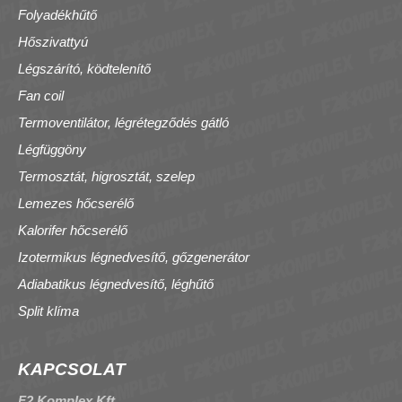
Folyadékhűtő
Hőszivattyú
Légszárító, ködtelenítő
Fan coil
Termoventilátor, légrétegződés gátló
Légfüggöny
Termosztát, higrosztát, szelep
Lemezes hőcserélő
Kalorifer hőcserélő
Izotermikus légnedvesítő, gőzgenerátor
Adiabatikus légnedvesítő, léghűtő
Split klíma
KAPCSOLAT
F2 Komplex Kft.