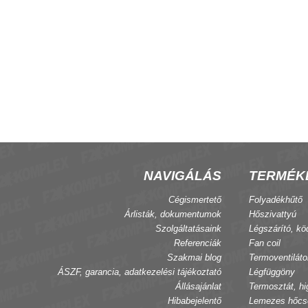
NAVIGÁLÁS
TERMÉK
Cégismertető
Folyadékhűtő
Árlisták, dokumentumok
Hőszivattyú
Szolgáltatásaink
Légszárító, kö
Referenciák
Fan coil
Szakmai blog
Termoventiláto
ÁSZF, garancia, adatkezelési tájékoztató
Légfüggöny
Állásajánlat
Termosztát, hi
Hibabejelentő
Lemezes hőcs