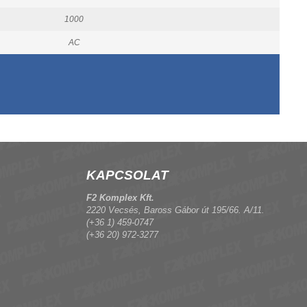
1000
AC
KAPCSOLAT
F2 Komplex Kft.
2220 Vecsés, Baross Gábor út 195/66. A/11.
(+36 1) 459-0747
(+36 20) 972-3277