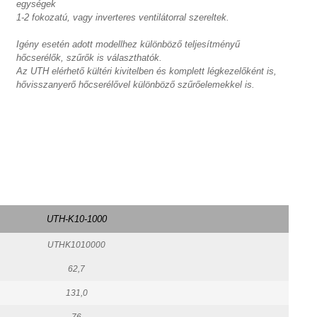
egységek
1-2 fokozatú, vagy inverteres ventilátorral szereltek.
Igény esetén adott modellhez különböző teljesítményű
hőcserélők, szűrők is választhatók.
Az UTH elérhető kültéri kivitelben és komplett légkezelőként is,
hővisszanyerő hőcserélővel különböző szűrőelemekkel is.
UTH-K10-1000
UTHK1010000
62,7
131,0
76