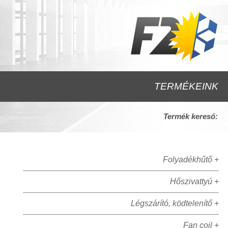
TERMÉKEINK
Termék kereső:
Folyadékhűtő +
Hőszivattyú +
Légszárító, ködtelenítő +
Fan coil +