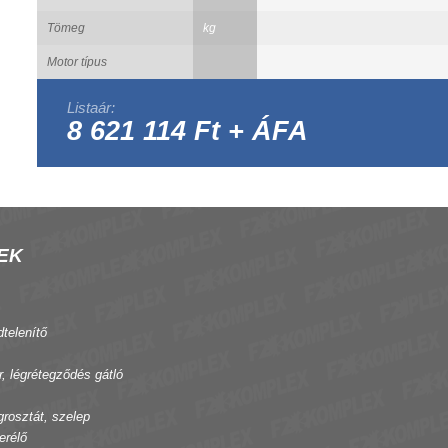
Tömeg
kg
Motor típus
Listaár:
8 621 114 Ft + ÁFA
EK
dtelenítő
r, légrétegződés gátló
grosztát, szelep
erélő