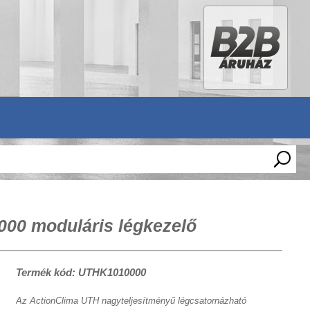
00 moduláris légkezelő
Termék kód: UTHK1010000
Az ActionClima UTH nagyteljesítményű légcsatornázható