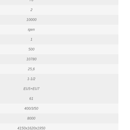
2
10000
igen
1
500
10780
25,6
1-1/2
EU5+EU7
61
400/3/50
8000
4150x1620x1950