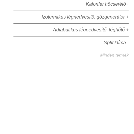
Kalorifer hőcserélő ·
Izotermikus légnedvesítő, gőzgenerátor +
Adiabatikus légnedvesítő, léghűtő +
Split klíma ·
Minden termék