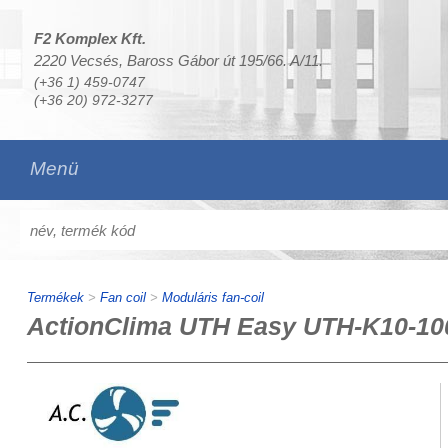
F2 Komplex Kft.
2220 Vecsés, Baross Gábor út 195/66. A/11.
(+36 1) 459-0747
(+36 20) 972-3277
Menü
Termékek
>
Fan coil
>
Moduláris fan-coil
ActionClima UTH Easy UTH-K10-100