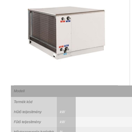
Modell
Termék kód
Hűtő teljesítmény
kW
Fűtő teljesítmény
kW
Hővisszanyerés hatásfok
%