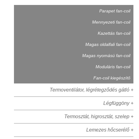
Parapet fan-coil
Mennyezeti fan-coil
Kazettás fan-coil
Magas oldalfali fan-coil
Magas nyomású fan-coil
Moduláris fan-coil
Fan-coil kiegészítő
Termoventilátor, légrétegződés gátló +
Légfüggöny +
Termosztát, higrosztát, szelep +
Lemezes hőcserélő +