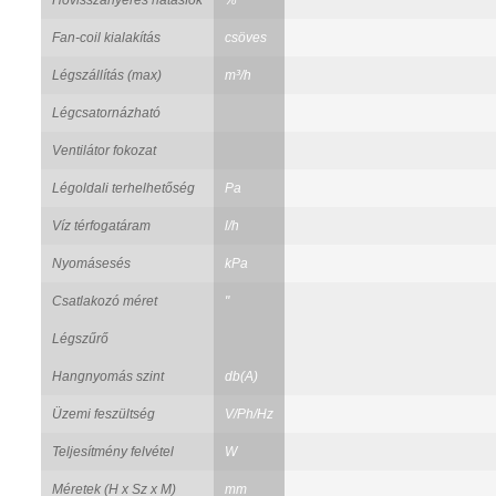
Fan-coil kialakítás
csöves
Légszállítás (max)
m³/h
Légcsatornázható
Ventilátor fokozat
Légoldali terhelhetőség
Pa
Víz térfogatáram
l/h
Nyomásesés
kPa
Csatlakozó méret
"
Légszűrő
Hangnyomás szint
db(A)
Üzemi feszültség
V/Ph/Hz
Teljesítmény felvétel
W
Méretek (H x Sz x M)
mm