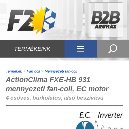
TERMÉKEINK
Termékek
>
Fan coil
>
Mennyezeti fan-coil
ActionClima FXE-HB 931
mennyezeti fan-coil, EC motor
4 csöves, burkolatos, alsó beszívású