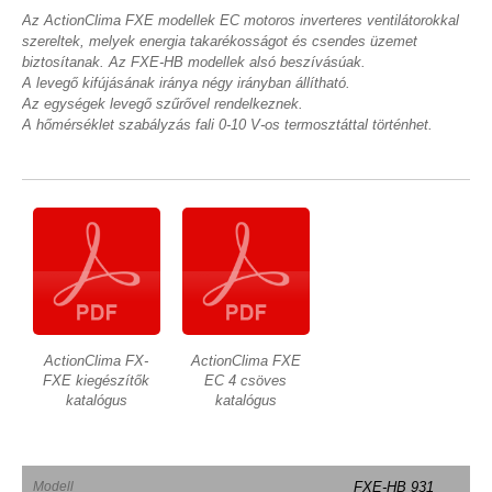
Az ActionClima FXE modellek EC motoros inverteres ventilátorokkal
szereltek, melyek energia takarékosságot és csendes üzemet
biztosítanak. Az FXE-HB modellek alsó beszívásúak.
A levegő kifújásának iránya négy irányban állítható.
Az egységek levegő szűrővel rendelkeznek.
A hőmérséklet szabályzás fali 0-10 V-os termosztáttal történhet.
ActionClima FX-
ActionClima FXE
FXE kiegészítők
EC 4 csöves
katalógus
katalógus
Modell
FXE-HB 931