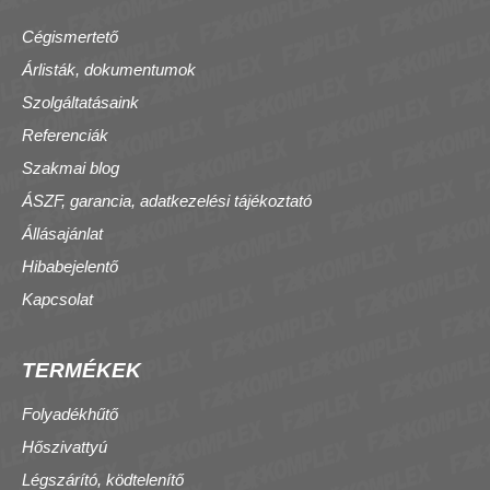
Cégismertető
Árlisták, dokumentumok
Szolgáltatásaink
Referenciák
Szakmai blog
ÁSZF, garancia, adatkezelési tájékoztató
Állásajánlat
Hibabejelentő
Kapcsolat
TERMÉKEK
Folyadékhűtő
Hőszivattyú
Légszárító, ködtelenítő