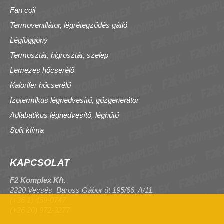
Fan coil
Termoventilátor, légrétegződés gátló
Légfüggöny
Termosztát, higrosztát, szelep
Lemezes hőcserélő
Kalorifer hőcserélő
Izotermikus légnedvesítő, gőzgenerátor
Adiabatikus légnedvesítő, léghűtő
Split klíma
KAPCSOLAT
F2 Komplex Kft.
2220 Vecsés, Baross Gábor út 195/66. A/11.
(+36 1) 459-0747
(+36 20) 972-3277