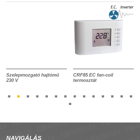
Szelepmozgató hajtómű
CRF85 EC fan-coil
230 V
termosztát
NAVIGÁLÁS