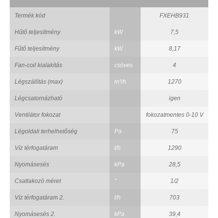
Termék kód
FXEHB931
Hűtő teljesítmény
kW
7,5
Fűtő teljesítmény
kW
8,17
Fan-coil kialakítás
csöves
4
Légszállítás (max)
m³/h
1270
Légcsatornázható
igen
Ventilátor fokozat
fokozatmentes 0-10 V
Légoldali terhelhetőség
Pa
75
Víz térfogatáram
l/h
1290
Nyomásesés
kPa
28,5
Csatlakozó méret
"
1/2
Víz térfogatáram 2.
l/h
703
Nyomásesés 2.
kPa
39,4