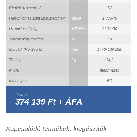
Csatlakozó méret 2.
"
1/2
Hangnyomás szint (min/med/max)
db(A)
14/36/49
Üzemi feszültség
V/Ph/Hz
230/1/50
Teljesítmény felvétel
W
90
Méretek (H x Sz x M)
mm
1470x520x220
Tömeg
kg
34,3
Kivitel
mennyezeti
Motor típus
EC
Listaár:
374 139 Ft + ÁFA
Kapcsolódó termékek, kiegészítők