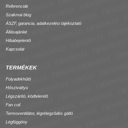
Referenciák
Szakmai blog
ÁSZF, garancia, adatkezelési tájékoztató
Állásajánlat
Hibabejelentő
Kapcsolat
TERMÉKEK
Folyadékhűtő
Hőszivattyú
Légszárító, ködtelenítő
Fan coil
Termoventilátor, légrétegződés gátló
Légfüggöny