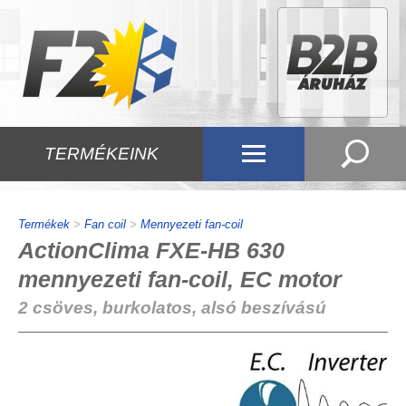
TERMÉKEINK
Termékek
>
Fan coil
>
Mennyezeti fan-coil
ActionClima FXE-HB 630
mennyezeti fan-coil, EC motor
2 csöves, burkolatos, alsó beszívású