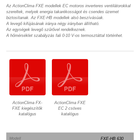
Az ActionClima FXE modellek EC motoros inverteres ventilátorokkal
szereltek, melyek energia takarékosságot és csendes üzemet
biztosítanak. Az FXE-HB modellek alsó beszívásúak.
A levegő kifújásának iránya négy irányban állítható.
Az egységek levegő szűrővel rendelkeznek.
A hőmérséklet szabályzás fali 0-10 V-os termosztáttal történhet.
ActionClima FX-
ActionClima FXE
FXE kiegészítők
EC 2 csöves
katalógus
katalógus
Modell
FXE-HB 630