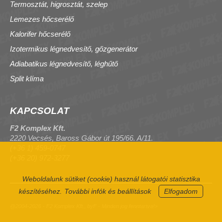
Termosztát, higrosztát, szelep
Lemezes hőcserélő
Kalorifer hőcserélő
Izotermikus légnedvesítő, gőzgenerátor
Adiabatikus légnedvesítő, léghűtő
Split klíma
KAPCSOLAT
F2 Komplex Kft.
2220 Vecsés, Baross Gábor út 195/66. A/11.
(+36 1) 459-0747
(+36 20) 972-3277
Weboldalunk sütiket (cookie) használ látogatói statisztika
készítéséhez.
További infók és beállítások
Elfogadom
@2004-2026 - F2 Komplex Kft., byF - Minden jog fenntartva!>