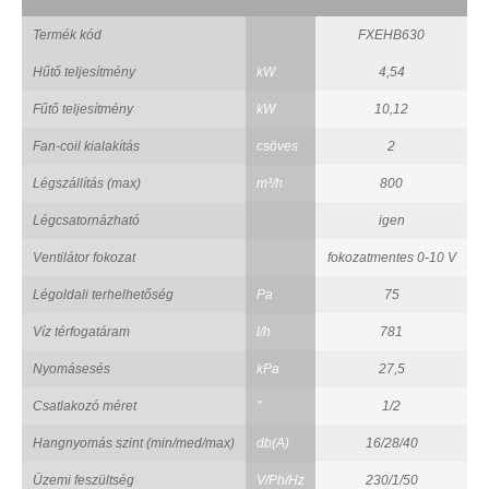
Termék kód
FXEHB630
Hűtő teljesítmény
kW
4,54
Fűtő teljesítmény
kW
10,12
Fan-coil kialakítás
csöves
2
Légszállítás (max)
m³/h
800
Légcsatornázható
igen
Ventilátor fokozat
fokozatmentes 0-10 V
Légoldali terhelhetőség
Pa
75
Víz térfogatáram
l/h
781
Nyomásesés
kPa
27,5
Csatlakozó méret
"
1/2
Hangnyomás szint (min/med/max)
db(A)
16/28/40
Üzemi feszültség
V/Ph/Hz
230/1/50