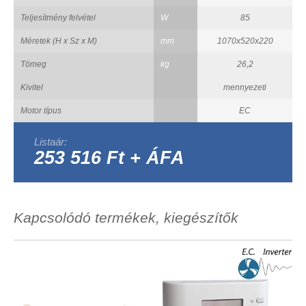
Teljesítmény felvétel
W
85
Méretek (H x Sz x M)
mm
1070x520x220
Tömeg
kg
26,2
Kivitel
mennyezeti
Motor típus
EC
Listaár:
253 516 Ft + ÁFA
Kapcsolódó termékek, kiegészítők