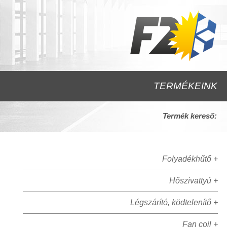
TERMÉKEINK
Termék kereső:
Folyadékhűtő +
Hőszivattyú +
Légszárító, ködtelenítő +
Fan coil +