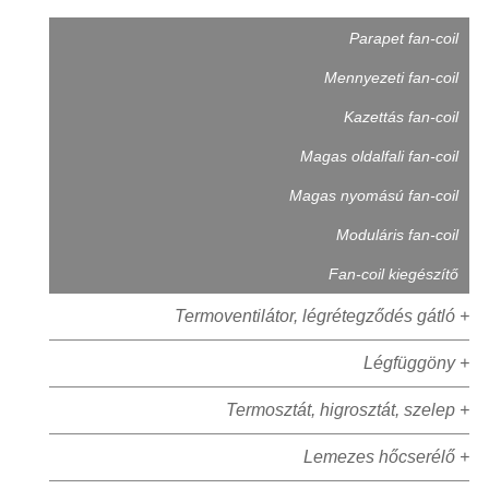
Parapet fan-coil
Mennyezeti fan-coil
Kazettás fan-coil
Magas oldalfali fan-coil
Magas nyomású fan-coil
Moduláris fan-coil
Fan-coil kiegészítő
Termoventilátor, légrétegződés gátló +
Légfüggöny +
Termosztát, higrosztát, szelep +
Lemezes hőcserélő +