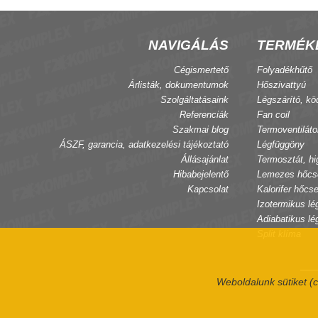
NAVIGÁLÁS
TERMÉK
Cégismertető
Folyadékhűtő
Árlisták, dokumentumok
Hőszivattyú
Szolgáltatásaink
Légszárító, kö
Referenciák
Fan coil
Szakmai blog
Termoventiláto
ÁSZF, garancia, adatkezelési tájékoztató
Légfüggöny
Állásajánlat
Termosztát, hi
Hibabejelentő
Lemezes hőcs
Kapcsolat
Kalorifer hőcse
Izotermikus lé
Adiabatikus lé
Split klíma
Weboldalunk sütiket (c