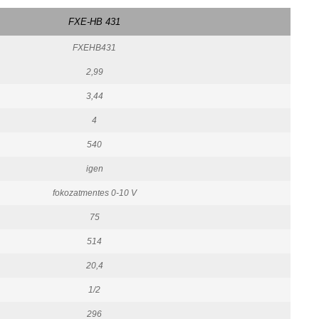
FXE-HB 431
FXEHB431
2,99
3,44
4
540
igen
fokozatmentes 0-10 V
75
514
20,4
1/2
296