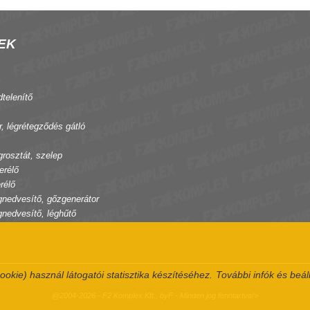
EK
dtelenítő
r, légrétegződés gátló
grosztát, szelep
erélő
rélő
gnedvesítő, gőzgenerátor
gnedvesítő, léghűtő
ookie) használ látogatói statisztika készítéséhez.
További infók és beál
@2004-2026 - F2 Komplex Kft., byF - Minden jog fenntartva!>