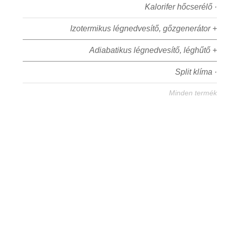
Kalorifer hőcserélő ·
Izotermikus légnedvesítő, gőzgenerátor +
Adiabatikus légnedvesítő, léghűtő +
Split klíma ·
Minden termék