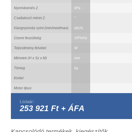
Nyomásesés 2.
kPa
Csatlakozó méret 2.
"
Hangnyomás szint (min/med/max)
db(A)
Üzemi feszültség
V/Ph/Hz
Teljesítmény felvétel
W
Méretek (H x Sz x M)
mm
Tömeg
kg
Kivitel
Motor típus
Listaár:
253 921 Ft + ÁFA
Kapcsolódó termékek, kiegészítők