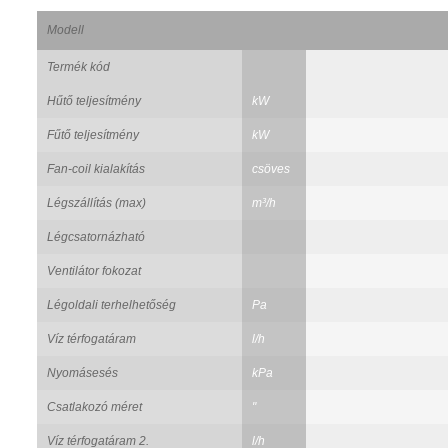
Modell
Termék kód
Hűtő teljesítmény
kW
Fűtő teljesítmény
kW
Fan-coil kialakítás
csöves
Légszállítás (max)
m³/h
Légcsatornázható
Ventilátor fokozat
Légoldali terhelhetőség
Pa
Víz térfogatáram
l/h
Nyomásesés
kPa
Csatlakozó méret
"
Víz térfogatáram 2.
l/h