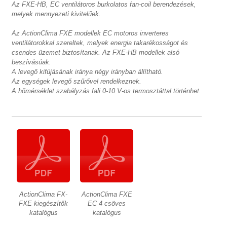
Az FXE-HB, EC ventilátoros burkolatos fan-coil berendezések,
melyek mennyezeti kivitelűek.
Az ActionClima FXE modellek EC motoros inverteres
ventilátorokkal szereltek, melyek energia takarékosságot és
csendes üzemet biztosítanak. Az FXE-HB modellek alsó
beszívásúak.
A levegő kifújásának iránya négy irányban állítható.
Az egységek levegő szűrővel rendelkeznek.
A hőmérséklet szabályzás fali 0-10 V-os termosztáttal történhet.
ActionClima FX-
ActionClima FXE
FXE kiegészítők
EC 4 csöves
katalógus
katalógus