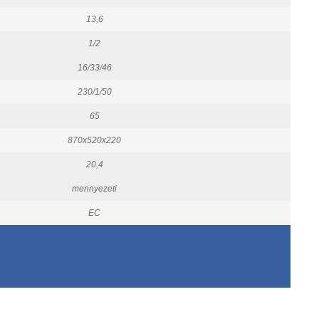
13,6
1/2
16/33/46
230/1/50
65
870x520x220
20,4
mennyezeti
EC