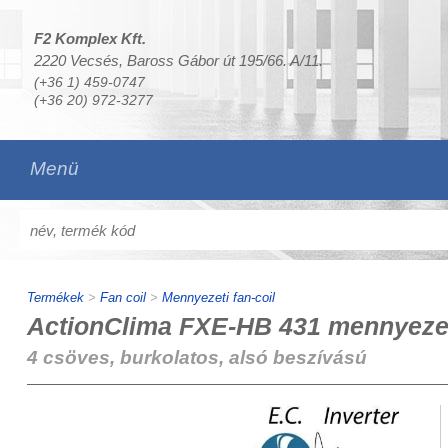
F2 Komplex Kft.
2220 Vecsés, Baross Gábor út 195/66. A/11.
(+36 1) 459-0747
(+36 20) 972-3277
Menü
Termékek
>
Fan coil
>
Mennyezeti fan-coil
ActionClima FXE-HB 431 mennyezeti
4 csöves, burkolatos, alsó beszívású