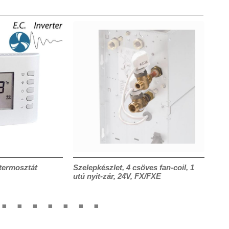
termosztát
Szelepkészlet, 4 csöves fan-coil, 1
Sze
utú nyit-zár, 24V, FX/FXE