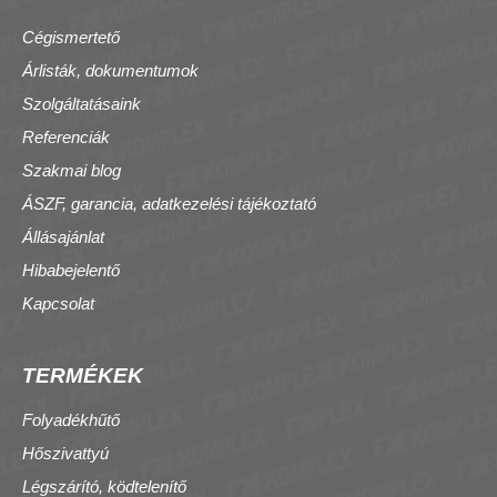
Cégismertető
Árlisták, dokumentumok
Szolgáltatásaink
Referenciák
Szakmai blog
ÁSZF, garancia, adatkezelési tájékoztató
Állásajánlat
Hibabejelentő
Kapcsolat
TERMÉKEK
Folyadékhűtő
Hőszivattyú
Légszárító, ködtelenítő