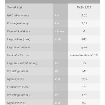
Termék kód
FXEHB231
Hűtő teljesítmény
kW
2,01
Fűtő teljesítmény
kW
2,05
Fan-coil kialakítás
csöves
4
Légszállítás (max)
m³/h
400
Légcsatornázható
igen
Ventilátor fokozat
fokozatmentes 0-10 V
Légoldali terhelhetőség
Pa
75
Víz térfogatáram
l/h
346
Nyomásesés
kPa
16,5
Csatlakozó méret
"
1/2
Víz térfogatáram 2.
l/h
176
Nyomásesés 2.
kPa
8,6