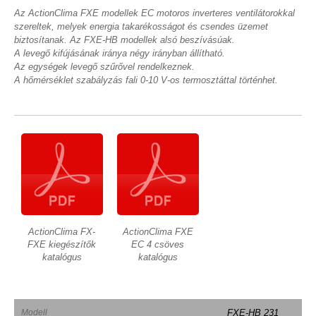
Az ActionClima FXE modellek EC motoros inverteres ventilátorokkal
szereltek, melyek energia takarékosságot és csendes üzemet
biztosítanak. Az FXE-HB modellek alsó beszívásúak.
A levegő kifújásának iránya négy irányban állítható.
Az egységek levegő szűrővel rendelkeznek.
A hőmérséklet szabályzás fali 0-10 V-os termosztáttal történhet.
ActionClima FX-
ActionClima FXE
FXE kiegészítők
EC 4 csöves
katalógus
katalógus
Modell
FXE-HB 231