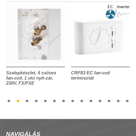
Szelepkészlet, 4 csöves
CRF83 EC fan-coil
fan-coil, 1 utú nyit-zár,
termosztát
230V, FX/FXE
NAVIGÁLÁS