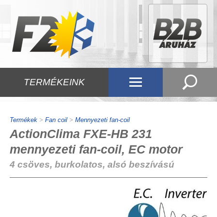
TERMÉKEINK
Termékek
>
Fan coil
>
Mennyezeti fan-coil
ActionClima FXE-HB 231
mennyezeti fan-coil, EC motor
4 csöves, burkolatos, alsó beszívású