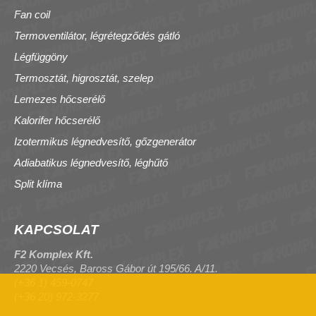
Fan coil
Termoventilátor, légrétegződés gátló
Légfüggöny
Termosztát, higrosztát, szelep
Lemezes hőcserélő
Kalorifer hőcserélő
Izotermikus légnedvesítő, gőzgenerátor
Adiabatikus légnedvesítő, léghűtő
Split klíma
KAPCSOLAT
F2 Komplex Kft.
2220 Vecsés, Baross Gábor út 195/66. A/11.
(+36 1) 459-0747
(+36 20) 972-3277