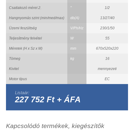
Csatlakozó méret 2.
"
1/2
Hangnyomás szint (min/med/max)
db(A)
13/27/40
Üzemi feszültség
V/Ph/Hz
230/1/50
Teljesítmény felvétel
W
55
Méretek (H x Sz x M)
mm
670x520x220
Tömeg
kg
16
Kivitel
mennyezeti
Motor típus
EC
Listaár:
227 752 Ft + ÁFA
Kapcsolódó termékek, kiegészítők