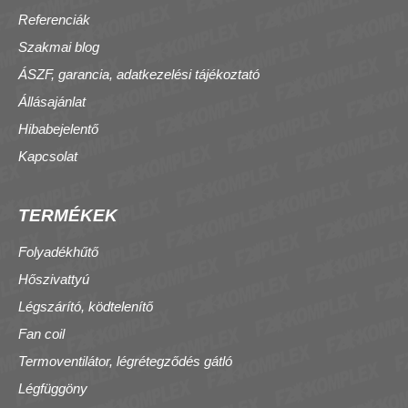
Referenciák
Szakmai blog
ÁSZF, garancia, adatkezelési tájékoztató
Állásajánlat
Hibabejelentő
Kapcsolat
TERMÉKEK
Folyadékhűtő
Hőszivattyú
Légszárító, ködtelenítő
Fan coil
Termoventilátor, légrétegződés gátló
Légfüggöny