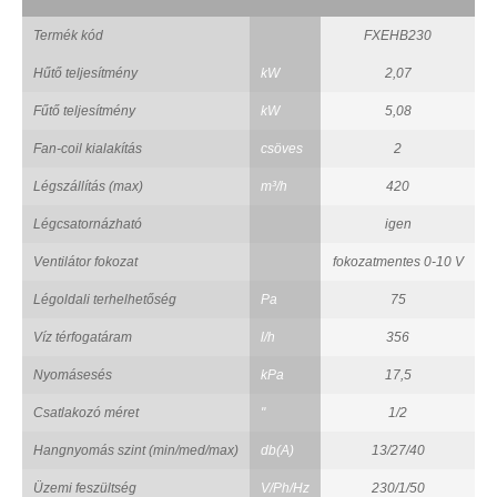
Termék kód
FXEHB230
Hűtő teljesítmény
kW
2,07
Fűtő teljesítmény
kW
5,08
Fan-coil kialakítás
csöves
2
Légszállítás (max)
m³/h
420
Légcsatornázható
igen
Ventilátor fokozat
fokozatmentes 0-10 V
Légoldali terhelhetőség
Pa
75
Víz térfogatáram
l/h
356
Nyomásesés
kPa
17,5
Csatlakozó méret
"
1/2
Hangnyomás szint (min/med/max)
db(A)
13/27/40
Üzemi feszültség
V/Ph/Hz
230/1/50