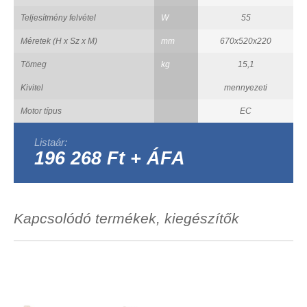
Teljesítmény felvétel
W
55
Méretek (H x Sz x M)
mm
670x520x220
Tömeg
kg
15,1
Kivitel
mennyezeti
Motor típus
EC
Listaár:
196 268 Ft + ÁFA
Kapcsolódó termékek, kiegészítők