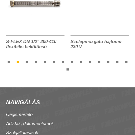
S-FLEX DN 1/2" 200-410
Szelepmozgató hajtómű
flexibilis bekötőcső
230 V
NAVIGÁLÁS
Cégismertető
Árlisták, dokumentumok
Szolgáltatásaink