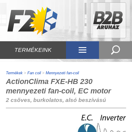
TERMÉKEINK
Termékek
>
Fan coil
>
Mennyezeti fan-coil
ActionClima FXE-HB 230
mennyezeti fan-coil, EC motor
2 csöves, burkolatos, alsó beszívású