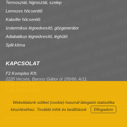
Termosztát, higrosztát, szelep
Lemezes hőcserélő
Kalorifer hőcserélő
Izotermikus légnedvesítő, gőzgenerátor
Adiabatikus légnedvesítő, léghűtő
Split klíma
KAPCSOLAT
F2 Komplex Kft.
2220 Vecsés, Baross Gábor út 195/66. A/11.
(+36 1) 459-0747
(+36 20) 972-3277
Weboldalunk sütiket (cookie) használ látogatói statisztika
készítéséhez.
További infók és beállítások
Elfogadom
@2004-2026 - F2 Komplex Kft., byF - Minden jog fenntartva!>