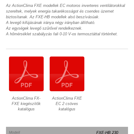
Az ActionClima FXE modellek EC motoros inverteres ventilátorokkal
szereltek, melyek energia takarékosságot és csendes üzemet
biztosítanak. Az FXE-HB modellek alsó beszívásúak.
A levegő kifújásának iránya négy irányban állítható.
Az egységek levegő szűrővel rendelkeznek.
A hőmérséklet szabályzás fali 0-10 V-os termosztáttal történhet.
ActionClima FX-
ActionClima FXE
FXE kiegészítők
EC 2 csöves
katalógus
katalógus
Modell
FXE-HB 230