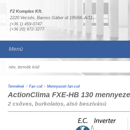
F2 Komplex Kft.
2220 Vecsés, Baross Gábor út 195/66. A/11.
(+36 1) 459-0747
(+36 20) 972-3277
Menü
Termékek
>
Fan coil
>
Mennyezeti fan-coil
ActionClima FXE-HB 130 mennyezeti
2 csöves, burkolatos, alsó beszívású