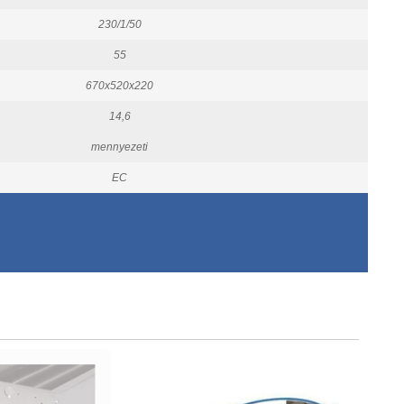
230/1/50
55
670x520x220
14,6
mennyezeti
EC