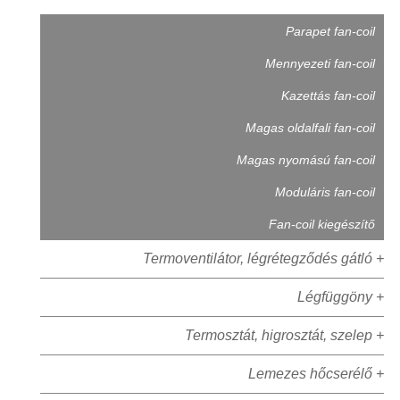
Parapet fan-coil
Mennyezeti fan-coil
Kazettás fan-coil
Magas oldalfali fan-coil
Magas nyomású fan-coil
Moduláris fan-coil
Fan-coil kiegészítő
Termoventilátor, légrétegződés gátló +
Légfüggöny +
Termosztát, higrosztát, szelep +
Lemezes hőcserélő +