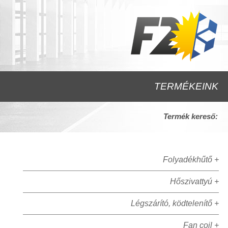
TERMÉKEINK
Termék kereső:
Folyadékhűtő +
Hőszivattyú +
Légszárító, ködtelenítő +
Fan coil +