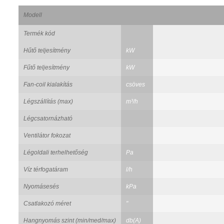
Modell
Termék kód
Hűtő teljesítmény
kW
Fűtő teljesítmény
kW
Fan-coil kialakítás
csöves
Légszállítás (max)
m³/h
Légcsatornázható
Ventilátor fokozat
Légoldali terhelhetőség
Pa
Víz térfogatáram
l/h
Nyomásesés
kPa
Csatlakozó méret
"
Hangnyomás szint (min/med/max)
db(A)