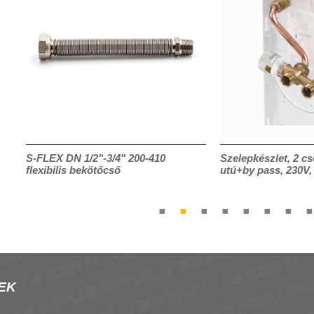
S-FLEX DN 1/2"-3/4" 200-410
Szelepkészlet, 2 cs
flexibilis bekötőcső
utú+by pass, 230V
EK