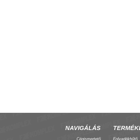
fan-coil termosztát
Szelepmozgató hajtómű 230 V
NAVIGÁLÁS
TERMÉK
Cégismertető
Folyadékhűtő