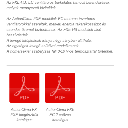
Az FXE-HB, EC ventilátoros burkolatos fan-coil berendezések,
melyek mennyezeti kivitelűek.
Az ActionClima FXE modellek EC motoros inverteres
ventilátorokkal szereltek, melyek energia takarékosságot és
csendes üzemet biztosítanak. Az FXE-HB modellek alsó
beszívásúak.
A levegő kifújásának iránya négy irányban állítható.
Az egységek levegő szűrővel rendelkeznek.
A hőmérséklet szabályzás fali 0-10 V-os termosztáttal történhet.
ActionClima FX-
ActionClima FXE
FXE kiegészítők
EC 2 csöves
katalógus
katalógus