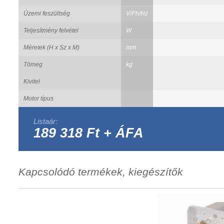
Üzemi feszültség
V/Ph/Hz
Teljesítmény felvétel
W
Méretek (H x Sz x M)
mm
Tömeg
kg
Kivitel
Motor típus
Listaár:
189 318 Ft + ÁFA
Kapcsolódó termékek, kiegészítők