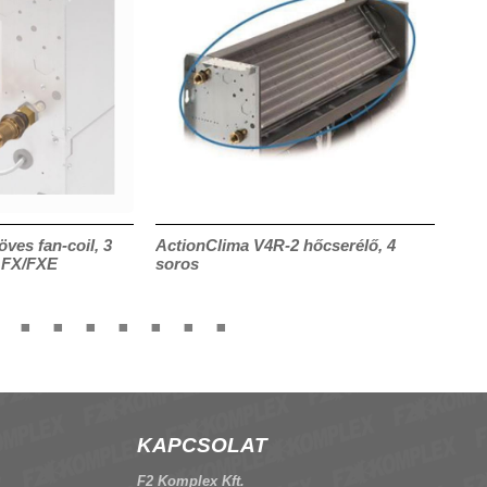
öves fan-coil, 3
ActionClima V4R-2 hőcserélő, 4
CRF
, FX/FXE
soros
KAPCSOLAT
F2 Komplex Kft.