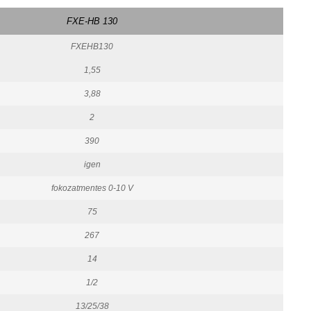
FXE-HB 130
FXEHB130
1,55
3,88
2
390
igen
fokozatmentes 0-10 V
75
267
14
1/2
13/25/38