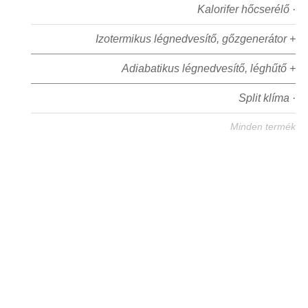
Kalorifer hőcserélő ·
Izotermikus légnedvesítő, gőzgenerátor +
Adiabatikus légnedvesítő, léghűtő +
Split klíma ·
Minden termék