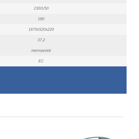
230/1/50
180
1670x520x220
37,2
mennyezeti
EC