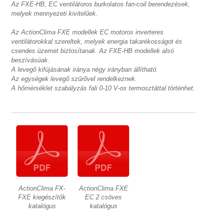
Az FXE-HB, EC ventilátoros burkolatos fan-coil berendezések,
melyek mennyezeti kivitelűek.
Az ActionClima FXE modellek EC motoros inverteres
ventilátorokkal szereltek, melyek energia takarékosságot és
csendes üzemet biztosítanak. Az FXE-HB modellek alsó
beszívásúak.
A levegő kifújásának iránya négy irányban állítható.
Az egységek levegő szűrővel rendelkeznek.
A hőmérséklet szabályzás fali 0-10 V-os termosztáttal történhet.
ActionClima FX-
ActionClima FXE
FXE kiegészítők
EC 2 csöves
katalógus
katalógus