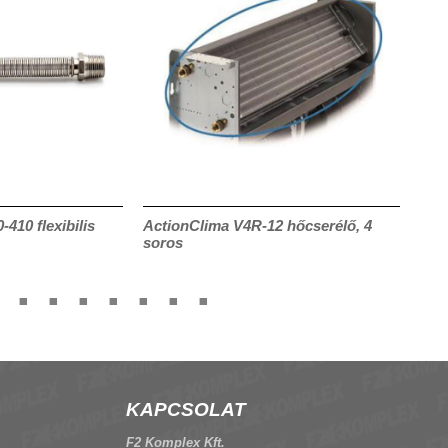
410 flexibilis
ActionClima V4R-12 hőcserélő, 4
1 u
soros
töm
KAPCSOLAT
F2 Komplex Kft.