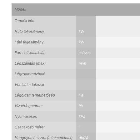
Modell
Termék kód
Hűtő teljesítmény
kW
Fűtő teljesítmény
kW
Fan-coil kialakítás
csöves
Légszállítás (max)
m³/h
Légcsatornázható
Ventilátor fokozat
Légoldali terhelhetőség
Pa
Víz térfogatáram
l/h
Nyomásesés
kPa
Csatlakozó méret
"
Hangnyomás szint (min/med/max)
db(A)