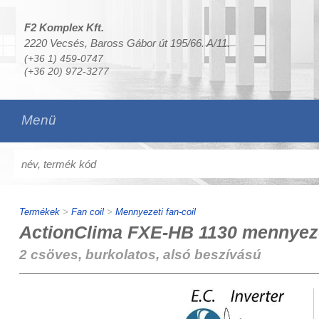
F2 Komplex Kft.
2220 Vecsés, Baross Gábor út 195/66. A/11.
(+36 1) 459-0747
(+36 20) 972-3277
Menü
Termékek
>
Fan coil
>
Mennyezeti fan-coil
ActionClima FXE-HB 1130 mennyezet
2 csöves, burkolatos, alsó beszívású