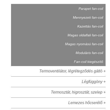
Parapet fan-coil
Mennyezeti fan-coil
Kazettás fan-coil
Magas oldalfali fan-coil
Magas nyomású fan-coil
Moduláris fan-coil
Fan-coil kiegészítő
Termoventilátor, légrétegződés gátló +
Légfüggöny +
Termosztát, higrosztát, szelep +
Lemezes hőcserélő +