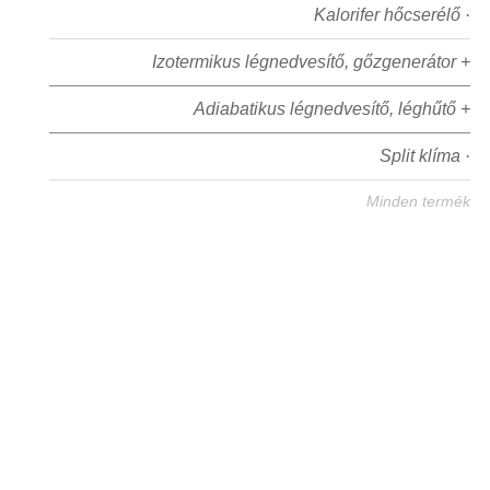
Kalorifer hőcserélő ·
Izotermikus légnedvesítő, gőzgenerátor +
Adiabatikus légnedvesítő, léghűtő +
Split klíma ·
Minden termék