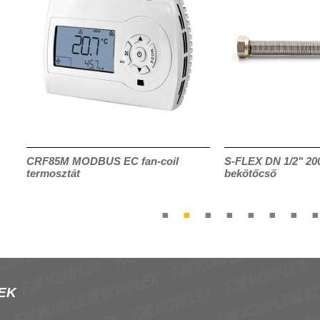
CRF85M MODBUS EC fan-coil
S-FLEX DN 1/2" 200-
termosztát
bekötőcső
EK