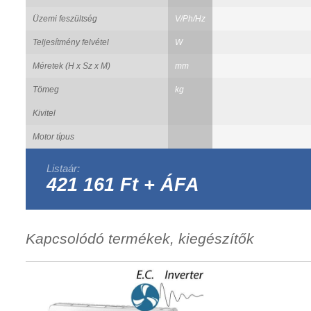
Üzemi feszültség
V/Ph/Hz
Teljesítmény felvétel
W
Méretek (H x Sz x M)
mm
Tömeg
kg
Kivitel
Motor típus
Listaár:
421 161 Ft + ÁFA
Kapcsolódó termékek, kiegészítők