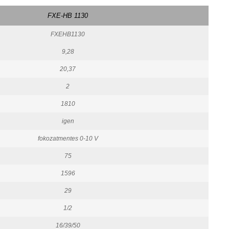
FXE-HB 1130
FXEHB1130
9,28
20,37
2
1810
igen
fokozatmentes 0-10 V
75
1596
29
1/2
16/39/50