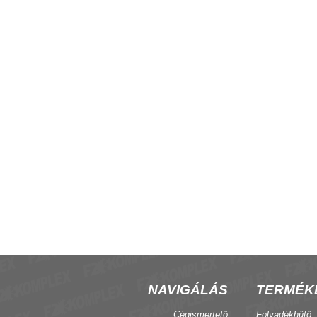
zgató hajtómű 230 V
Szelepkészlet, 2 csöves fan-coil, 1
utú nyit-zár, 230V, FX/FXE
NAVIGÁLÁS
TERMÉK
Cégismertető
Folyadékhűtő