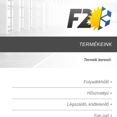
TERMÉKEINK
Termék kereső:
Folyadékhűtő +
Hőszivattyú +
Légszárító, ködtelenítő +
Fan coil +