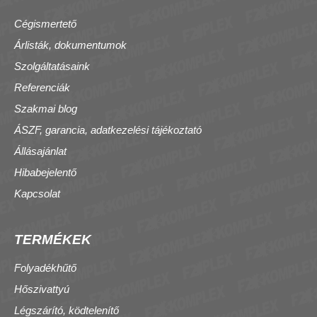
Cégismertető
Árlisták, dokumentumok
Szolgáltatásaink
Referenciák
Szakmai blog
ÁSZF, garancia, adatkezelési tájékoztató
Állásajánlat
Hibabejelentő
Kapcsolat
TERMÉKEK
Folyadékhűtő
Hőszivattyú
Légszárító, ködtelenítő