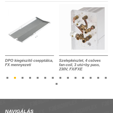
DPO kiegészítő csepptálca,
Szelepkészlet, 4 csöves
FX mennyezeti
fan-coil, 3 utú+by pass,
230V, FX/FXE
NAVIGÁLÁS