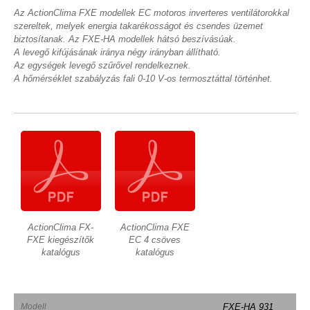
Az ActionClima FXE modellek EC motoros inverteres ventilátorokkal
szereltek, melyek energia takarékosságot és csendes üzemet
biztosítanak. Az FXE-HA modellek hátsó beszívásúak.
A levegő kifújásának iránya négy irányban állítható.
Az egységek levegő szűrővel rendelkeznek.
A hőmérséklet szabályzás fali 0-10 V-os termosztáttal történhet.
ActionClima FX-
ActionClima FXE
FXE kiegészítők
EC 4 csöves
katalógus
katalógus
Modell
FXE-HA 931