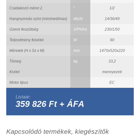
Csatlakozó méret 2.
"
1/2
Hangnyomás szint (min/med/max)
db(A)
14/36/49
Üzemi feszültség
V/Ph/Hz
230/1/50
Teljesítmény felvétel
W
90
Méretek (H x Sz x M)
mm
1470x520x220
Tömeg
kg
33,2
Kivitel
mennyezeti
Motor típus
EC
Listaár:
359 826 Ft + ÁFA
Kapcsolódó termékek, kiegészítők