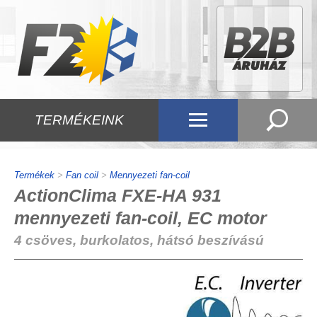
TERMÉKEINK
Termékek
>
Fan coil
>
Mennyezeti fan-coil
ActionClima FXE-HA 931
mennyezeti fan-coil, EC motor
4 csöves, burkolatos, hátsó beszívású