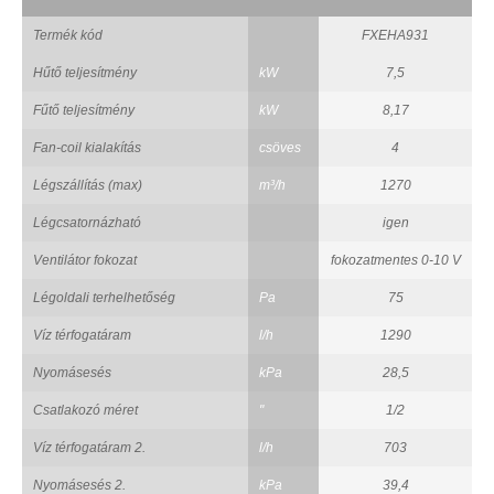
Termék kód
FXEHA931
Hűtő teljesítmény
kW
7,5
Fűtő teljesítmény
kW
8,17
Fan-coil kialakítás
csöves
4
Légszállítás (max)
m³/h
1270
Légcsatornázható
igen
Ventilátor fokozat
fokozatmentes 0-10 V
Légoldali terhelhetőség
Pa
75
Víz térfogatáram
l/h
1290
Nyomásesés
kPa
28,5
Csatlakozó méret
"
1/2
Víz térfogatáram 2.
l/h
703
Nyomásesés 2.
kPa
39,4