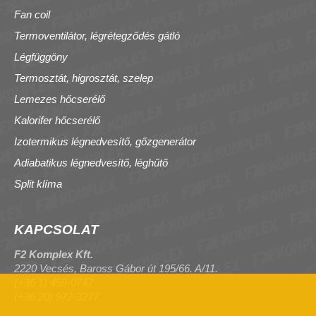
Fan coil
Termoventilátor, légrétegződés gátló
Légfüggöny
Termosztát, higrosztát, szelep
Lemezes hőcserélő
Kalorifer hőcserélő
Izotermikus légnedvesítő, gőzgenerátor
Adiabatikus légnedvesítő, léghűtő
Split klíma
KAPCSOLAT
F2 Komplex Kft.
2220 Vecsés, Baross Gábor út 195/66. A/11.
(+36 1) 459-0747
(+36 20) 972-3277