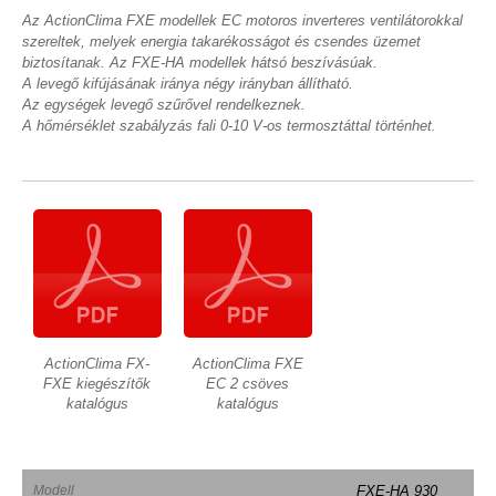
Az ActionClima FXE modellek EC motoros inverteres ventilátorokkal
szereltek, melyek energia takarékosságot és csendes üzemet
biztosítanak. Az FXE-HA modellek hátsó beszívásúak.
A levegő kifújásának iránya négy irányban állítható.
Az egységek levegő szűrővel rendelkeznek.
A hőmérséklet szabályzás fali 0-10 V-os termosztáttal történhet.
ActionClima FX-
ActionClima FXE
FXE kiegészítők
EC 2 csöves
katalógus
katalógus
Modell
FXE-HA 930