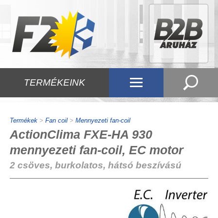
TERMÉKEINK
Termékek
>
Fan coil
>
Mennyezeti fan-coil
ActionClima FXE-HA 930
mennyezeti fan-coil, EC motor
2 csöves, burkolatos, hátsó beszívású