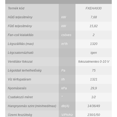
Termék kód
FXEHA930
Hűtő teljesítmény
kW
7,68
Fűtő teljesítmény
kW
15,82
Fan-coil kialakítás
csöves
2
Légszállítás (max)
m³/h
1320
Légcsatornázható
igen
Ventilátor fokozat
fokozatmentes 0-10 V
Légoldali terhelhetőség
Pa
75
Víz térfogatáram
l/h
1321
Nyomásesés
kPa
29,9
Csatlakozó méret
"
1/2
Hangnyomás szint (min/med/max)
db(A)
14/36/49
Üzemi feszültség
V/Ph/Hz
230/1/50