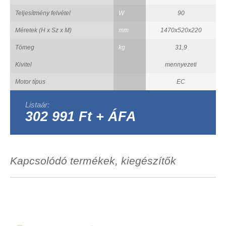
Teljesítmény felvétel
W
90
Méretek (H x Sz x M)
mm
1470x520x220
Tömeg
kg
31,9
Kivitel
mennyezeti
Motor típus
EC
Listaár:
302 991 Ft + ÁFA
Kapcsolódó termékek, kiegészítők