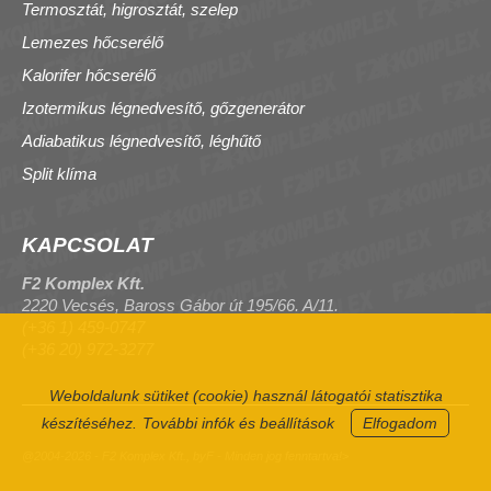
Termosztát, higrosztát, szelep
Lemezes hőcserélő
Kalorifer hőcserélő
Izotermikus légnedvesítő, gőzgenerátor
Adiabatikus légnedvesítő, léghűtő
Split klíma
KAPCSOLAT
F2 Komplex Kft.
2220 Vecsés, Baross Gábor út 195/66. A/11.
(+36 1) 459-0747
(+36 20) 972-3277
Weboldalunk sütiket (cookie) használ látogatói statisztika
készítéséhez.
További infók és beállítások
Elfogadom
@2004-2026 - F2 Komplex Kft., byF - Minden jog fenntartva!>