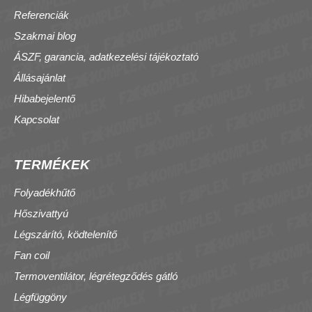
Referenciák
Szakmai blog
ÁSZF, garancia, adatkezelési tájékoztató
Állásajánlat
Hibabejelentő
Kapcsolat
TERMÉKEK
Folyadékhűtő
Hőszivattyú
Légszárító, ködtelenítő
Fan coil
Termoventilátor, légrétegződés gátló
Légfüggöny