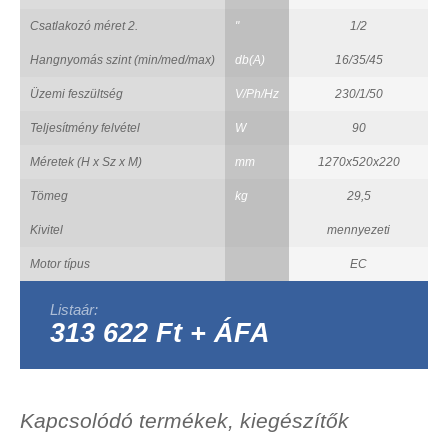
Csatlakozó méret 2.
"
1/2
Hangnyomás szint (min/med/max)
db(A)
16/35/45
Üzemi feszültség
V/Ph/Hz
230/1/50
Teljesítmény felvétel
W
90
Méretek (H x Sz x M)
mm
1270x520x220
Tömeg
kg
29,5
Kivitel
mennyezeti
Motor típus
EC
Listaár:
313 622 Ft + ÁFA
Kapcsolódó termékek, kiegészítők