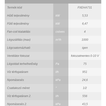
Termék kód
FXEHA731
Hűtő teljesítmény
kW
5,53
Fűtő teljesítmény
kW
6,47
Fan-coil kialakítás
csöves
4
Légszállítás (max)
m³/h
1000
Légcsatornázható
igen
Ventilátor fokozat
fokozatmentes 0-10 V
Légoldali terhelhetőség
Pa
75
Víz térfogatáram
l/h
951
Nyomásesés
kPa
24,6
Csatlakozó méret
"
1/2
Víz térfogatáram 2.
l/h
556
Nyomásesés 2.
kPa
43,5