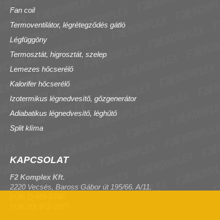
Fan coil
Termoventilátor, légrétegződés gátló
Légfüggöny
Termosztát, higrosztát, szelep
Lemezes hőcserélő
Kalorifer hőcserélő
Izotermikus légnedvesítő, gőzgenerátor
Adiabatikus légnedvesítő, léghűtő
Split klíma
KAPCSOLAT
F2 Komplex Kft.
2220 Vecsés, Baross Gábor út 195/66. A/11.
(+36 1) 459-0747
(+36 20) 972-3277