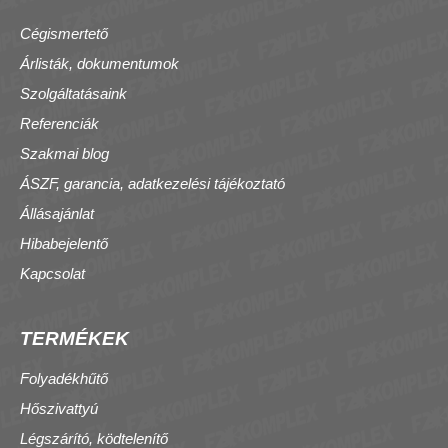
Cégismertető
Árlisták, dokumentumok
Szolgáltatásaink
Referenciák
Szakmai blog
ÁSZF, garancia, adatkezelési tájékoztató
Állásajánlat
Hibabejelentő
Kapcsolat
TERMÉKEK
Folyadékhűtő
Hőszivattyú
Légszárító, ködtelenítő