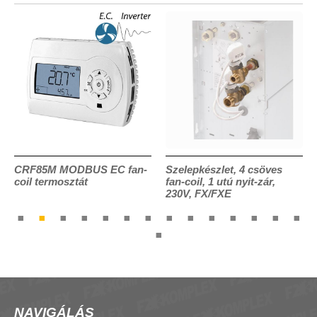
CRF85M MODBUS EC fan-
Szelepkészlet, 4 csöves
coil termosztát
fan-coil, 1 utú nyit-zár,
230V, FX/FXE
NAVIGÁLÁS