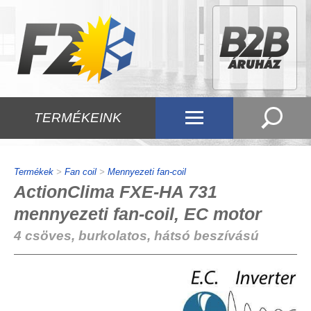
TERMÉKEINK
Termékek
>
Fan coil
>
Mennyezeti fan-coil
ActionClima FXE-HA 731
mennyezeti fan-coil, EC motor
4 csöves, burkolatos, hátsó beszívású