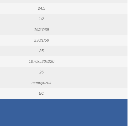
24,5
1/2
16/27/39
230/1/50
85
1070x520x220
26
mennyezeti
EC