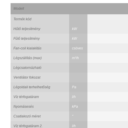
Modell
Termék kód
Hűtő teljesítmény
kW
Fűtő teljesítmény
kW
Fan-coil kialakítás
csöves
Légszállítás (max)
m³/h
Légcsatornázható
Ventilátor fokozat
Légoldali terhelhetőség
Pa
Víz térfogatáram
l/h
Nyomásesés
kPa
Csatlakozó méret
"
Víz térfogatáram 2.
l/h