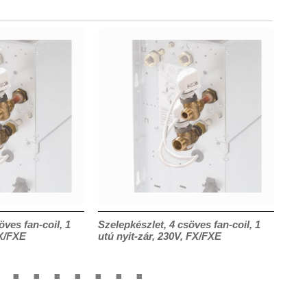
öves fan-coil, 1
Szelepkészlet, 4 csöves fan-coil, 1
Szel
FX/FXE
utú nyit-zár, 230V, FX/FXE
utú