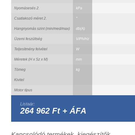
Nyomásesés 2.
kPa
Csatlakozó méret 2.
"
Hangnyomás szint (min/med/max)
db(A)
Üzemi feszültség
V/Ph/Hz
Teljesítmény felvétel
W
Méretek (H x Sz x M)
mm
Tömeg
kg
Kivitel
Motor típus
Listaár:
264 962 Ft + ÁFA
Kapcsolódó termékek, kiegészítők