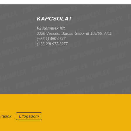
KAPCSOLAT
F2 Komplex Kft.
2220 Vecsés, Baross Gábor út 195/66. A/11.
(+36 1) 459-0747
(+36 20) 972-3277
lítások
Elfogadom