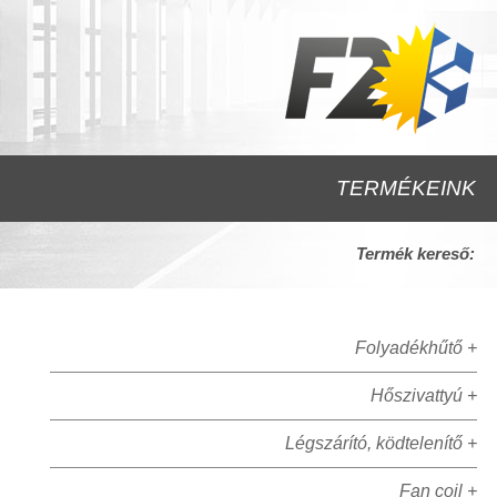
TERMÉKEINK
Termék kereső:
Folyadékhűtő +
Hőszivattyú +
Légszárító, ködtelenítő +
Fan coil +