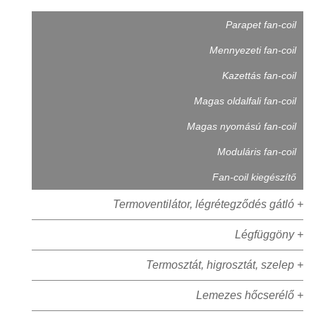
Parapet fan-coil
Mennyezeti fan-coil
Kazettás fan-coil
Magas oldalfali fan-coil
Magas nyomású fan-coil
Moduláris fan-coil
Fan-coil kiegészítő
Termoventilátor, légrétegződés gátló +
Légfüggöny +
Termosztát, higrosztát, szelep +
Lemezes hőcserélő +