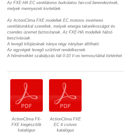
Az FXE-HA EC ventilátoros burkolatos fan-coil berendezések,
melyek mennyezeti kivitelűek.
Az ActionClima FXE modellek EC motoros inverteres
ventilátorokkal szereltek, melyek energia takarékosságot és
csendes üzemet biztosítanak. Az FXE-HA modellek hátsó
beszívásúak.
A levegő kifújásának iránya négy irányban állítható.
Az egységek levegő szűrővel rendelkeznek.
A hőmérséklet szabályzás fali 0-10 V-os termosztáttal történhet.
ActionClima FX-
ActionClima FXE
FXE kiegészítők
EC 4 csöves
katalógus
katalógus