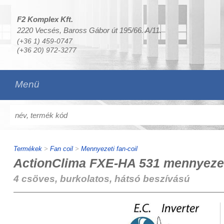
F2 Komplex Kft.
2220 Vecsés, Baross Gábor út 195/66. A/11.
(+36 1) 459-0747
(+36 20) 972-3277
Menü
Termékek
>
Fan coil
>
Mennyezeti fan-coil
ActionClima FXE-HA 531 mennyezeti
4 csöves, burkolatos, hátsó beszívású