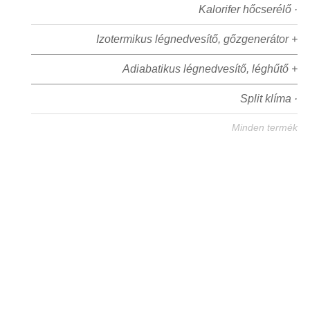
Kalorifer hőcserélő ·
Izotermikus légnedvesítő, gőzgenerátor +
Adiabatikus légnedvesítő, léghűtő +
Split klíma ·
Minden termék