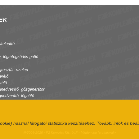
EK
dtelenítő
r, légrétegződés gátló
grosztát, szelep
erélő
rélő
gnedvesítő, gőzgenerátor
gnedvesítő, léghűtő
ookie) használ látogatói statisztika készítéséhez.
További infók és beál
@2004-2026 - F2 Komplex Kft., byF - Minden jog fenntartva!>