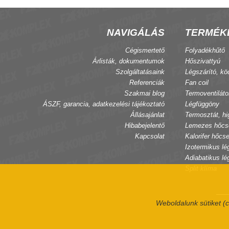
NAVIGÁLÁS
TERMÉK
Cégismertető
Folyadékhűtő
Árlisták, dokumentumok
Hőszivattyú
Szolgáltatásaink
Légszárító, kö
Referenciák
Fan coil
Szakmai blog
Termoventiláto
ÁSZF, garancia, adatkezelési tájékoztató
Légfüggöny
Állásajánlat
Termosztát, hi
Hibabejelentő
Lemezes hőcs
Kapcsolat
Kalorifer hőcse
Izotermikus lé
Adiabatikus lé
Split klíma
Weboldalunk sütiket (c