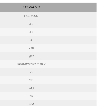
FXE-HA 531
FXEHA531
3,9
4,7
4
710
igen
fokozatmentes 0-10 V
75
671
24,4
1/2
404