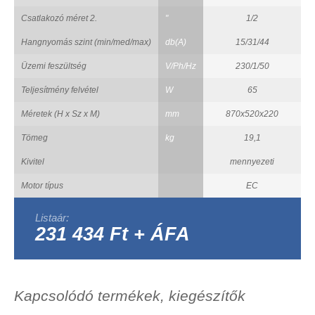
Csatlakozó méret 2.
"
1/2
Hangnyomás szint (min/med/max)
db(A)
15/31/44
Üzemi feszültség
V/Ph/Hz
230/1/50
Teljesítmény felvétel
W
65
Méretek (H x Sz x M)
mm
870x520x220
Tömeg
kg
19,1
Kivitel
mennyezeti
Motor típus
EC
Listaár:
231 434 Ft + ÁFA
Kapcsolódó termékek, kiegészítők