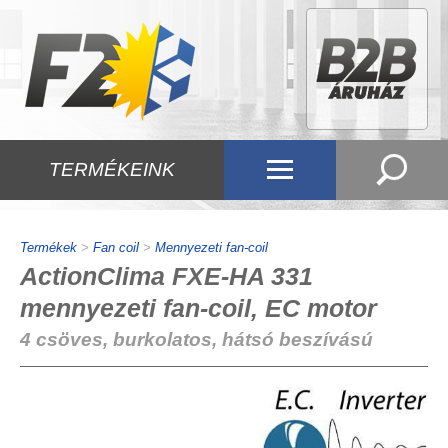
TERMÉKEINK
Termékek
>
Fan coil
>
Mennyezeti fan-coil
ActionClima FXE-HA 331
mennyezeti fan-coil, EC motor
4 csöves, burkolatos, hátsó beszívású