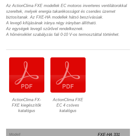
Az ActionClima FXE modellek EC motoros inverteres ventilátorokkal
szereltek, melyek energia takarékosságot és csendes üzemet
biztosítanak. Az FXE-HA modellek hátsó beszívásúak.
A levegő kifújásának iránya négy irányban állítható.
Az egységek levegő szűrővel rendelkeznek.
A hőmérséklet szabályzás fali 0-10 V-os termosztáttal történhet.
ActionClima FX-
ActionClima FXE
FXE kiegészítők
EC 4 csöves
katalógus
katalógus
Modell
FXE-HA 331