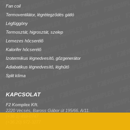
Fan coil
Termoventilátor, légrétegződés gátló
Légfüggöny
Termosztát, higrosztát, szelep
Lemezes hőcserélő
Kalorifer hőcserélő
Izotermikus légnedvesítő, gőzgenerátor
Adiabatikus légnedvesítő, léghűtő
Split klíma
KAPCSOLAT
F2 Komplex Kft.
2220 Vecsés, Baross Gábor út 195/66. A/11.
(+36 1) 459-0747
(+36 20) 972-3277