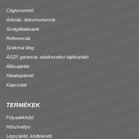
Cégismertető
Árlisták, dokumentumok
Szolgáltatásaink
Referenciák
Szakmai blog
ÁSZF, garancia, adatkezelési tájékoztató
Állásajánlat
Hibabejelentő
Kapcsolat
TERMÉKEK
Folyadékhűtő
Hőszivattyú
Légszárító, ködtelenítő