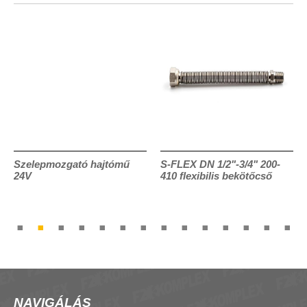
Szelepmozgató hajtómű
S-FLEX DN 1/2"-3/4" 200-
24V
410 flexibilis bekötőcső
NAVIGÁLÁS