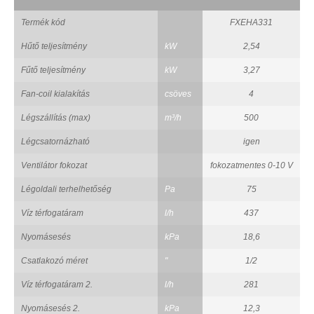
Termék kód
FXEHA331
Hűtő teljesítmény
kW
2,54
Fűtő teljesítmény
kW
3,27
Fan-coil kialakítás
csöves
4
Légszállítás (max)
m³/h
500
Légcsatornázható
igen
Ventilátor fokozat
fokozatmentes 0-10 V
Légoldali terhelhetőség
Pa
75
Víz térfogatáram
l/h
437
Nyomásesés
kPa
18,6
Csatlakozó méret
"
1/2
Víz térfogatáram 2.
l/h
281
Nyomásesés 2.
kPa
12,3