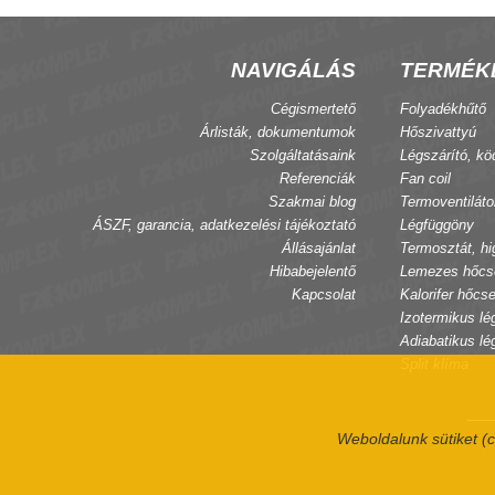
NAVIGÁLÁS
TERMÉK
Cégismertető
Folyadékhűtő
Árlisták, dokumentumok
Hőszivattyú
Szolgáltatásaink
Légszárító, kö
Referenciák
Fan coil
Szakmai blog
Termoventiláto
ÁSZF, garancia, adatkezelési tájékoztató
Légfüggöny
Állásajánlat
Termosztát, hi
Hibabejelentő
Lemezes hőcs
Kapcsolat
Kalorifer hőcse
Izotermikus lé
Adiabatikus lé
Split klíma
Weboldalunk sütiket (c