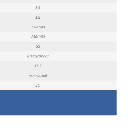
8,6
1/2
13/27/40
230/1/50
55
670x520x220
15,7
mennyezeti
EC