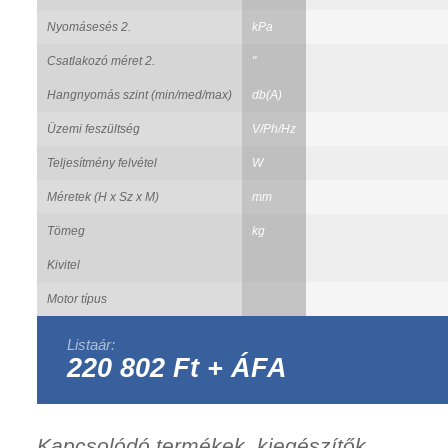
Nyomásesés 2.
kPa
Csatlakozó méret 2.
"
Hangnyomás szint (min/med/max)
db(A)
Üzemi feszültség
V/Ph/Hz
Teljesítmény felvétel
W
Méretek (H x Sz x M)
mm
Tömeg
kg
Kivitel
Motor típus
Listaár:
220 802 Ft + ÁFA
Kapcsolódó termékek, kiegészítők