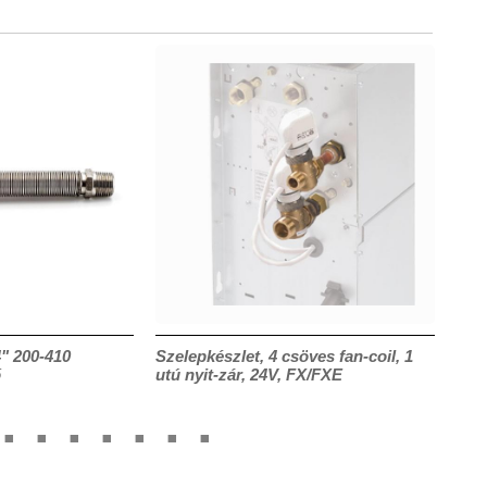
" 200-410
Szelepkészlet, 4 csöves fan-coil, 1
Szel
ő
utú nyit-zár, 24V, FX/FXE
utú