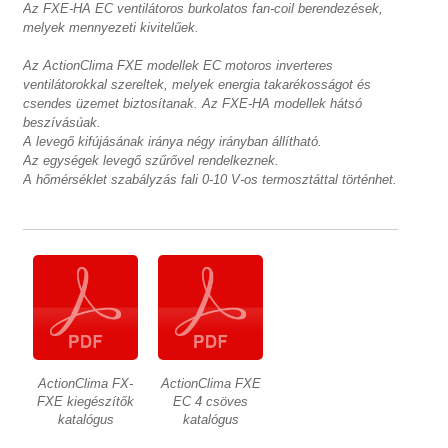
Az FXE-HA EC ventilátoros burkolatos fan-coil berendezések,
melyek mennyezeti kivitelűek.
Az ActionClima FXE modellek EC motoros inverteres
ventilátorokkal szereltek, melyek energia takarékosságot és
csendes üzemet biztosítanak. Az FXE-HA modellek hátsó
beszívásúak.
A levegő kifújásának iránya négy irányban állítható.
Az egységek levegő szűrővel rendelkeznek.
A hőmérséklet szabályzás fali 0-10 V-os termosztáttal történhet.
ActionClima FX-
ActionClima FXE
FXE kiegészítők
EC 4 csöves
katalógus
katalógus