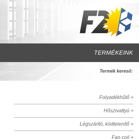
TERMÉKEINK
Termék kereső:
Folyadékhűtő +
Hőszivattyú +
Légszárító, ködtelenítő +
Fan coil +