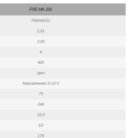
FXE-HA 231
FXEHA231
2,01
2,05
4
400
igen
fokozatmentes 0-10 V
75
346
16,5
1/2
176