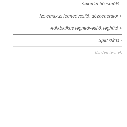
Kalorifer hőcserélő ·
Izotermikus légnedvesítő, gőzgenerátor +
Adiabatikus légnedvesítő, léghűtő +
Split klíma ·
Minden termék