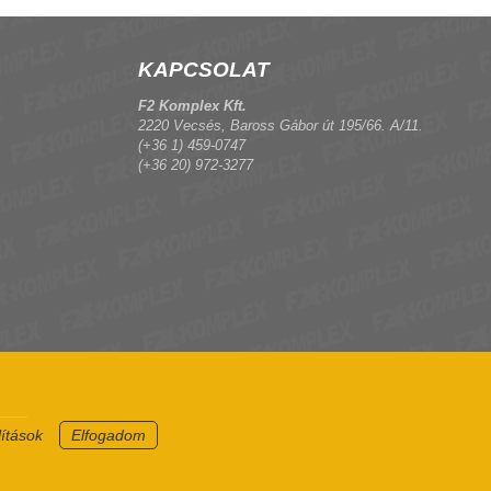
KAPCSOLAT
F2 Komplex Kft.
2220 Vecsés, Baross Gábor út 195/66. A/11.
(+36 1) 459-0747
(+36 20) 972-3277
lítások
Elfogadom