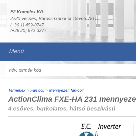
F2 Komplex Kft.
2220 Vecsés, Baross Gábor út 195/66. A/11.
(+36 1) 459-0747
(+36 20) 972-3277
Menü
Termékek
>
Fan coil
>
Mennyezeti fan-coil
ActionClima FXE-HA 231 mennyezeti
4 csöves, burkolatos, hátsó beszívású