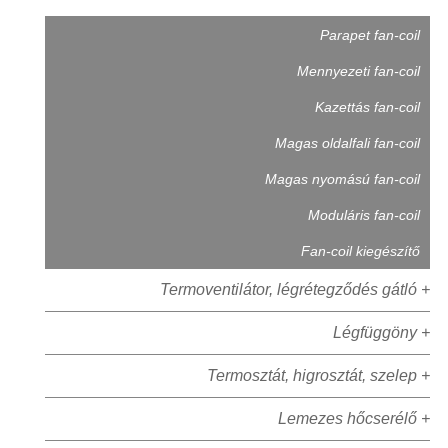
Parapet fan-coil
Mennyezeti fan-coil
Kazettás fan-coil
Magas oldalfali fan-coil
Magas nyomású fan-coil
Moduláris fan-coil
Fan-coil kiegészítő
Termoventilátor, légrétegződés gátló +
Légfüggöny +
Termosztát, higrosztát, szelep +
Lemezes hőcserélő +