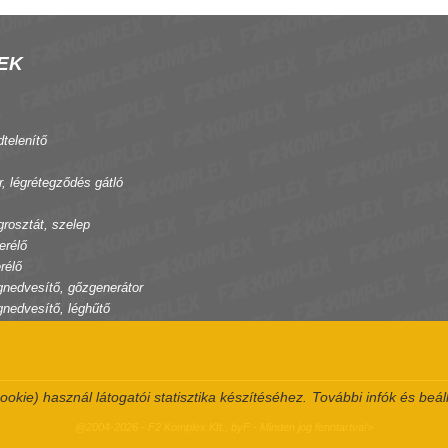
EK
dtelenítő
r, légrétegződés gátló
grosztát, szelep
erélő
rélő
gnedvesítő, gőzgenerátor
gnedvesítő, léghűtő
ookie) használ látogatói statisztika készítéséhez.
További infók és beál
@2004-2026 - F2 Komplex Kft., byF - Minden jog fenntartva!>