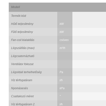
Modell
Termék kód
Hűtő teljesítmény
kW
Fűtő teljesítmény
kW
Fan-coil kialakítás
csöves
Légszállítás (max)
m³/h
Légcsatornázható
Ventilátor fokozat
Légoldali terhelhetőség
Pa
Víz térfogatáram
l/h
Nyomásesés
kPa
Csatlakozó méret
"
Víz térfogatáram 2.
l/h