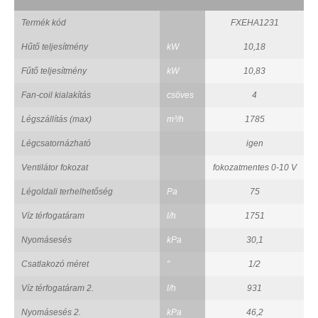
Termék kód
FXEHA1231
Hűtő teljesítmény
kW
10,18
Fűtő teljesítmény
kW
10,83
Fan-coil kialakítás
csöves
4
Légszállítás (max)
m³/h
1785
Légcsatornázható
igen
Ventilátor fokozat
fokozatmentes 0-10 V
Légoldali terhelhetőség
Pa
75
Víz térfogatáram
l/h
1751
Nyomásesés
kPa
30,1
Csatlakozó méret
"
1/2
Víz térfogatáram 2.
l/h
931
Nyomásesés 2.
kPa
46,2