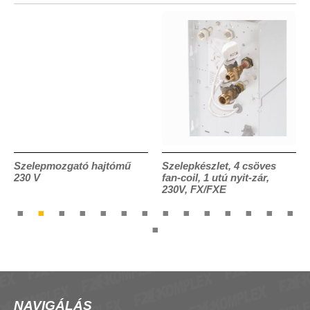
Szelepmozgató hajtómű
Szelepkészlet, 4 csöves
230 V
fan-coil, 1 utú nyit-zár,
230V, FX/FXE
NAVIGÁLÁS