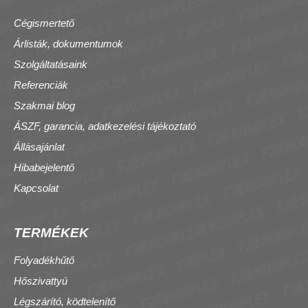
Cégismertető
Árlisták, dokumentumok
Szolgáltatásaink
Referenciák
Szakmai blog
ÁSZF, garancia, adatkezelési tájékoztató
Állásajánlat
Hibabejelentő
Kapcsolat
TERMÉKEK
Folyadékhűtő
Hőszivattyú
Légszárító, ködtelenítő