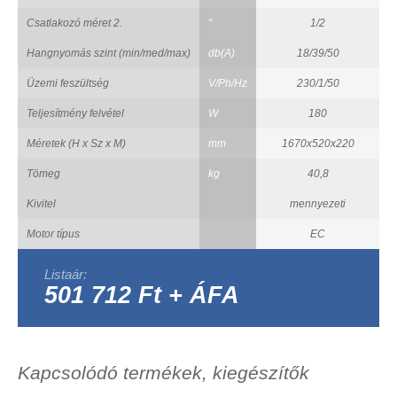
Csatlakozó méret 2.
"
1/2
Hangnyomás szint (min/med/max)
db(A)
18/39/50
Üzemi feszültség
V/Ph/Hz
230/1/50
Teljesítmény felvétel
W
180
Méretek (H x Sz x M)
mm
1670x520x220
Tömeg
kg
40,8
Kivitel
mennyezeti
Motor típus
EC
Listaár:
501 712 Ft + ÁFA
Kapcsolódó termékek, kiegészítők