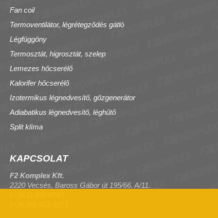
Fan coil
Termoventilátor, légrétegződés gátló
Légfüggöny
Termosztát, higrosztát, szelep
Lemezes hőcserélő
Kalorifer hőcserélő
Izotermikus légnedvesítő, gőzgenerátor
Adiabatikus légnedvesítő, léghűtő
Split klíma
KAPCSOLAT
F2 Komplex Kft.
2220 Vecsés, Baross Gábor út 195/66. A/11.
(+36 1) 459-0747
(+36 20) 972-3277