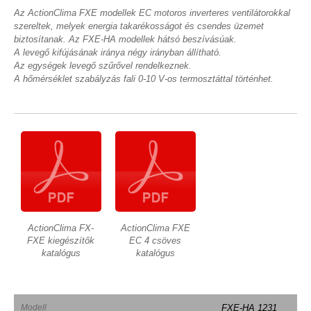
Az ActionClima FXE modellek EC motoros inverteres ventilátorokkal
szereltek, melyek energia takarékosságot és csendes üzemet
biztosítanak. Az FXE-HA modellek hátsó beszívásúak.
A levegő kifújásának iránya négy irányban állítható.
Az egységek levegő szűrővel rendelkeznek.
A hőmérséklet szabályzás fali 0-10 V-os termosztáttal történhet.
ActionClima FX-
ActionClima FXE
FXE kiegészítők
EC 4 csöves
katalógus
katalógus
Modell
FXE-HA 1231