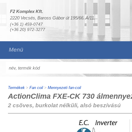
F2 Komplex Kft.
2220 Vecsés, Baross Gábor út 195/66. A/11.
(+36 1) 459-0747
(+36 20) 972-3277
Menü
Termékek
>
Fan coil
>
Mennyezeti fan-coil
ActionClima FXE-CK 730 álmennyeze
2 csöves, burkolat nélküli, alsó beszívású