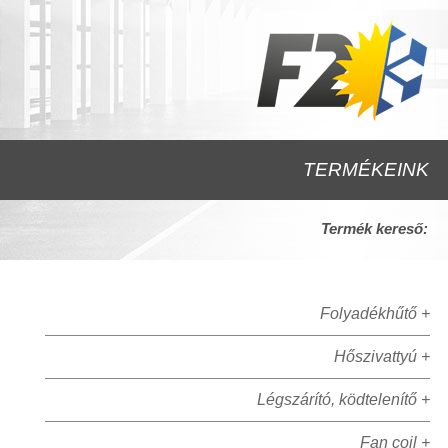
TERMÉKEINK
Termék kereső:
Folyadékhűtő +
Hőszivattyú +
Légszárító, ködtelenítő +
Fan coil +