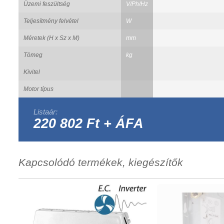
Üzemi feszültség
V/Ph/Hz
Teljesítmény felvétel
W
Méretek (H x Sz x M)
mm
Tömeg
kg
Kivitel
Motor típus
Listaár:
220 802 Ft + ÁFA
Kapcsolódó termékek, kiegészítők