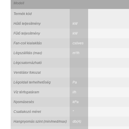
Modell
Termék kód
Hűtő teljesítmény
kW
Fűtő teljesítmény
kW
Fan-coil kialakítás
csöves
Légszállítás (max)
m³/h
Légcsatornázható
Ventilátor fokozat
Légoldali terhelhetőség
Pa
Víz térfogatáram
l/h
Nyomásesés
kPa
Csatlakozó méret
"
Hangnyomás szint (min/med/max)
db(A)