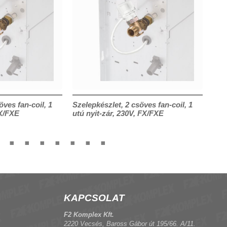
öves fan-coil, 1
Szelepkészlet, 2 csöves fan-coil, 1
S-F
FX/FXE
utú nyit-zár, 230V, FX/FXE
flex
KAPCSOLAT
F2 Komplex Kft.
2220 Vecsés, Baross Gábor út 195/66. A/11.