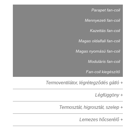
Parapet fan-coil
Mennyezeti fan-coil
Kazettás fan-coil
Magas oldalfali fan-coil
Magas nyomású fan-coil
Moduláris fan-coil
Fan-coil kiegészítő
Termoventilátor, légrétegződés gátló +
Légfüggöny +
Termosztát, higrosztát, szelep +
Lemezes hőcserélő +