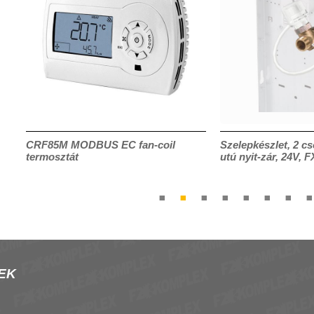
CRF85M MODBUS EC fan-coil
Szelepkészlet, 2 cs
termosztát
utú nyit-zár, 24V, 
EK