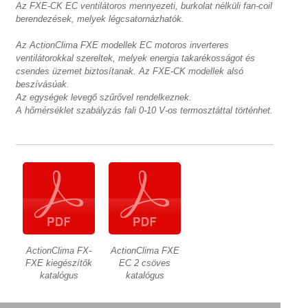
Az FXE-CK EC ventilátoros mennyezeti, burkolat nélküli fan-coil
berendezések, melyek légcsatornázhatók.
Az ActionClima FXE modellek EC motoros inverteres
ventilátorokkal szereltek, melyek energia takarékosságot és
csendes üzemet biztosítanak. Az FXE-CK modellek alsó
beszívásúak.
Az egységek levegő szűrővel rendelkeznek.
A hőmérséklet szabályzás fali 0-10 V-os termosztáttal történhet.
ActionClima FX-
ActionClima FXE
FXE kiegészítők
EC 2 csöves
katalógus
katalógus