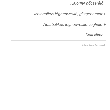
Kalorifer hőcserélő ·
Izotermikus légnedvesítő, gőzgenerátor +
Adiabatikus légnedvesítő, léghűtő +
Split klíma ·
Minden termék