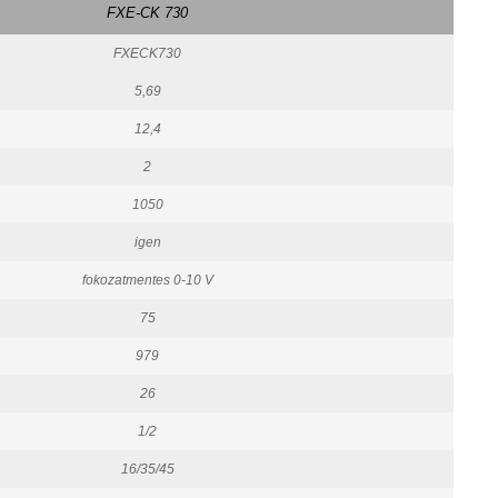
FXE-CK 730
FXECK730
5,69
12,4
2
1050
igen
fokozatmentes 0-10 V
75
979
26
1/2
16/35/45