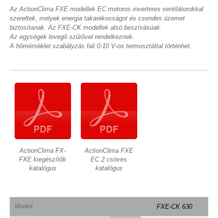
Az ActionClima FXE modellek EC motoros inverteres ventilátorokkal
szereltek, melyek energia takarékosságot és csendes üzemet
biztosítanak. Az FXE-CK modellek alsó beszívásúak.
Az egységek levegő szűrővel rendelkeznek.
A hőmérséklet szabályzás fali 0-10 V-os termosztáttal történhet.
ActionClima FX-
ActionClima FXE
FXE kiegészítők
EC 2 csöves
katalógus
katalógus
Modell
FXE-CK 630