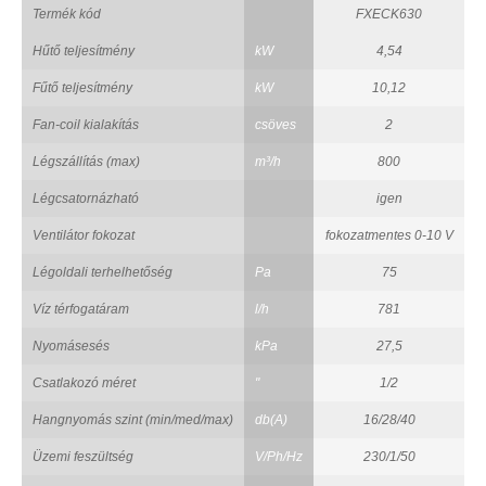
Termék kód
FXECK630
Hűtő teljesítmény
kW
4,54
Fűtő teljesítmény
kW
10,12
Fan-coil kialakítás
csöves
2
Légszállítás (max)
m³/h
800
Légcsatornázható
igen
Ventilátor fokozat
fokozatmentes 0-10 V
Légoldali terhelhetőség
Pa
75
Víz térfogatáram
l/h
781
Nyomásesés
kPa
27,5
Csatlakozó méret
"
1/2
Hangnyomás szint (min/med/max)
db(A)
16/28/40
Üzemi feszültség
V/Ph/Hz
230/1/50