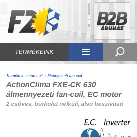
TERMÉKEINK
Termékek
>
Fan coil
>
Mennyezeti fan-coil
ActionClima FXE-CK 630
álmennyezeti fan-coil, EC motor
2 csöves, burkolat nélküli, alsó beszívású