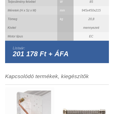
Teljesítmény felvétel
W
85
Méretek (H x Sz x M)
mm
945x450x215
Tömeg
kg
20,8
Kivitel
mennyezeti
Motor típus
EC
Listaár:
201 178 Ft + ÁFA
Kapcsolódó termékek, kiegészítők