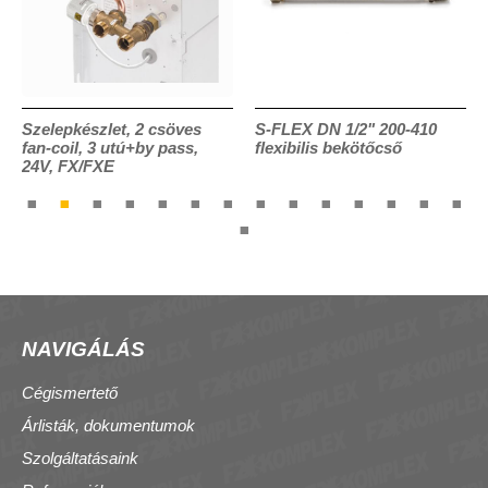
Szelepkészlet, 2 csöves
S-FLEX DN 1/2" 200-410
fan-coil, 3 utú+by pass,
flexibilis bekötőcső
24V, FX/FXE
NAVIGÁLÁS
Cégismertető
Árlisták, dokumentumok
Szolgáltatásaink