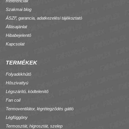
Referenciák
Szakmai blog
ÁSZF, garancia, adatkezelési tájékoztató
Állásajánlat
Hibabejelentő
Kapcsolat
TERMÉKEK
Folyadékhűtő
Hőszivattyú
Légszárító, ködtelenítő
Fan coil
Termoventilátor, légrétegződés gátló
Légfüggöny
Termosztát, higrosztát, szelep