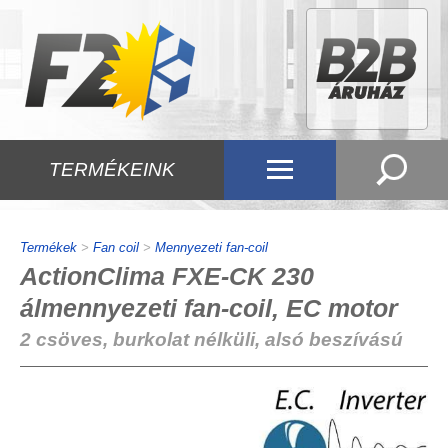
TERMÉKEINK
Termékek
>
Fan coil
>
Mennyezeti fan-coil
ActionClima FXE-CK 230
álmennyezeti fan-coil, EC motor
2 csöves, burkolat nélküli, alsó beszívású