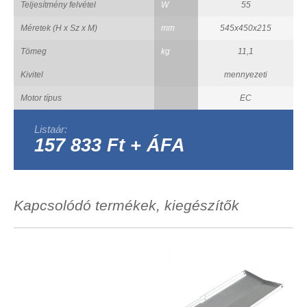
Teljesítmény felvétel
W
55
Méretek (H x Sz x M)
mm
545x450x215
Tömeg
kg
11,1
Kivitel
mennyezeti
Motor típus
EC
Listaár:
157 833 Ft + ÁFA
Kapcsolódó termékek, kiegészítők