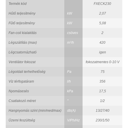
Termék kód
FXECK230
Hűtő teljesítmény
kW
2,07
Fűtő teljesítmény
kW
5,08
Fan-coil kialakítás
csöves
2
Légszállítás (max)
m³/h
420
Légcsatornázható
igen
Ventilátor fokozat
fokozatmentes 0-10 V
Légoldali terhelhetőség
Pa
75
Víz térfogatáram
l/h
356
Nyomásesés
kPa
17,5
Csatlakozó méret
"
1/2
Hangnyomás szint (min/med/max)
db(A)
13/27/40
Üzemi feszültség
V/Ph/Hz
230/1/50