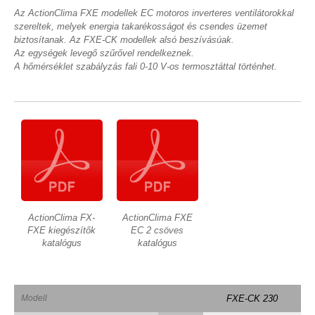
Az ActionClima FXE modellek EC motoros inverteres ventilátorokkal
szereltek, melyek energia takarékosságot és csendes üzemet
biztosítanak. Az FXE-CK modellek alsó beszívásúak.
Az egységek levegő szűrővel rendelkeznek.
A hőmérséklet szabályzás fali 0-10 V-os termosztáttal történhet.
ActionClima FX-
ActionClima FXE
FXE kiegészítők
EC 2 csöves
katalógus
katalógus
Modell
FXE-CK 230