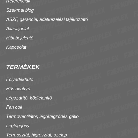
Referenciák
Szakmai blog
ÁSZF, garancia, adatkezelési tájékoztató
Állásajánlat
Hibabejelentő
Kapcsolat
TERMÉKEK
Folyadékhűtő
Hőszivattyú
Légszárító, ködtelenítő
Fan coil
Termoventilátor, légrétegződés gátló
Légfüggöny
Termosztát, higrosztát, szelep