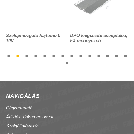
Szelepmozgató hajtómű 0-
DPO kiegészítő csepptálca,
10V
FX mennyezeti
NAVIGÁLÁS
Cégismertető
Árlisták, dokumentumok
Szolgáltatásaink