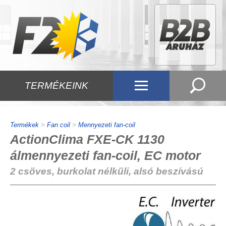
TERMÉKEINK
Termékek
>
Fan coil
>
Mennyezeti fan-coil
ActionClima FXE-CK 1130
álmennyezeti fan-coil, EC motor
2 csöves, burkolat nélküli, alsó beszívású