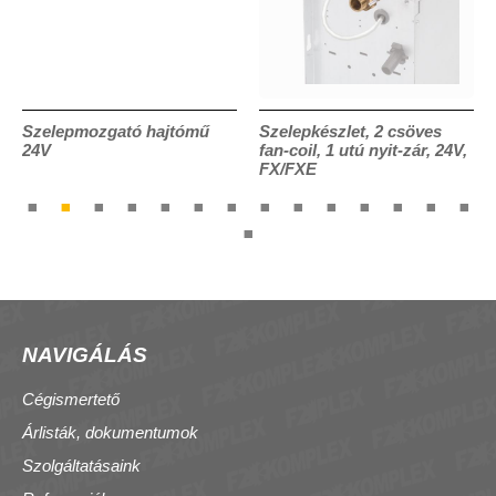
Szelepmozgató hajtómű
Szelepkészlet, 2 csöves
24V
fan-coil, 1 utú nyit-zár, 24V,
FX/FXE
NAVIGÁLÁS
Cégismertető
Árlisták, dokumentumok
Szolgáltatásaink