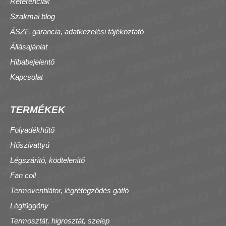
Referenciák
Szakmai blog
ÁSZF, garancia, adatkezelési tájékoztató
Állásajánlat
Hibabejelentő
Kapcsolat
TERMÉKEK
Folyadékhűtő
Hőszivattyú
Légszárító, ködtelenítő
Fan coil
Termoventilátor, légrétegződés gátló
Légfüggöny
Termosztát, higrosztát, szelep