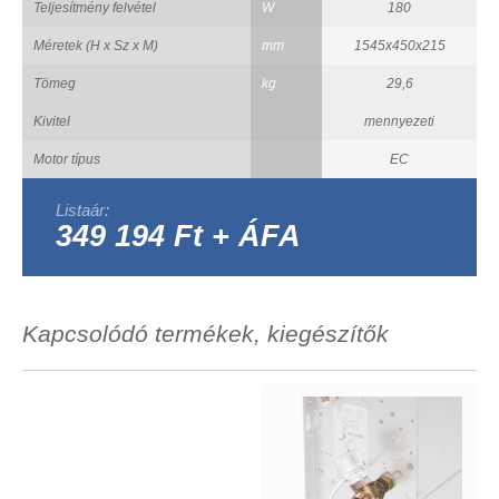
Teljesítmény felvétel
W
180
Méretek (H x Sz x M)
mm
1545x450x215
Tömeg
kg
29,6
Kivitel
mennyezeti
Motor típus
EC
Listaár:
349 194 Ft + ÁFA
Kapcsolódó termékek, kiegészítők