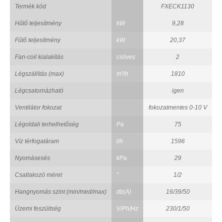
Termék kód
FXECK1130
Hűtő teljesítmény
kW
9,28
Fűtő teljesítmény
kW
20,37
Fan-coil kialakítás
csöves
2
Légszállítás (max)
m³/h
1810
Légcsatornázható
igen
Ventilátor fokozat
fokozatmentes 0-10 V
Légoldali terhelhetőség
Pa
75
Víz térfogatáram
l/h
1596
Nyomásesés
kPa
29
Csatlakozó méret
"
1/2
Hangnyomás szint (min/med/max)
db(A)
16/39/50
Üzemi feszültség
V/Ph/Hz
230/1/50