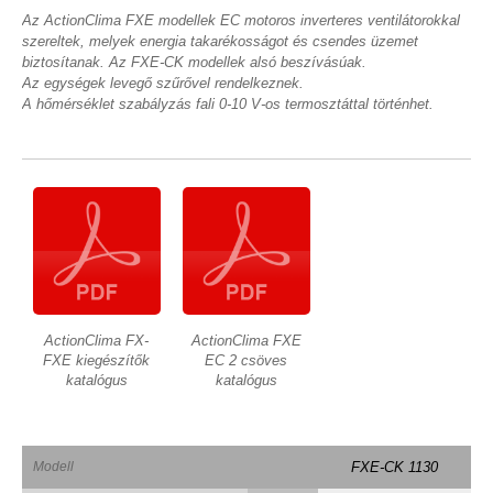
Az ActionClima FXE modellek EC motoros inverteres ventilátorokkal
szereltek, melyek energia takarékosságot és csendes üzemet
biztosítanak. Az FXE-CK modellek alsó beszívásúak.
Az egységek levegő szűrővel rendelkeznek.
A hőmérséklet szabályzás fali 0-10 V-os termosztáttal történhet.
ActionClima FX-
ActionClima FXE
FXE kiegészítők
EC 2 csöves
katalógus
katalógus
Modell
FXE-CK 1130