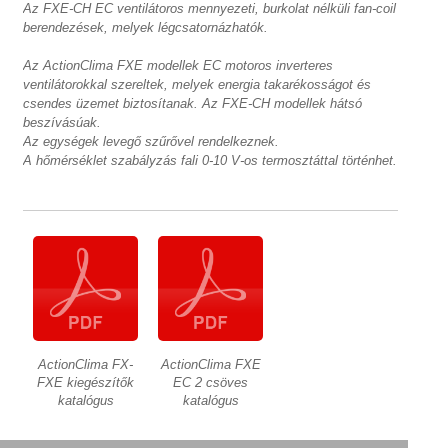
Az FXE-CH EC ventilátoros mennyezeti, burkolat nélküli fan-coil
berendezések, melyek légcsatornázhatók.
Az ActionClima FXE modellek EC motoros inverteres
ventilátorokkal szereltek, melyek energia takarékosságot és
csendes üzemet biztosítanak. Az FXE-CH modellek hátsó
beszívásúak.
Az egységek levegő szűrővel rendelkeznek.
A hőmérséklet szabályzás fali 0-10 V-os termosztáttal történhet.
ActionClima FX-
ActionClima FXE
FXE kiegészítők
EC 2 csöves
katalógus
katalógus