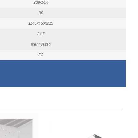
230/1/50
90
1145x450x215
24,7
mennyezeti
EC