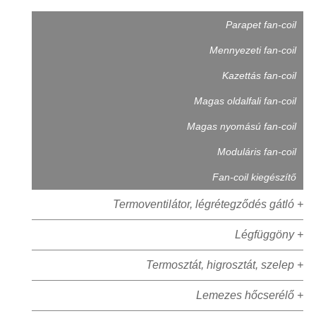
Parapet fan-coil
Mennyezeti fan-coil
Kazettás fan-coil
Magas oldalfali fan-coil
Magas nyomású fan-coil
Moduláris fan-coil
Fan-coil kiegészítő
Termoventilátor, légrétegződés gátló +
Légfüggöny +
Termosztát, higrosztát, szelep +
Lemezes hőcserélő +