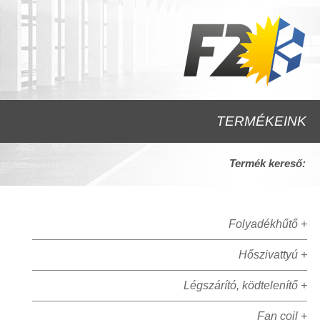
TERMÉKEINK
Termék kereső:
Folyadékhűtő +
Hőszivattyú +
Légszárító, ködtelenítő +
Fan coil +