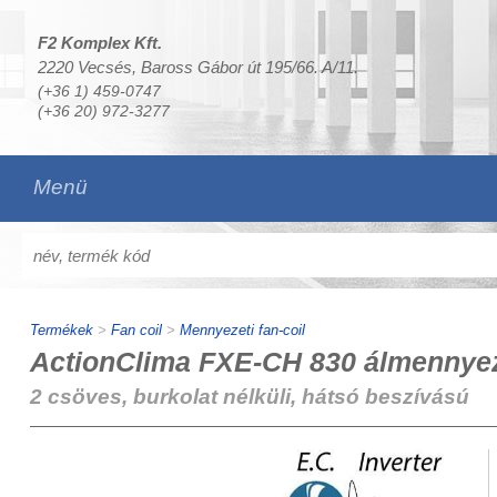
F2 Komplex Kft.
2220 Vecsés, Baross Gábor út 195/66. A/11.
(+36 1) 459-0747
(+36 20) 972-3277
Menü
Termékek
>
Fan coil
>
Mennyezeti fan-coil
ActionClima FXE-CH 830 álmennyeze
2 csöves, burkolat nélküli, hátsó beszívású