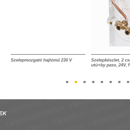
Szelepmozgató hajtómű 230 V
Szelepkészlet, 2 cs
utú+by pass, 24V, 
EK