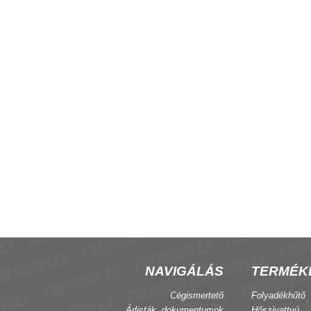
ma V4R-8 hőcserélő, 4
Szelepmozgató hajtómű 0-10V
NAVIGÁLÁS
TERMÉK
Cégismertető
Folyadékhűtő
Árlisták, dokumentumok
Hőszivattyú