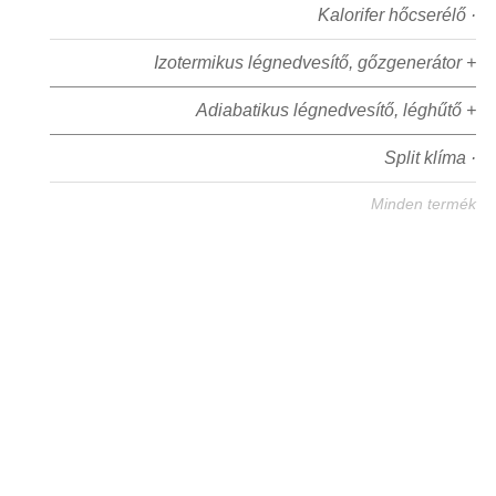
Kalorifer hőcserélő ·
Izotermikus légnedvesítő, gőzgenerátor +
Adiabatikus légnedvesítő, léghűtő +
Split klíma ·
Minden termék