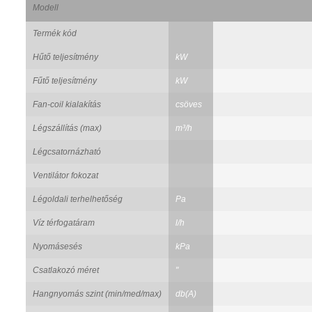
Modell
Termék kód
Hűtő teljesítmény
kW
Fűtő teljesítmény
kW
Fan-coil kialakítás
csöves
Légszállítás (max)
m³/h
Légcsatornázható
Ventilátor fokozat
Légoldali terhelhetőség
Pa
Víz térfogatáram
l/h
Nyomásesés
kPa
Csatlakozó méret
"
Hangnyomás szint (min/med/max)
db(A)