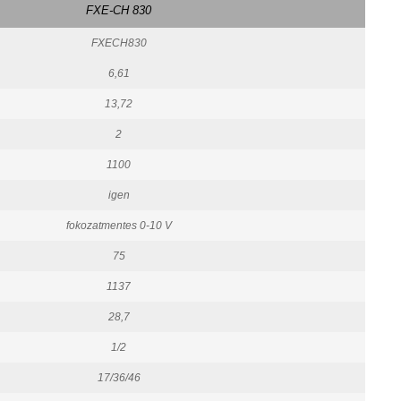
FXE-CH 830
FXECH830
6,61
13,72
2
1100
igen
fokozatmentes 0-10 V
75
1137
28,7
1/2
17/36/46