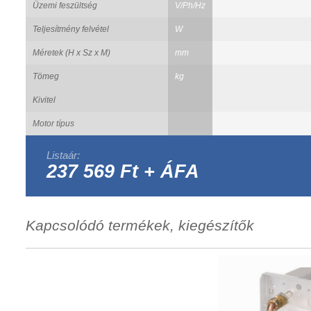
Üzemi feszültség
V/Ph/Hz
Teljesítmény felvétel
W
Méretek (H x Sz x M)
mm
Tömeg
kg
Kivitel
Motor típus
Listaár:
237 569 Ft + ÁFA
Kapcsolódó termékek, kiegészítők