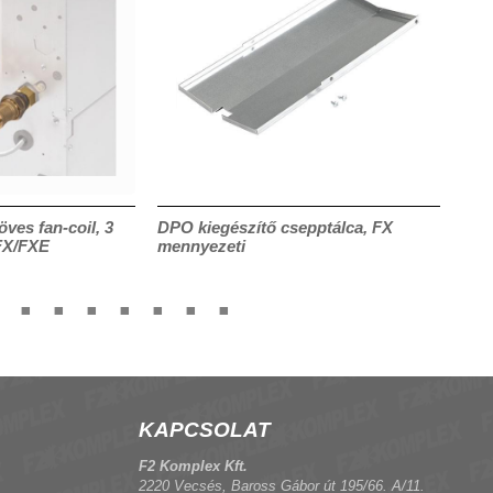
öves fan-coil, 3
DPO kiegészítő csepptálca, FX
Szel
FX/FXE
mennyezeti
utú 
KAPCSOLAT
F2 Komplex Kft.
2220 Vecsés, Baross Gábor út 195/66. A/11.