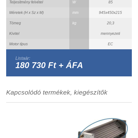
Teljesítmény felvétel
W
85
Méretek (H x Sz x M)
mm
945x450x215
Tömeg
kg
20,3
Kivitel
mennyezeti
Motor típus
EC
Listaár:
180 730 Ft + ÁFA
Kapcsolódó termékek, kiegészítők