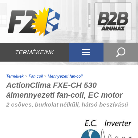
TERMÉKEINK
Termékek
>
Fan coil
>
Mennyezeti fan-coil
ActionClima FXE-CH 530
álmennyezeti fan-coil, EC motor
2 csöves, burkolat nélküli, hátsó beszívású