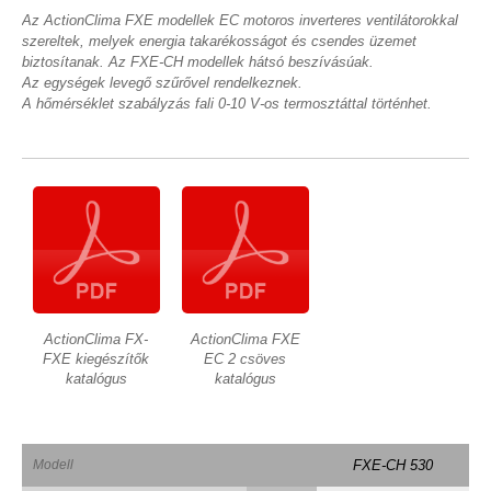
Az ActionClima FXE modellek EC motoros inverteres ventilátorokkal
szereltek, melyek energia takarékosságot és csendes üzemet
biztosítanak. Az FXE-CH modellek hátsó beszívásúak.
Az egységek levegő szűrővel rendelkeznek.
A hőmérséklet szabályzás fali 0-10 V-os termosztáttal történhet.
ActionClima FX-
ActionClima FXE
FXE kiegészítők
EC 2 csöves
katalógus
katalógus
Modell
FXE-CH 530