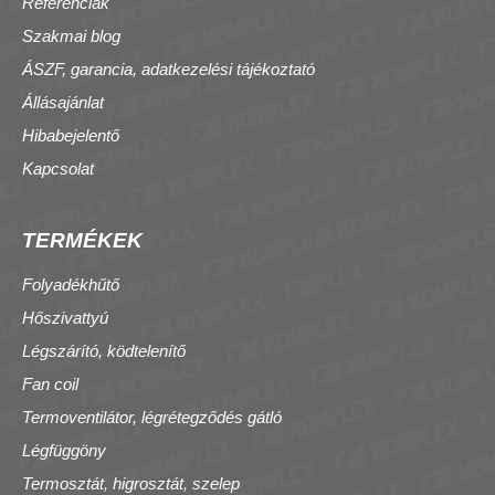
Referenciák
Szakmai blog
ÁSZF, garancia, adatkezelési tájékoztató
Állásajánlat
Hibabejelentő
Kapcsolat
TERMÉKEK
Folyadékhűtő
Hőszivattyú
Légszárító, ködtelenítő
Fan coil
Termoventilátor, légrétegződés gátló
Légfüggöny
Termosztát, higrosztát, szelep