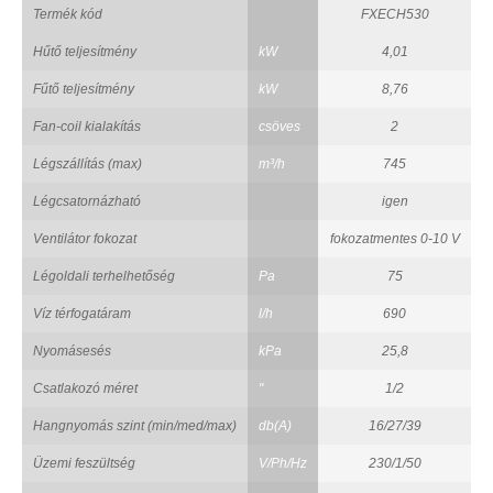
Termék kód
FXECH530
Hűtő teljesítmény
kW
4,01
Fűtő teljesítmény
kW
8,76
Fan-coil kialakítás
csöves
2
Légszállítás (max)
m³/h
745
Légcsatornázható
igen
Ventilátor fokozat
fokozatmentes 0-10 V
Légoldali terhelhetőség
Pa
75
Víz térfogatáram
l/h
690
Nyomásesés
kPa
25,8
Csatlakozó méret
"
1/2
Hangnyomás szint (min/med/max)
db(A)
16/27/39
Üzemi feszültség
V/Ph/Hz
230/1/50