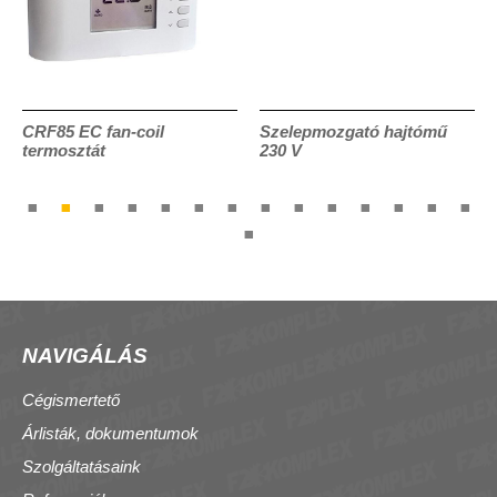
CRF85 EC fan-coil
Szelepmozgató hajtómű
termosztát
230 V
NAVIGÁLÁS
Cégismertető
Árlisták, dokumentumok
Szolgáltatásaink