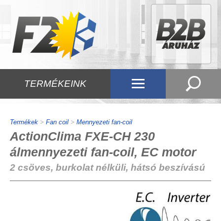
TERMÉKEINK
Termékek
>
Fan coil
>
Mennyezeti fan-coil
ActionClima FXE-CH 230
álmennyezeti fan-coil, EC motor
2 csöves, burkolat nélküli, hátsó beszívású