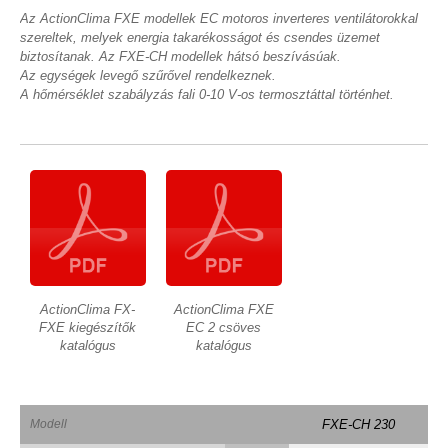
Az ActionClima FXE modellek EC motoros inverteres ventilátorokkal
szereltek, melyek energia takarékosságot és csendes üzemet
biztosítanak. Az FXE-CH modellek hátsó beszívásúak.
Az egységek levegő szűrővel rendelkeznek.
A hőmérséklet szabályzás fali 0-10 V-os termosztáttal történhet.
ActionClima FX-
ActionClima FXE
FXE kiegészítők
EC 2 csöves
katalógus
katalógus
Modell
FXE-CH 230