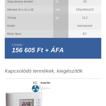
Teljesítmény felvétel
W
55
Méretek (H x Sz x M)
mm
545x450x215
Tömeg
kg
11,2
Kivitel
mennyezeti
Motor típus
EC
Listaár:
156 605 Ft + ÁFA
Kapcsolódó termékek, kiegészítők