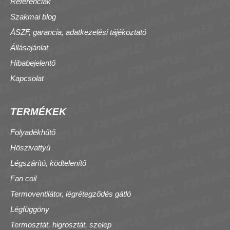
Referenciák
Szakmai blog
ÁSZF, garancia, adatkezelési tájékoztató
Állásajánlat
Hibabejelentő
Kapcsolat
TERMÉKEK
Folyadékhűtő
Hőszivattyú
Légszárító, ködtelenítő
Fan coil
Termoventilátor, légrétegződés gátló
Légfüggöny
Termosztát, higrosztát, szelep