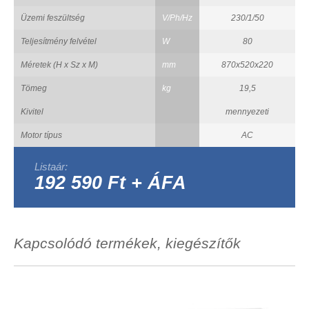
Üzemi feszültség
V/Ph/Hz
230/1/50
Teljesítmény felvétel
W
80
Méretek (H x Sz x M)
mm
870x520x220
Tömeg
kg
19,5
Kivitel
mennyezeti
Motor típus
AC
Listaár:
192 590 Ft + ÁFA
Kapcsolódó termékek, kiegészítők