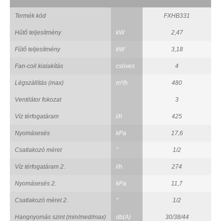
Termék kód
FXHB331
Hűtő teljesítmény
kW
2,47
Fűtő teljesítmény
kW
3,18
Fan-coil kialakítás
csöves
4
Légszállítás (max)
m³/h
480
Ventilátor fokozat
3
Víz térfogatáram
l/h
425
Nyomásesés
kPa
17,6
Csatlakozó méret
"
1/2
Víz térfogatáram 2.
l/h
274
Nyomásesés 2.
kPa
11,7
Csatlakozó méret 2.
"
1/2
Hangnyomás szint (min/med/max)
db(A)
30/38/44