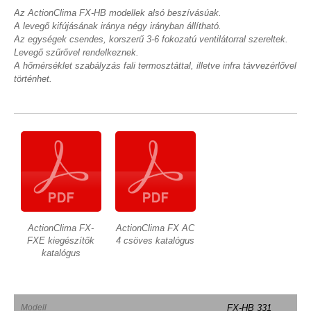
Az ActionClima FX-HB modellek alsó beszívásúak.
A levegő kifújásának iránya négy irányban állítható.
Az egységek csendes, korszerű 3-6 fokozatú ventilátorral szereltek.
Levegő szűrővel rendelkeznek.
A hőmérséklet szabályzás fali termosztáttal, illetve infra távvezérlővel
történhet.
ActionClima FX-
ActionClima FX AC
FXE kiegészítők
4 csöves katalógus
katalógus
Modell
FX-HB 331