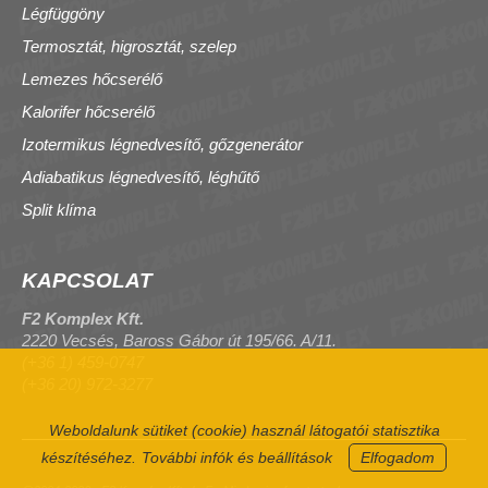
Légfüggöny
Termosztát, higrosztát, szelep
Lemezes hőcserélő
Kalorifer hőcserélő
Izotermikus légnedvesítő, gőzgenerátor
Adiabatikus légnedvesítő, léghűtő
Split klíma
KAPCSOLAT
F2 Komplex Kft.
2220 Vecsés, Baross Gábor út 195/66. A/11.
(+36 1) 459-0747
(+36 20) 972-3277
Weboldalunk sütiket (cookie) használ látogatói statisztika
készítéséhez.
További infók és beállítások
Elfogadom