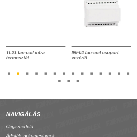
TL21 fan-coil infra
INF04 fan-coil csoport
termosztát
vezérlő
NAVIGÁLÁS
Cégismertető
Árlisták, dokumentumok