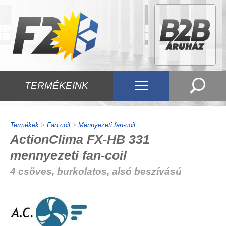
TERMÉKEINK
Termékek
>
Fan coil
>
Mennyezeti fan-coil
ActionClima FX-HB 331
mennyezeti fan-coil
4 csöves, burkolatos, alsó beszívású