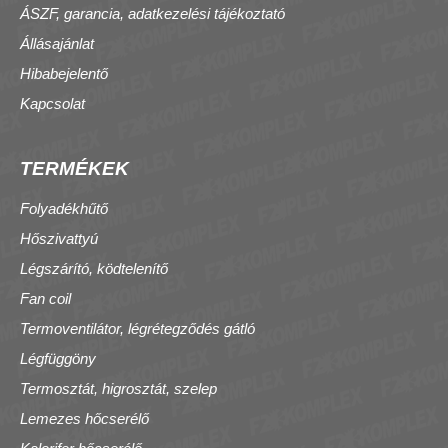
ÁSZF, garancia, adatkezelési tájékoztató
Állásajánlat
Hibabejelentő
Kapcsolat
TERMÉKEK
Folyadékhűtő
Hőszivattyú
Légszárító, ködtelenítő
Fan coil
Termoventilátor, légrétegződés gátló
Légfüggöny
Termosztát, higrosztát, szelep
Lemezes hőcserélő