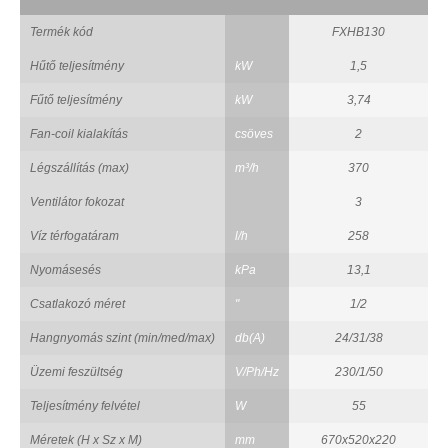
Termék kód
FXHB130
Hűtő teljesítmény
kW
1,5
Fűtő teljesítmény
kW
3,74
Fan-coil kialakítás
csöves
2
Légszállítás (max)
m³/h
370
Ventilátor fokozat
3
Víz térfogatáram
l/h
258
Nyomásesés
kPa
13,1
Csatlakozó méret
"
1/2
Hangnyomás szint (min/med/max)
db(A)
24/31/38
Üzemi feszültség
V/Ph/Hz
230/1/50
Teljesítmény felvétel
W
55
Méretek (H x Sz x M)
mm
670x520x220