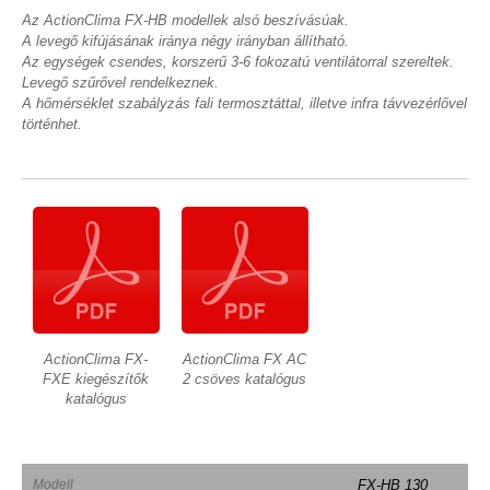
Az ActionClima FX-HB modellek alsó beszívásúak.
A levegő kifújásának iránya négy irányban állítható.
Az egységek csendes, korszerű 3-6 fokozatú ventilátorral szereltek.
Levegő szűrővel rendelkeznek.
A hőmérséklet szabályzás fali termosztáttal, illetve infra távvezérlővel
történhet.
ActionClima FX-
ActionClima FX AC
FXE kiegészítők
2 csöves katalógus
katalógus
Modell
FX-HB 130