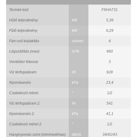
Termék kód
FXHA731
Hűtő teljesítmény
kW
5,39
Fűtő teljesítmény
kW
6,29
Fan-coil kialakítás
csöves
4
Légszállítás (max)
m³/h
960
Ventilátor fokozat
3
Víz térfogatáram
l/h
928
Nyomásesés
kPa
23,4
Csatlakozó méret
"
1/2
Víz térfogatáram 2.
l/h
541
Nyomásesés 2.
kPa
41,1
Csatlakozó méret 2.
"
1/2
Hangnyomás szint (min/med/max)
db(A)
34/41/43