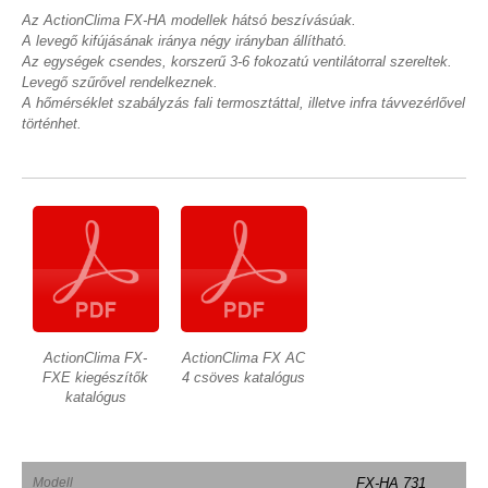
Az ActionClima FX-HA modellek hátsó beszívásúak.
A levegő kifújásának iránya négy irányban állítható.
Az egységek csendes, korszerű 3-6 fokozatú ventilátorral szereltek.
Levegő szűrővel rendelkeznek.
A hőmérséklet szabályzás fali termosztáttal, illetve infra távvezérlővel
történhet.
ActionClima FX-
ActionClima FX AC
FXE kiegészítők
4 csöves katalógus
katalógus
Modell
FX-HA 731