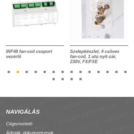
INF48 fan-coil csoport
Szelepkészlet, 4 csöves
vezérlő
fan-coil, 1 utú nyit-zár,
230V, FX/FXE
NAVIGÁLÁS
Cégismertető
Árlisták, dokumentumok