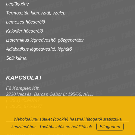
Légfüggöny
Termosztát, higrosztát, szelep
Lemezes hőcserélő
Kalorifer hőcserélő
Izotermikus légnedvesítő, gőzgenerátor
Adiabatikus légnedvesítő, léghűtő
Split klíma
KAPCSOLAT
F2 Komplex Kft.
2220 Vecsés, Baross Gábor út 195/66. A/11.
(+36 1) 459-0747
(+36 20) 972-3277
Weboldalunk sütiket (cookie) használ látogatói statisztika
készítéséhez.
További infók és beállítások
Elfogadom