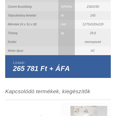
Üzemi feszültség
V/Ph/Hz
230/1/50
Teljesítmény felvétel
W
145
Méretek (H x Sz x M)
mm
1270x520x220
Tömeg
kg
29,6
Kivitel
mennyezeti
Motor típus
AC
Listaár:
265 781 Ft + ÁFA
Kapcsolódó termékek, kiegészítők