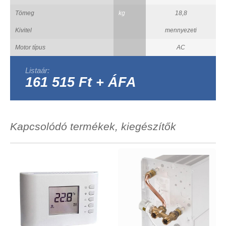
Tömeg
kg
18,8
Kivitel
mennyezeti
Motor típus
AC
Listaár:
161 515 Ft + ÁFA
Kapcsolódó termékek, kiegészítők