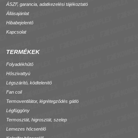
ÁSZF, garancia, adatkezelési tájékoztató
Állásajánlat
Hibabejelentő
Kapcsolat
TERMÉKEK
Folyadékhűtő
Hőszivattyú
Légszárító, ködtelenítő
Fan coil
Termoventilátor, légrétegződés gátló
Légfüggöny
Termosztát, higrosztát, szelep
Lemezes hőcserélő