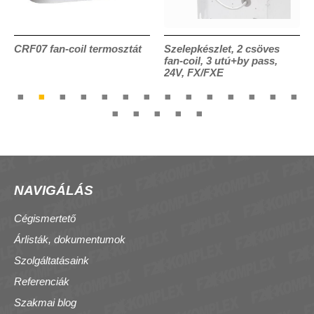
CRF07 fan-coil termosztát
Szelepkészlet, 2 csöves
fan-coil, 3 utú+by pass,
24V, FX/FXE
NAVIGÁLÁS
Cégismertető
Árlisták, dokumentumok
Szolgáltatásaink
Referenciák
Szakmai blog