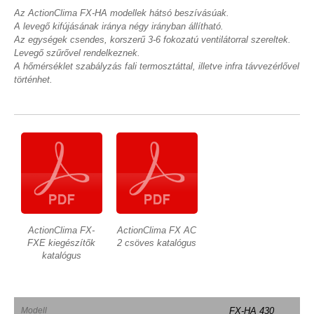
Az ActionClima FX-HA modellek hátsó beszívásúak.
A levegő kifújásának iránya négy irányban állítható.
Az egységek csendes, korszerű 3-6 fokozatú ventilátorral szereltek.
Levegő szűrővel rendelkeznek.
A hőmérséklet szabályzás fali termosztáttal, illetve infra távvezérlővel
történhet.
ActionClima FX-
ActionClima FX AC
FXE kiegészítők
2 csöves katalógus
katalógus
Modell
FX-HA 430