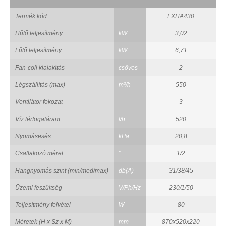
Termék kód
FXHA430
Hűtő teljesítmény
kW
3,02
Fűtő teljesítmény
kW
6,71
Fan-coil kialakítás
csöves
2
Légszállítás (max)
m³/h
550
Ventilátor fokozat
3
Víz térfogatáram
l/h
520
Nyomásesés
kPa
20,8
Csatlakozó méret
"
1/2
Hangnyomás szint (min/med/max)
db(A)
31/38/45
Üzemi feszültség
V/Ph/Hz
230/1/50
Teljesítmény felvétel
W
80
Méretek (H x Sz x M)
mm
870x520x220