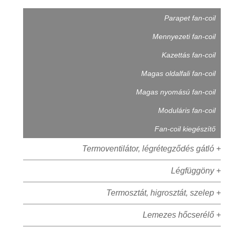
Parapet fan-coil
Mennyezeti fan-coil
Kazettás fan-coil
Magas oldalfali fan-coil
Magas nyomású fan-coil
Moduláris fan-coil
Fan-coil kiegészítő
Termoventilátor, légrétegződés gátló +
Légfüggöny +
Termosztát, higrosztát, szelep +
Lemezes hőcserélő +