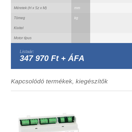
Méretek (H x Sz x M)
mm
Tömeg
kg
Kivitel
Motor típus
Listaár:
347 970 Ft + ÁFA
Kapcsolódó termékek, kiegészítők