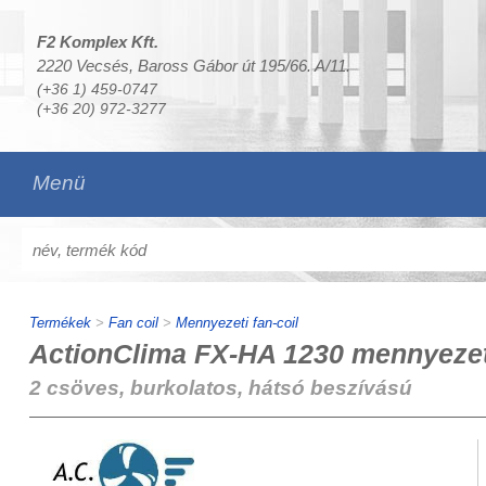
F2 Komplex Kft.
2220 Vecsés, Baross Gábor út 195/66. A/11.
(+36 1) 459-0747
(+36 20) 972-3277
Menü
Termékek
>
Fan coil
>
Mennyezeti fan-coil
ActionClima FX-HA 1230 mennyezeti
2 csöves, burkolatos, hátsó beszívású