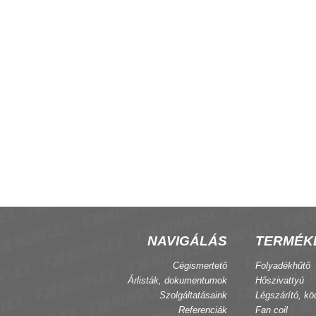
ma V4R-12 hőcserélő, 4
Szelepkészlet, 2 csöves fan-coil, 3
utú+by pass, 230V, FX/FXE
NAVIGÁLÁS
TERMÉK
Cégismertető
Folyadékhűtő
Árlisták, dokumentumok
Hőszivattyú
Szolgáltatásaink
Légszárító, kö
Referenciák
Fan coil