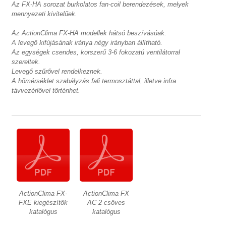
Az FX-HA sorozat burkolatos fan-coil berendezések, melyek
mennyezeti kivitelűek.
Az ActionClima FX-HA modellek hátsó beszívásúak.
A levegő kifújásának iránya négy irányban állítható.
Az egységek csendes, korszerű 3-6 fokozatú ventilátorral
szereltek.
Levegő szűrővel rendelkeznek.
A hőmérséklet szabályzás fali termosztáttal, illetve infra
távvezérlővel történhet.
ActionClima FX-
ActionClima FX
FXE kiegészítők
AC 2 csöves
katalógus
katalógus