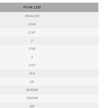
FX-HA 1230
FXHA1230
10,04
21,67
2
1750
3
1727
29,4
1/2
42/45/49
230/1/50
290