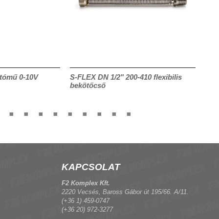
tómű 0-10V
S-FLEX DN 1/2" 200-410 flexibilis
CRF
bekötőcső
KAPCSOLAT
F2 Komplex Kft.
2220 Vecsés, Baross Gábor út 195/66. A/11.
(+36 1) 459-0747
(+36 20) 972-3277