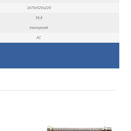
1670x520x220
39,6
mennyezeti
AC