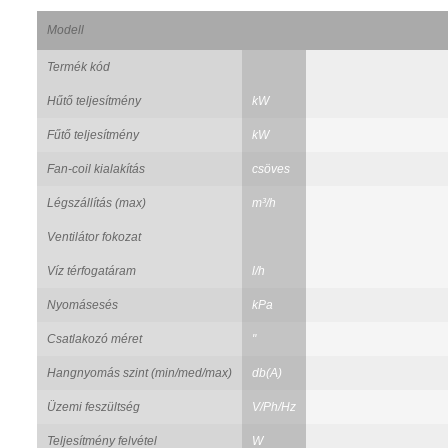
Modell
Termék kód
Hűtő teljesítmény
kW
Fűtő teljesítmény
kW
Fan-coil kialakítás
csöves
Légszállítás (max)
m³/h
Ventilátor fokozat
Víz térfogatáram
l/h
Nyomásesés
kPa
Csatlakozó méret
"
Hangnyomás szint (min/med/max)
db(A)
Üzemi feszültség
V/Ph/Hz
Teljesítmény felvétel
W