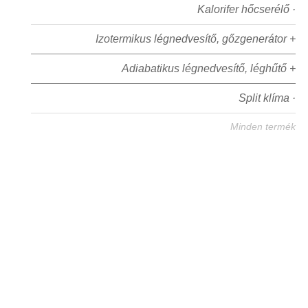
Kalorifer hőcserélő ·
Izotermikus légnedvesítő, gőzgenerátor +
Adiabatikus légnedvesítő, léghűtő +
Split klíma ·
Minden termék