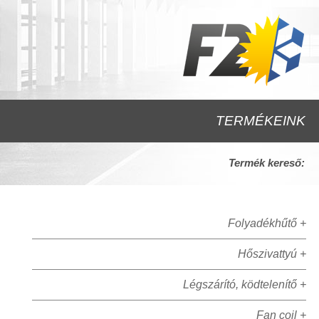
TERMÉKEINK
Termék kereső:
Folyadékhűtő +
Hőszivattyú +
Légszárító, ködtelenítő +
Fan coil +