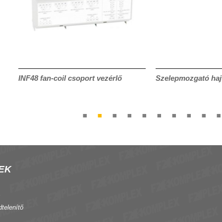
INF48 fan-coil csoport vezérlő
Szelepmozgató haj
EK
dtelenítő